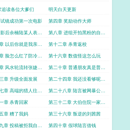
求追读各位大爹们
明天白天更新
 试镜成功第一次电影
第四章 奖励动作大师
 影后余楠陆某人表示
第八章 进组开拍黑粉的自我
力了
修养
章 以后你就是我亲弟
第十二章 杀青返校
章 脸怎么红了防冷涂
第十六章 数值怪这怎么玩
章 风水轮流转张婕求
第二十章 普通朋友真是普通
朋友
三章 升级全面发展
第二十四章 我还没看够呢你
就演完了
七章 高端的猎人往往
第二十八章 陆言被网暴公关
物身份
危机
一章 杀青回家
第三十二章 大伯住院一家人
凑钱
五章 糟了我妈
第三十六章 叛逆的刘茜茜
九章 投稿被拒我自己
第四十章 假球陆言借钱