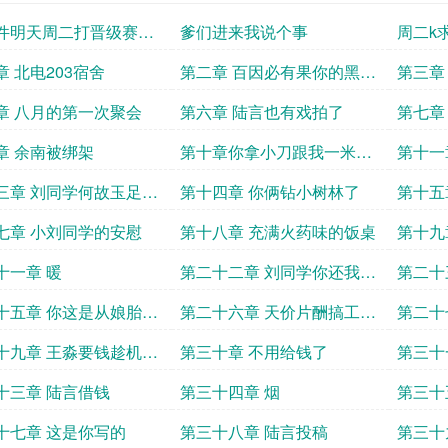
件明天周二打晋级赛助
爹们进来我说个事
周二k
臂之力
章 北电203宿舍
第二章 百因必有果你的黑粉
第三章
就是我
章 八月的第一次聚会
第六章 陆言也有戏拍了
第七章
不想努
章 余南被绑架
第十章你拿小刀跟我一米长
第十一
钢管打你一直这么勇的吗
弟
三章 刘同学何故玉足乱
第十四章 你俩钻小树林了
第十五
心
的蜡
七章 小刘同学的安慰
第十八章 充满火药味的饭桌
第十九
情
十一章 暖
第二十二章 刘同学你还我冰
第二十
糖葫芦
十五章 你这是从娘胎就
第二十六章 天价片酬搞工作
第二十
演戏了吧
室
是以猎
十九章 王淼要钱趁机勒
第三十章 不用给钱了
第三十
十三章 陆言借钱
第三十四章 烟
第三十
十七章 这是你写的
第三十八章 陆言投稿
第三十