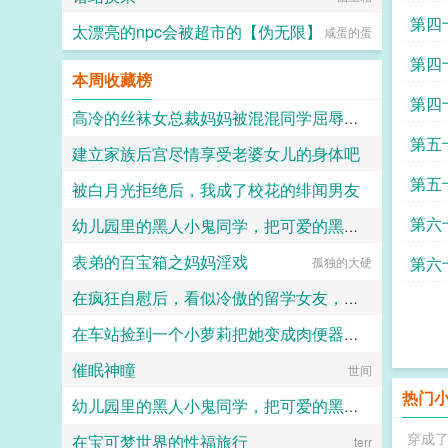
第四
太漂亮的npc会被超市的【伪无限】
咸蛋的蛋
言吃
第四
本周收藏榜
是我
第四
高冷的丝袜女总裁妈妈被混混同学屈辱玩弄
第五
建立家族后宫尽情享受老婆女儿的身体吧
hhkdesu
第五
被白月光拒绝后，我成了校花的绯闻男友
若轻云闭月
直接
第六
幼儿园里的黑人小鬼同学，把可爱的黑丝吊带肥臀妈妈爆插到恶堕叫爹！（无绿改）
杰尼大魔王
黑马
表弟的百宝箱之妈妈淫戏
第六
珍稀木种塞林木
孤独的大硬
在疯狂自慰后，看似冷傲的留学女友，踩着高跟夹着湿润胯下，被黑人巨根玩成白痴性欲母猪了！
在车站捡到一个小萝莉把她变成肉便器精液尿壶
琴师
催眠神瞳
熊熊我啊最喜欢桉树叶了呢
世间
热门
幼儿园里的黑人小鬼同学，把可爱的黑丝吊带肥臀妈妈爆插到恶堕叫爹！
穿成
在宝可梦世界的性福旅行
琴师
terr