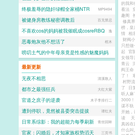
的我和
终极羞辱的隐奸绿帽全家桶NTR
看法
MP9494
趣阁
被健身房教练秘密调教后
百无禁忌
修真
榜，皇
不喜欢cos的妈妈被我催眠成cosreRBQ
逸
情
相
财阀
恶毒炮灰他不想活了
棺木
只想做
起
官
唠叨土气的中年母亲竟是性感的魅魔妈妈
女领导
青云
tdb3
最新更新
阎王命
了！
无夜不相思
清溪散人
村野
了
日
都市之最强狂兵
大红大紫
听人麻
官道之庶子的逆袭
3000！
木子李排行二
谋不轨
遭到停职，竟然被县委突击提拔
谭红夫
开她，
读
日常系综影：我的超能力每季刷新
青丝回眸
真凶在
什么叫
官家：闪婚后，才知家族权势滔天
三页书