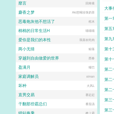
靡言
回南雀
大事
麝香之梦
Aki想喝珍珠奶茶
我一
第一
恶毒炮灰他不想活了
棺木
第五
棉棉的日常生活H
喵喵喵
第九
爱你是我们的本性
我喜欢吃肉
两小无猜
第十
鲸落
穿越到自由做爱的世界
我道
西春
第十
盈满月
哑巴
第二
家庭调解员
ximan
第二
坏种
火风L
开始
第二
直男交易
赛赶赶
索
第三
干翻那些霸总们
番茄汤
第三
错站换乘
檐上霜