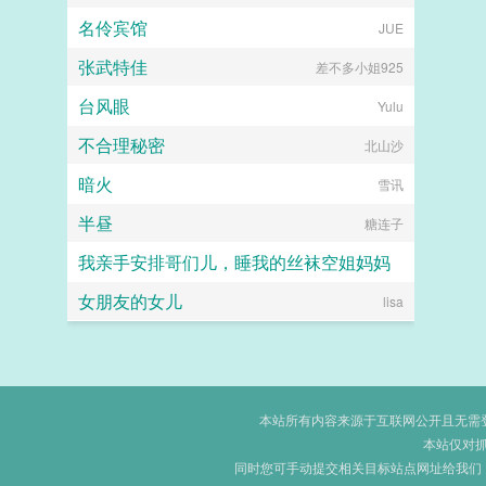
名伶宾馆
JUE
张武特佳
差不多小姐925
台风眼
Yulu
不合理秘密
北山沙
暗火
雪讯
半昼
糖连子
我亲手安排哥们儿，睡我的丝袜空姐妈妈
女朋友的女儿
hhkdesu
lisa
本站所有内容来源于互联网公开且无需登录
本站仅对
同时您可手动提交相关目标站点网址给我们