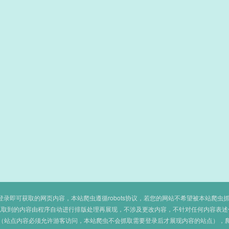
即可获取的网页内容，本站爬虫遵循robots协议，若您的网站不希望被本站爬虫抓取，可
抓取到的内容由程序自动进行排版处理再展现，不涉及更改内容，不针对任何内容表述
（站点内容必须允许游客访问，本站爬虫不会抓取需要登录后才展现内容的站点），