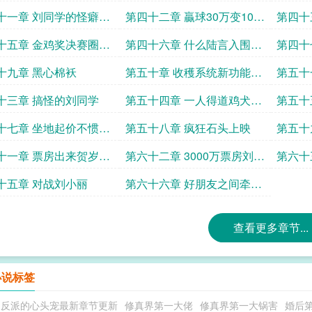
搞新和
十一章 刘同学的怪癖陆
第四十二章 贏球30万变100
第四十
软饭
万
南投资
十五章 金鸡奖决赛圈这
第四十六章 什么陆言入围金
第四十
的学生
鸡奖
十九章 黑心棉袄
第五十章 收穫系统新功能开
第五十
启
与蝴蝶
十三章 搞怪的刘同学
第五十四章 一人得道鸡犬升
第五十
天4000字求追读兄弟们
探班
十七章 坐地起价不惯著
第五十八章 疯狂石头上映
第五十
起诉
十一章 票房出来贺岁档
第六十二章 3000万票房刘小
第六十
丽震惊
心眼子
十五章 对战刘小丽
第六十六章 好朋友之间牵个
爪子是很正常的
查看更多章节...
小说标签
了反派的心头宠最新章节更新
修真界第一大佬
修真界第一大锅害
婚后