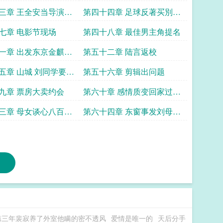
联
三章 王全安当导演余
第四十四章 足球反著买別墅
靠大海
七章 电影节现场
第四十八章 最佳男主角提名
一章 出发东京金麒麟
第五十二章 陆言返校
效应
五章 山城 刘同学要来
第五十六章 剪辑出问题
九章 票房大卖约会
第六十章 感情质变回家过年
求追读
三章 母女谈心八百个
第六十四章 东窗事发刘母问
罪
第三年裴寂养了外室他瞒的密不透风
爱情是唯一的
天后分手