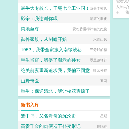
能看见
人民写
最牛大专校长，干翻七个工业国！
我是李校长
王
我
影帝：我谢谢你哦
翻滚的肚皮
禁地至尊
爱吃香滑椰汁糕的姒俊
御兽家族，从剑蝗开始
水青山风
1952，我带全家搬入南锣鼓巷
三分钱的糖
重生当官，我娶了阁老的孙女
墨里藏锋行
绝美前妻重新追求我，我偏不同意
叶落菩提
山野奇医
五两
重生：保送清北，我让校花震惊了
追着落日看银河
新书入库
笼中鸟，又名哥哥的沉沦史
星延
高贵千金的肉便器下仆变形记
催眠卿