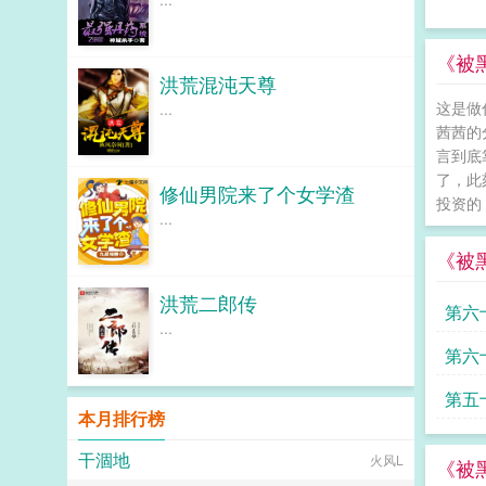
《被
洪荒混沌天尊
这是做
...
茜茜的
言到底
了，此
修仙男院来了个女学渣
投资的
...
《被
洪荒二郎传
第六
...
爪子
第六
丽震
第五
本月排行榜
干涸地
火风L
《被