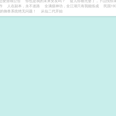
恋爱游戏公告
你也是我的未来女友吗？
徒儿你都元婴了，下山找你
作
人在副本，永不迷路
全满级神功，全江湖只有我能练成
民国1
的御兽系统绝无问题！
从仙二代开始