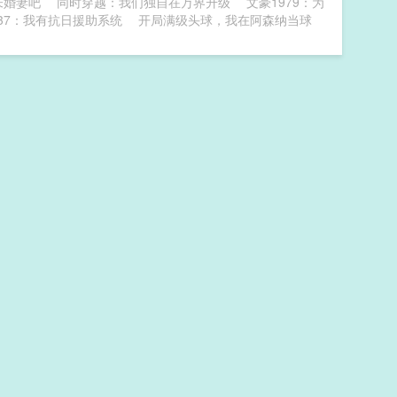
未婚妻吧
同时穿越：我们独自在万界升级
文豪1979：为
937：我有抗日援助系统
开局满级头球，我在阿森纳当球