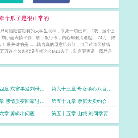
间牵个爪子是很正常的
，只可惜陆言独有的大学生眼神，杀死一切已坏。 “哦，这个是
 刘小丽表情平静，收回银行卡，內心却汹涌迭起。 74万，陆
最关键的是.......陆言真的愿意给分红，自己难道又猜错
十五万连个欠条都没有就这么借出去了，陆言更离谱，既然是
四章 东窗事发刘母问
第六十三章 母女谈心八百个
心眼子
章 感情质变回家过年
第五十九章 票房大卖约会
六章 剪辑出问题
第五十五章 山城 刘同学要来
探班