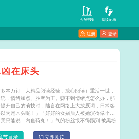
会员书架
阅读记录
注册
登录
真凶在床头
有多本万订，大精品阅读经验，放心阅读）重活一世，
系统，情绪加点、胜者为王。赚不到情绪点怎么办，那
著提升自己的演技时，陆言在网络上大放厥词，日常客
还以为是木头呢！」「好好的女媧后人被她演得像个只
只能说，內鱼药丸！」气的粉丝恨不得踢到 被黑粉
章节目录
立即阅读