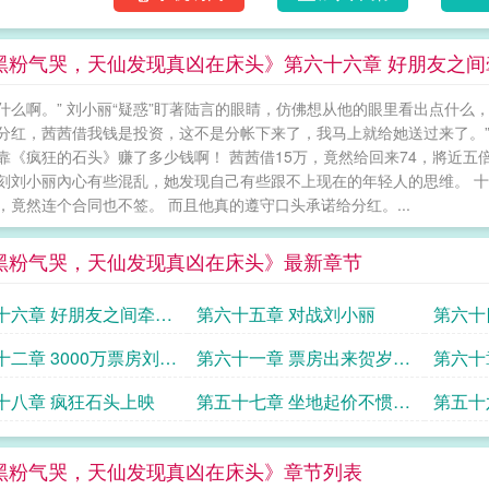
黑粉气哭，天仙发现真凶在床头》第六十六章 好朋友之
什么啊。” 刘小丽“疑惑”盯著陆言的眼睛，仿佛想从他的眼里看出点什么
分红，茜茜借我钱是投资，这不是分帐下来了，我马上就给她送过来了。”
靠《疯狂的石头》赚了多少钱啊！ 茜茜借15万，竟然给回来74，將近五倍！ 
刻刘小丽內心有些混乱，她发现自己有些跟不上现在的年轻人的思维。 
，竟然连个合同也不签。 而且他真的遵守口头承诺给分红。...
黑粉气哭，天仙发现真凶在床头》最新章节
十六章 好朋友之间牵个
第六十五章 对战刘小丽
第六十
是很正常的
罪
十二章 3000万票房刘小
第六十一章 票房出来贺岁档
第六十
惊
黑马
求追读
十八章 疯狂石头上映
第五十七章 坐地起价不惯著
第五十
直接起诉
黑粉气哭，天仙发现真凶在床头》章节列表