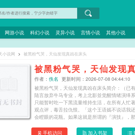
网游小说
科幻小说
灵异小说
言情小说
其他小说
天小说网
>
被黑粉气哭，天仙发现真凶在床头
被黑粉气哭，天仙发现
作者：
佚名
更新时间：2026-07-08 04:44:10
被黑粉气哭，天仙发现真凶在床头简介：（已
陆言放弃牛马专业，考上北影並觉醒情绪演绎
只能暂时吃一下黑流量维持生活，在所有人忙
观点评，毒舌拉仇恨。「这个王语嫣不说话我
会瞪眼的花瓶。如果这就是所谓的『演技』，那我
气哭，天仙发现真凶在床头
手机访问
加入书架