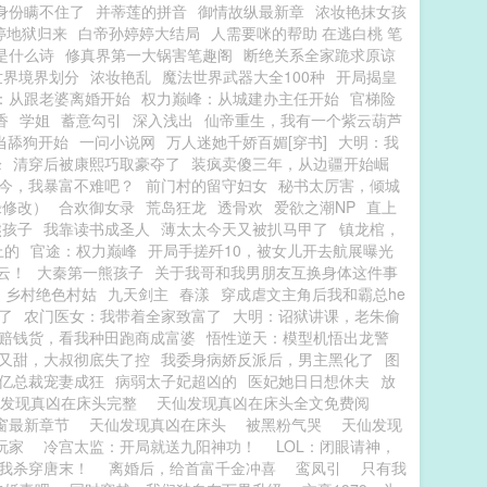
身份瞒不住了
并蒂莲的拼音
御情故纵最新章
浓妆艳抹女孩
婷地狱归来
白帝孙婷婷大结局
人需要咪的帮助 在逃白桃 笔
是什么诗
修真界第一大锅害笔趣阁
断绝关系全家跪求原谅
世界境界划分
浓妆艳乱
魔法世界武器大全100种
开局揭皇
：从跟老婆离婚开始
权力巅峰：从城建办主任开始
官梯险
香
学姐
蓄意勾引
深入浅出
仙帝重生，我有一个紫云葫芦
不当舔狗开始
一问小说网
万人迷她千娇百媚[穿书]
大明：我
峰
清穿后被康熙巧取豪夺了
装疯卖傻三年，从边疆开始崛
今，我暴富不难吧？
前门村的留守妇女
秘书太厉害，倾城
绿修改）
合欢御女录
荒岛狂龙
透骨欢
爱欲之潮NP
直上
熊孩子
我靠读书成圣人
薄太太今天又被扒马甲了
镇龙棺，
上的
官途：权力巅峰
开局手搓歼10，被女儿开去航展曝光
云！
大秦第一熊孩子
关于我哥和我男朋友互换身体这件事
乡村绝色村姑
九天剑主
春漾
穿成虐文主角后我和霸总he
了
农门医女：我带着全家致富了
大明：诏狱讲课，老朱偷
赔钱货，看我种田跑商成富婆
悟性逆天：模型机悟出龙警
又甜，大叔彻底失了控
我委身病娇反派后，男主黑化了
图
亿总裁宠妻成狂
病弱太子妃超凶的
医妃她日日想休夫
放
仙发现真凶在床头完整
天仙发现真凶在床头全文免费阅
窗最新章节
天仙发现真凶在床头
被黑粉气哭
天仙发现
玩家
冷宫太监：开局就送九阳神功！
LOL：闭眼请神，
我杀穿唐末！
离婚后，给首富千金冲喜
鸾凤引
只有我