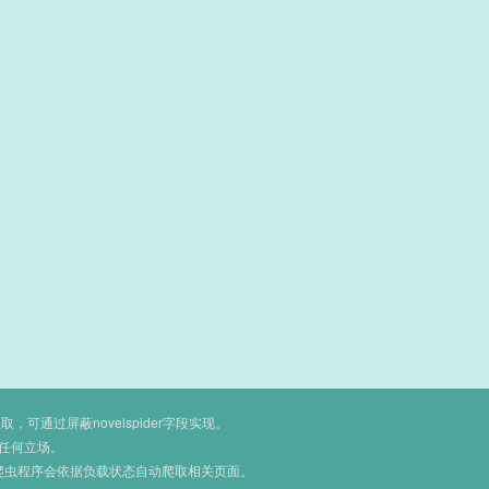
通过屏蔽novelspider字段实现。
任何立场。
爬虫程序会依据负载状态自动爬取相关页面。