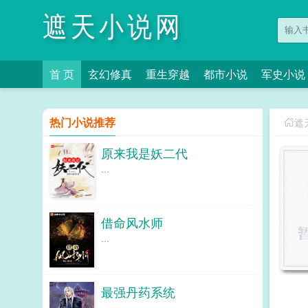
遮天小说网
首 页
玄幻修真
重生穿越
都市小说
军史小说
热门小说推荐
遮
原来我是妖二代
...
借命风水师
...
最强丹药系统
...