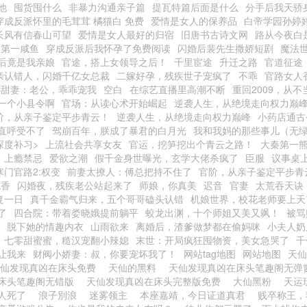
他
囤货囤什么
非暴力沟通亲子篇
提瓦特篇后面是什么
分手后我天骄
穿成反派怀里的毛茸茸 橘猫白 免费
爱情是女人的保养品
白帝学园孙婷
长风有信春山可望
爱情是女人最好的归宿
旧唐书古诗文网
路从今夜白
界第一咸鱼
穿成反派后我怀孕了免费阅读
闪婚后裴先生撒娇短剧
魔法
后竟是我亲娘
官途，搭上女领导之后！
千里宦途
升迁之路
官道征途
亲认错人，闪婚千亿女总裁
二嫁好孕，残疾世子宠疯了
不乖
官路女人
小甜妻：老公，乖乖宠我
空白
在综艺直播里高潮不断
重回2009，从
一个小县令啊
官场：从读心术开始崛起
逆袭人生，从绝境走向权力巅
阶，从亲子鉴定平步青云！
逆袭人生，从绝境走向权力巅峰
小药店通古
直呼受不了
驾崩百年，朕成了暴君的白月光
我和我妈的那些事儿（无
深度补习>
上流社会共享女友
官运，挖笋挖出个青云之路！
大秦第一
上瘾禁忌
爱欲之潮
假千金身世曝光，玄学大佬杀疯了
臣服
议事桌
寒门官路2:权变
前妻太撩人：傅总把持不住了
官阶，从亲子鉴定平步青
流香
闪婚夜，残疾老公站起来了
师娘，你真美
迟音
官妻
太荒吞天诀
复一日
真千金霸气归来，五个哥哥磕头认错
机娘世界，校花老师要上天
了
四合院：带着娄晓娥提前躺平
蛟龙出渊，十个师姐又美又飒！
被骂
脱下她的情趣内衣
山雨欲来
离婚后，渣爹做梦都在偷妈咪
小夫人奶
七零甜蜜蜜，糙汉宠翻小辣媳
末世：开局疯狂囤物资，美女急哭了
千
让我来
财阀小娇妻：叔，你要宠坏我了！
网站tag地图
网站地图
天
天仙发现真凶在床头免费
天仙的黑料
天仙发现真凶在床头笔趣阁无弹
床头笔趣阁无错版
天仙发现真凶在床头完整版免费
大仙黑粉
天运
人死了
浪子別浪
迷雾领主
本座嘉靖，今日证道真君
贱卒称王，