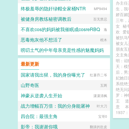
办主任
终极羞辱的隐奸绿帽全家桶NTR
生，我
MP9494
娇百媚[
被健身房教练秘密调教后
百无禁忌
三年，
女
秘
不喜欢cos的妈妈被我催眠成cosreRBQ
逸
欢
爱
被扒马
恶毒炮灰他不想活了
棺木
被女儿
朋友互
唠叨土气的中年母亲竟是性感的魅魔妈妈
文主角
明：诏
tdb3
最新更新
天：模
后，男
国家请我出狱，我的身份曝光了
红薯乔二爷
妃她日
系统绝
山野奇医
五两
绝无问
神豪从逆袭人生开始
罗：神
潇潇清枫
王
道
战力增幅百万倍：我的分身能屠神
叶大刀
意
本
193
四合院：最强主角
宝哥0
影帝：我谢谢你哦
翻滚的肚皮