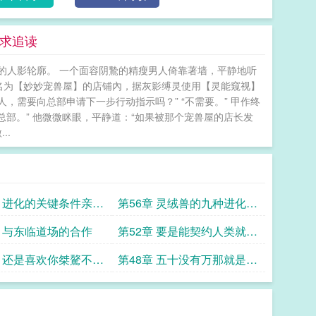
更求追读
的人影轮廓。 一个面容阴鷙的精瘦男人倚靠著墙，平静地听
在这家名为【妙妙宠兽屋】的店铺內，据灰影缚灵使用【灵能窥视】
需要向总部申请下一步行动指示吗？” “不需要。” 甲作终
总部。” 他微微眯眼，平静道：“如果被那个宠兽屋的店长发
..
章 进化的关键条件亲密
第56章 灵绒兽的九种进化形
態
章 与东临道场的合作
第52章 要是能契约人类就好
了求票求追读
章 还是喜欢你桀驁不驯
第48章 五十没有万那就是块
咯求票求追读