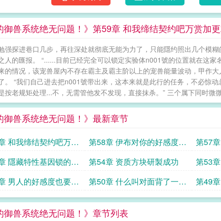
的御兽系统绝无问题！》第59章 和我缔结契约吧万赏加
勉强探进巷口几步，再往深处就彻底无能为力了，只能隱约照出几个模糊
之人的匯报。 “......目前已经完全可以锁定实验体n001號的位置就
来的情况，该宠兽屋內不存在霸主及霸主阶以上的宠兽能量波动，甲作大人，
了。 “我们自己进去把n001號带出来，这本来就是此行的任务，不必惊动
是按老规矩处理...不，无需管他发不发现，直接抹杀。” 三个属下同时微微.
的御兽系统绝无问题！》最新章节
9章 和我缔结契约吧万赏
第58章 伊布对你的好感度10
第57
求追读
求票求追读
度
5章 隱藏特性基因锁的灵
第54章 资质方块研製成功
第53
1章 男人的好感度也要涨
第50章 什么叫对面背了一座
第49
泉水和我打求票求追读
的样子
的御兽系统绝无问题！》章节列表