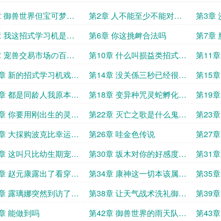
章 御兽世界但宝可梦系
第2章 人不能至少不能对宠
第3章
兽
章 我这招式学习机是祖
第6章 你这挑衅合法吗
第7章
章 宠兽交易市场の百万
第10章 什么叫损益类招式不
第11
能用了
3章 新的招式学习机戏法
第14章 没关係三秒已经很棒
第15
了
的能量
7章 都是同龄人我原本没
第18章 变异种咒灵蛇孵化遗
第19
维打击求追读
传招式灭亡之歌求追读
方块的
1章 你要用刚出生的灵咒
第22章 灭亡之歌是什么鬼臥
第23
战稚火蜥
槽
姿
5章 大採购波克比幸运转
第26章 哇金色传说
第27
连抽
二十天
9章 这叫只比幼生期宠兽
第30章 坂木对你的好感度提
第31
点点
升了
3章 赵元康露出了看穿一
第34章 康神这一切本该属於
第35
目光
你
7章 露璃娜突然到访了你
第38章 让天气战术洗礼御兽
第39
育屋
世界求票求追读
声店长
1章 能做到吗
第42章 御兽世界的雨天队首
第43