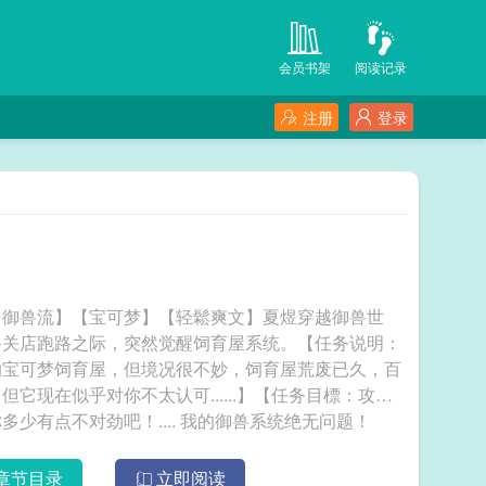
会员书架
阅读记录
注册
登录
！
【御兽流】【宝可梦】【轻鬆爽文】夏煜穿越御兽世
备关店跑路之际，突然觉醒饲育屋系统。【任务说明：
的宝可梦饲育屋，但境况很不妙，饲育屋荒废已久，百
现在似乎对你不太认可......】【任务目標：攻略
沙奈朵！】等等，什么叫攻略沙奈朵？统子哥你多少有点不对劲吧！.... 我的御兽系统绝无问题！
章节目录
立即阅读