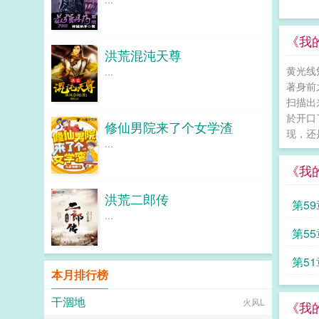
《我
洪荒混沌天尊
黄光线
...
著身前
扫描出
於开口
修仙男院来了个女学渣
现，还
...
《我
洪荒二郎传
第5
...
加更
第5
绒兽
第5
本月排行榜
吗
干涸地
火风L
《我