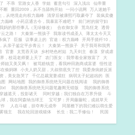
了
不乖
官路女人香
学姐
蓄意勾引
深入浅出
仙帝重
不断
重回2009，从不当舔狗开始
一问小说网
万人迷她千
生，从绝境走向权力巅峰
清穿后被康熙巧取豪夺了
装疯卖傻
权力巅峰
小药店通古今，我暴富不难吧？
前门村的留守妇
我妈的那些事儿（无绿修改）
合欢御女录
荒岛狂龙
透骨
青云之路！
大秦第一熊孩子
我靠读书成圣人
薄太太今天又
杀疯了
臣服
议事桌上的
官途：权力巅峰
开局手搓歼10，
，从亲子鉴定平步青云！
大秦第一熊孩子
关于我哥和我男
音
官妻
太荒吞天诀
乡村绝色村姑
九天剑主
春漾
穿成虐
界，校花老师要上天了
农门医女：我带着全家致富了
大
个师姐又美又飒！
被骂赔钱货，看我种田跑商成富婆
悟性逆
都在偷妈咪
小夫人奶又甜，大叔彻底失了控
我委身病娇反派
资，美女急哭了
千亿总裁宠妻成狂
病弱太子妃超凶的
医
地图
网站地图
我的御兽系统绝无问题在线阅读
我的御兽
txt
我的御兽系统绝无问题笔趣阁无错版
我的御兽系统
穿越遮天，投影诸天
同时穿越：我们独自在万界升级
斗
头球，我在阿森纳当球王
宝可梦：开局藤藤蛇，成就草天
写作
人在斗破，掠夺寿元成帝
同屋檐下的我们难以萌生爱
雾领主
我在轮回游戏锻体
长生：我二手修仙！
民国