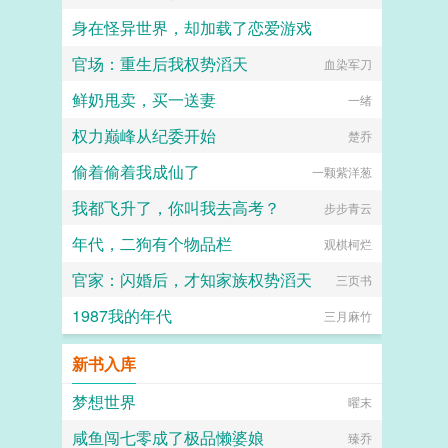
身在怪异世界，却加载了恋爱游戏
官场：重生后我权势滔天
芊珏的提款机
血染军刀
鲜奶甩卖，买一送妻
一绪
权力巅峰从纪委开始
楚乔
偷着偷着我成仙了
一颗紫洋葱
我都飞升了，你叫我去高考？
步步青云
年代，二狗有个物品栏
观棋柯烂
官家：闪婚后，才知家族权势滔天
三页书
1987我的年代
三月麻竹
新书入库
梦想世界
曜末
咸鱼闯七零成了极品懒婆娘
臻乔