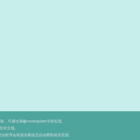
通过屏蔽novelspider字段实现。
任何立场。
爬虫程序会依据负载状态自动爬取相关页面。