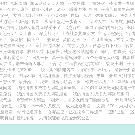
开始
官梯险情
相亲认错人，闪婚千亿女总裁
二嫁好孕，残疾世子宠疯
有一个紫云葫芦
财阀小甜妻：老公，乖乖宠我
空白
在综艺直播里高潮
穿书]
大明：我只想做一个小县令啊
官场：从读心术开始崛起
逆袭人
从边疆开始崛起
官阶，从亲子鉴定平步青云！
逆袭人生，从绝境走向
书太厉害，倾城女领导直呼受不了
驾崩百年，朕成了暴君的白月光
我和
欲之潮NP
直上青云
深度补习>
上流社会共享女友
官运，挖笋挖出个
甲了
镇龙棺，阎王命
上瘾禁忌
爱欲之潮
假千金身世曝光，玄学大佬
开去航展曝光了！
寒门官路2:权变
前妻太撩人：傅总把持不住了
官阶
换身体这件事
村野流香
闪婚夜，残疾老公站起来了
师娘，你真美
迟
后我和霸总he了
日复一日
真千金霸气归来，五个哥哥磕头认错
机娘世
狱讲课，老朱偷听人麻了
四合院：带着娄晓娥提前躺平
蛟龙出渊，十
型机悟出龙警3000！
脱下她的情趣内衣
山雨欲来
离婚后，渣爹做梦
主黑化了
图谋不轨
七零甜蜜蜜，糙汉宠翻小辣媳
末世：开局疯狂囤物
日想休夫
放开她，让我来
财阀小娇妻：叔，你要宠坏我了！
网站tag
无问题
我的御兽系统绝无问题漫画全集
我的御兽系统绝无问题电子书
题免费
我的御兽系统绝无问题漫画
我的御兽系统绝无问题 笔趣阁
级气运，降智光环太霸道
刚分手，前女友闺蜜们蠢蠢欲动
开局满级
悟长生
综漫：不一样的犬夜叉
成为正道魁首
文豪1979：为人民
座嘉靖，今日证道真君
吞噬星空：正在继承万界遗产
狂野巨星
迷
7：我有抗日援助系统
只有我能看见恋爱游戏公告