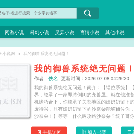
网游小说
科幻小说
灵异小说
言情小说
其他小说
天小说网
>
我的御兽系统绝无问题！
我的御兽系统绝无问题
作者：
佚名
更新时间：2026-07-08 04:29:20
我的御兽系统绝无问题！简介：【错位系统】
界，继承了一家即將倒闭的宠兽屋。就在他准
机缘巧合下，你继承了关都地区的姨奶奶留下
废待兴，只有姨奶奶留下的沙奈朵能够辅佐你，但它
手机访问
加入书架