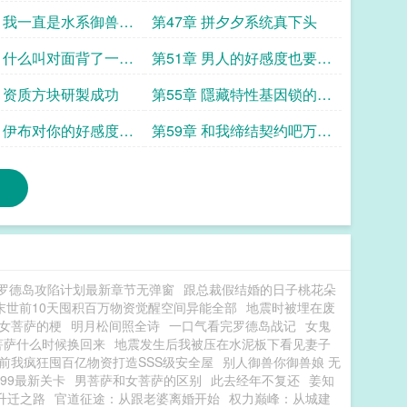
章 我一直是水系御兽师
第47章 拼夕夕系统真下头
求追读
章 什么叫对面背了一座
第51章 男人的好感度也要涨
我打求票求追读
吗
章 资质方块研製成功
第55章 隱藏特性基因锁的灵
绒兽
章 伊布对你的好感度10
第59章 和我缔结契约吧万赏
追读
加更求追读
罗德岛攻陷计划最新章节无弹窗
跟总裁假结婚的日子桃花朵
末世前10天囤积百万物资觉醒空间异能全部
地震时被埋在废
女菩萨的梗
明月松间照全诗
一口气看完罗德岛战记
女鬼
菩萨什么时候换回来
地震发生后我被压在水泥板下看见妻子
前我疯狂囤百亿物资打造SSS级安全屋
别人御兽你御兽娘 无
99最新关卡
男菩萨和女菩萨的区别
此去经年不复还
姜知
升迁之路
官道征途：从跟老婆离婚开始
权力巅峰：从城建