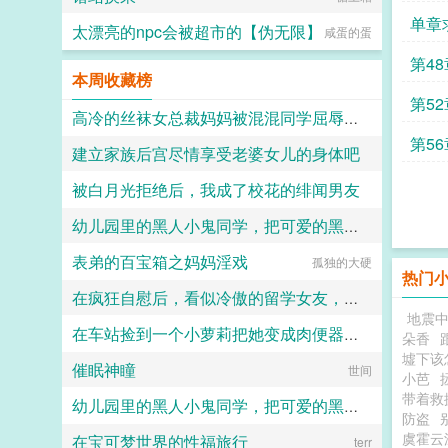
单章
太漂亮的npc会被超市的【伪无限】
咸蛋的蛋
第4
本周收藏榜
咯求
第5
高冷的丝袜女总裁妈妈被混混同学屈辱玩弄
了求
第5
建立家族后宫尽情享受老婆女儿的身体吧
hhkdesu
態
被白月光拒绝后，我成了校花的绯闻男友
若轻云闭月
幼儿园里的黑人小鬼同学，把可爱的黑丝吊带肥臀妈妈爆插到恶堕叫爹！（无绿改）
杰尼大魔王
表弟的百宝箱之妈妈淫戏
珍稀木种塞林木
孤独的大硬
热门
在疯狂自慰后，看似冷傲的留学女友，踩着高跟夹着湿润胯下，被黑人巨根玩成白痴性欲母猪了！
地震
在车站捡到一个小萝莉把她变成肉便器精液尿壶
琴师
朵香
墟下该
催眠神瞳
熊熊我啊最喜欢桉树叶了呢
世间
小芭
带着救
幼儿园里的黑人小鬼同学，把可爱的黑丝吊带肥臀妈妈爆插到恶堕叫爹！
防盗
虞霍云
在宝可梦世界的性福旅行
琴师
terr