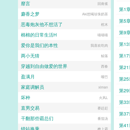
靡言
回南雀
第1
麝香之梦
Aki想喝珍珠奶茶
统
第5
恶毒炮灰他不想活了
棺木
传的
第9
棉棉的日常生活H
喵喵喵
撤离
第1
爱你是我们的本性
我喜欢吃肉
空间
两小无猜
第1
鲸落
穿越到自由做爱的世界
想降
西春
第2
盈满月
哑巴
蛇挑
第2
家庭调解员
ximan
盘十
第2
坏种
火风L
大一
第3
直男交易
赛赶赶
切的
第3
干翻那些霸总们
番茄汤
的饲
第4
错站换乘
檐上霜