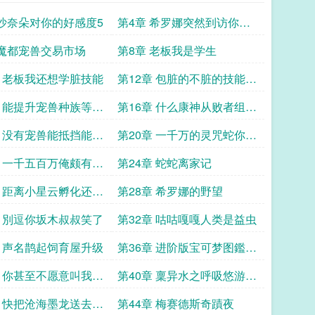
 沙奈朵对你的好感度5
第4章 希罗娜突然到访你的
饲育屋
 魔都宠兽交易市场
第8章 老板我是学生
章 老板我还想学脏技能
第12章 包脏的不脏的技能我
不教
章 能提升宠兽种族等级
第16章 什么康神从败者组爬
方块
上来了真的假的
章 没有宠兽能抵挡能量
第20章 一千万的灵咒蛇你抢
诱惑
劫呢
章 一千五百万俺颇有佳
第24章 蛇蛇离家记
章 距离小星云孵化还剩
第28章 希罗娜的野望
章 別逗你坂木叔叔笑了
第32章 咕咕嘎嘎人类是益虫
章 声名鹊起饲育屋升级
第36章 进阶版宝可梦图鑑全
新进化途径求票求追读
章 你甚至不愿意叫我一
第40章 稟异水之呼吸悠游自
如求票求追读
章 快把沧海墨龙送去尿
第44章 梅赛德斯奇蹟夜