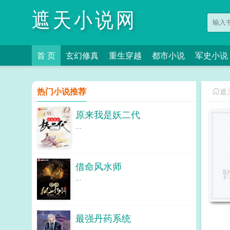
遮天小说网
首 页
玄幻修真
重生穿越
都市小说
军史小说
热门小说推荐
遮
原来我是妖二代
...
借命风水师
...
最强丹药系统
...