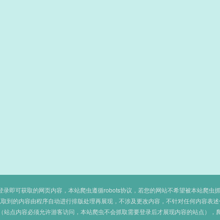
即可获取的网页内容，本站爬虫遵循robots协议，若您的网站不希望被本站爬虫抓取，可
抓取到的内容由程序自动进行排版处理再展现，不涉及更改内容，不针对任何内容表述
（站点内容必须允许游客访问，本站爬虫不会抓取需要登录后才展现内容的站点），