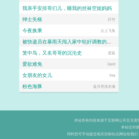
我亲手安排哥们儿，睡我的丝袜空姐妈妈
绅士失格
hhkdesu
灯竹
今夜换乘
云上飞鱼
被快递员在暴雨天闯入家中轮奸调教的高冷绝美母亲
笼中鸟，又名哥哥的沉沦史
张小凡
星延
爱欲难免
Geld
女朋友的女儿
lisa
粉色海豚
蓝月亮洗衣液
本站所有内容来源于互联网公开且无需登录
本站仅对
同时您可手动提交相关目标站点网址给我们