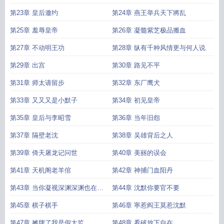
第23章 皇后邀约
第24章 燕王举兵天下將乱
第25章 羞辱皇帝
第26章 凝髓紫芝极品搬血
第27章 不动明王功
第28章 纵有千种风情更与何人说
第29章 出宫
第30章 路见不平
第31章 师太请留步
第32章 东厂鹰犬
第33章 又又又是小默子
第34章 初见皇帝
第35章 皇后与李昭雪
第36章 当年旧怨
第37章 隔壁老沈
第38章 吴雄背后之人
第39章 倚天屠龙记问世
第40章 美丽的误会
第41章 天机阁老羊倌
第42章 神捕门血阳丹
第43章 当你凝视深渊深渊也在凝
第44章 沈默你要官不要
视你
第45章 棋子棋手
第46章 寧惹阎王莫惹沈默
第47章 摊牌了我是假太监
第48章 看破放下自在