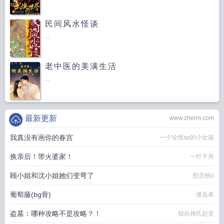
民间风水怪谈
...
老中医的美满生活
...
最新更新
www.zherm.com
我真没有画你的春宫
一个珍惜xp的小女孩
换亲后！带火婆家！
一叶千舟
顾小姐和沈小姐她们变弯了
想念桃o
葡萄藤(bg骨)
缕岳皋
盗墓：哪种攻略不是攻略？！
钮祜禄氏起灵