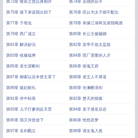
第73章 救命之恩以身相许
第74章 吴雄的后手
第75章 接下来该我出招了
第76章 臣认为太子德不配位
第77章 子母虫
第78章 有缘江湖再见请我喝酒
第79章 西厂成立
第80章 长公主被赐婚
第81章 解决妙法
第82章 皇帝不急太监急
第83章 收服猛將
第84章 西厂需要的人才
第85章 老乞背断剑
第86章 闹鬼王府
第87章 柳家以后本督主罩了
第88章 老丈人不厚道
第89章 懿妃赔礼
第90章 沧澜断浪剑
第91章 井中枯骨
第92章 楚天的报復
第93章 儿子打爹倒反天罡
第94章 皇子债皇后还
第95章 我又何曾放下
第96章 恍然若梦
第97章 名剑戮尘
第98章 请女鬼入瓮