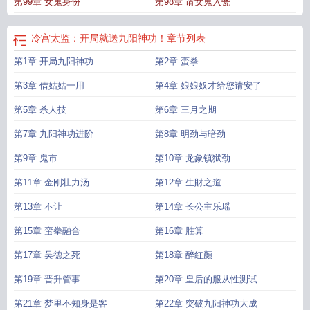
第99章 女鬼身份
第98章 请女鬼入瓮
冷宫太监：开局就送九阳神功！
章节列表
第1章 开局九阳神功
第2章 蛮拳
第3章 借姑姑一用
第4章 娘娘奴才给您请安了
第5章 杀人技
第6章 三月之期
第7章 九阳神功进阶
第8章 明劲与暗劲
第9章 鬼市
第10章 龙象镇狱劲
第11章 金刚壮力汤
第12章 生財之道
第13章 不让
第14章 长公主乐瑶
第15章 蛮拳融合
第16章 胜算
第17章 吴德之死
第18章 醉红顏
第19章 晋升管事
第20章 皇后的服从性测试
第21章 梦里不知身是客
第22章 突破九阳神功大成