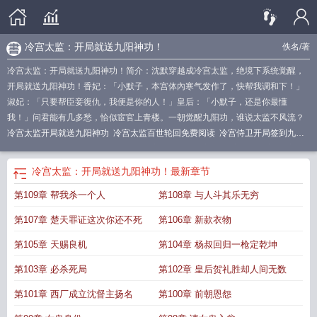
冷宫太监：开局就送九阳神功！
佚名
/著
冷宫太监：开局就送九阳神功！简介：沈默穿越成冷宫太监，绝境下系统觉醒，
开局就送九阳神功！香妃：「小默子，本宫体內寒气发作了，快帮我调和下！」
淑妃：「只要帮臣妾復仇，我便是你的人！」皇后：「小默子，还是你最懂
我！」问君能有几多愁，恰似宦官上青楼。一朝觉醒九阳功，谁说太监不风流？
冷宫太监开局就送九阳神功
冷宫太监百世轮回免费阅读
冷宫侍卫开局签到九阳
神功最新章节更新时间
冷宫小太监
冷宫假太监系统玄幻
冷宫太监李玄
冷宫小
太监李牧
冷宫太监签到
冷宫太监开局获得易筋经
冷宫太监逆袭合集
冷宫侍卫
冷宫太监：开局就送九阳神功！
最新章节
开局签到九阳神功牛有道
冷宫假太监全文阅读
冷宫太监系统九阳神功
冷宫侍卫
第109章 帮我杀一个人
第108章 与人斗其乐无穷
开局签到九阳神功
冷宫扫地太监
重生冷宫的太监
冷宫当太监绝世武功
第107章 楚天罪证这次你还不死
第106章 新款衣物
第105章 天赐良机
第104章 杨叔回归一枪定乾坤
第103章 必杀死局
第102章 皇后贺礼胜却人间无数
第101章 西厂成立沈督主扬名
第100章 前朝恩怨