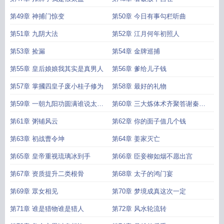
第49章 神捕门惊变
第50章 今日有事勾栏听曲
第51章 九阴大法
第52章 江月何年初照人
第53章 捡漏
第54章 金牌巡捕
第55章 皇后娘娘我其实是真男人
第56章 爹给儿子钱
第57章 掌摑四皇子废小桂子修为
第58章 最好的礼物
第59章 一朝九阳功圆满谁说太监
第60章 三大炼体术齐聚答谢秦江
不风流
月
第61章 粥铺风云
第62章 你的面子值几个钱
第63章 初战曹令坤
第64章 姜家灭亡
第65章 皇帝重视琉璃冰到手
第66章 臣妾柳如烟不愿出宫
第67章 资质提升二类根骨
第68章 太子的鸿门宴
第69章 眾女相见
第70章 梦境成真这次一定
第71章 谁是猎物谁是猎人
第72章 风水轮流转