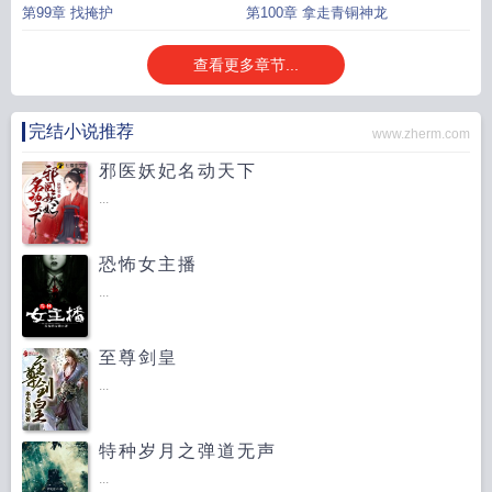
第99章 找掩护
第100章 拿走青铜神龙
查看更多章节...
完结小说推荐
www.zherm.com
邪医妖妃名动天下
...
恐怖女主播
...
至尊剑皇
...
特种岁月之弹道无声
...