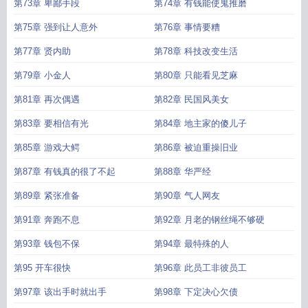
第73章 卑鄙手段
第74章 有钱能使鬼推磨
第75章 强到让人意外
第76章 事情要糟
第77章 贤内助
第78章 科技改变生活
第79章 小金人
第80章 只能看见芝麻
第81章 再次偶遇
第82章 民国风美女
第83章 要相信有光
第84章 地主家的傻儿子
第85章 游戏大鳄
第86章 被迫重操旧业
第87章 有钱真的很了不起
第88章 华严经
第89章 紧张准备
第90章 气人网友
第91章 奔跑不息
第92章 月老的钢丝绳不够硬
第93章 钱包不保
第94章 最特殊的人
第95 开车很快
第96章 此员工非彼员工
第97章 该出手时就出手
第98章 下定决心欠债