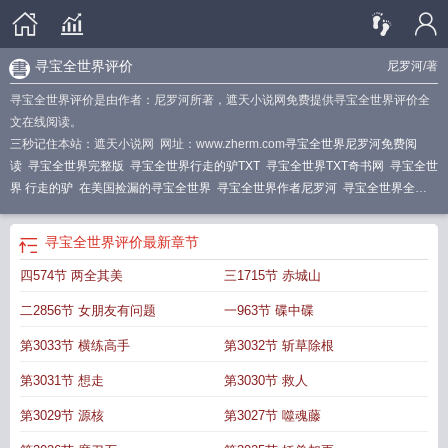
寻宝全世界评价
尼罗河
/著
寻宝全世界评价是由作者：尼罗河所著，遮天小说网免费提供寻宝全世界评价全
文在线阅读。
三秒记住本站：遮天小说网 网址：www.zherm.com
寻宝全世界尼罗河免费阅
读
寻宝全世界完整版
寻宝全世界行走的驴TXT
寻宝全世界TXT奇书网
寻宝全世
界 行走的驴
在美国捡漏的寻宝全世界
寻宝全世界作者尼罗河
寻宝全世界全文
阅读
寻宝全世界百科
寻宝全世界行走的驴
寻宝全世界 百科
寻宝全世界尼罗河
书旗
寻宝全世界评价
寻宝全世界TXT
寻宝全世界为啥断更了
寻宝全世界叶
寻宝全世界评价
最新章节
天
环球寻宝记
寻宝全世界()
寻宝全世界全文免费阅读
寻宝全世界张景
寻宝全
四574节 两全其美
三1715节 赤城山
世界TXT百度
古董商的寻宝之旅
寻宝全世界书旗
寻宝全世界尼罗河TXT
寻宝全
世界尼罗河
张景寻宝全世界
全球寻宝从捡到陨石开始
寻宝之旅
寻宝全世界张
二2856节 女朋友有问题
一963节 碟中碟
景最新章节更新
寻宝全世界从成为亿万富豪开始
首富从货柜寻宝开始
寻宝全世
界张景纵横
寻宝全世界 笔趣阁
寻宝全世界行走的驴笔趣阁
寻宝全世界TXT行走
第3033节 横练高手
第3032节 斩草除根
的驴
寻宝全世界TXT精校
寻宝全世界尼罗河日笔中文
寻宝全世界纵横中文
第3031节 想走
第3030节 救人
网
寻宝全世界TXT八零
寻宝全世界百度百科
至尊神眼
寻寻宝全世界
寻宝全世
界 第2231章
十大寻宝排行榜
寻宝全世界无弹窗免费阅读
寻宝全世界笔趣阁
寻
第3029节 源核
第3027节 噬魂藤
宝全世界 顶点
寻宝全世界 书旗
寻宝全世界 尼罗河
寻宝全世界张景全文免费阅