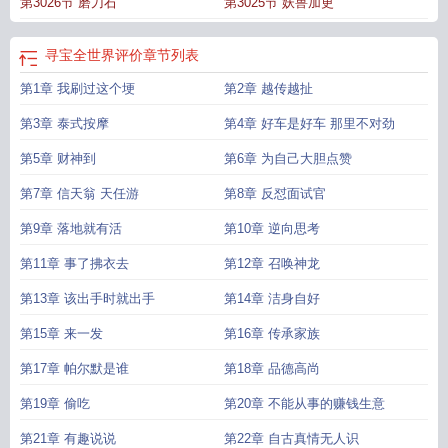
第3026节 磨刀石
第3025节 妖兽加更
读
寻宝全世界张景免费阅读
寻宝全世界评价
章节列表
第1章 我刷过这个埂
第2章 越传越扯
第3章 泰式按摩
第4章 好车是好车 那里不对劲
第5章 财神到
第6章 为自己大胆点赞
第7章 信天翁 天任游
第8章 反怼面试官
第9章 落地就有活
第10章 逆向思考
第11章 事了拂衣去
第12章 召唤神龙
第13章 该出手时就出手
第14章 洁身自好
第15章 来一发
第16章 传承家族
第17章 帕尔默是谁
第18章 品德高尚
第19章 偷吃
第20章 不能从事的赚钱生意
第21章 有趣说说
第22章 自古真情无人识