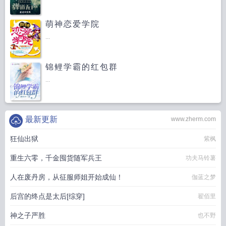
萌神恋爱学院
...
锦鲤学霸的红包群
...
最新更新
www.zherm.com
狂仙出狱
紫枫
重生六零，千金囤货随军兵王
功夫马铃薯
人在废丹房，从征服师姐开始成仙！
伽蓝之梦
后宫的终点是太后[综穿]
翟佰里
神之子严胜
也不野