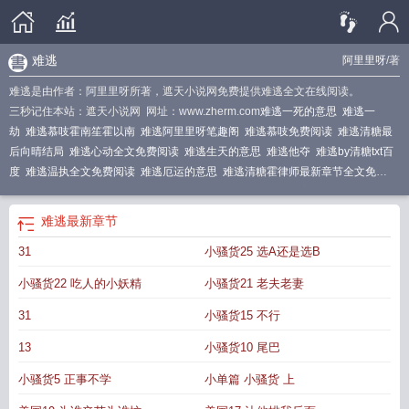
难逃
阿里里呀
/著
难逃是由作者：阿里里呀所著，遮天小说网免费提供难逃全文在线阅读。
三秒记住本站：遮天小说网 网址：www.zherm.com
难逃一死的意思
难逃一
劫
难逃慕吱霍南笙霍以南
难逃阿里里呀笔趣阁
难逃慕吱免费阅读
难逃清糖最
后向晴结局
难逃心动全文免费阅读
难逃生天的意思
难逃他夺
难逃by清糖txt百
度
难逃温执全文免费阅读
难逃厄运的意思
难逃清糖霍律师最新章节全文免
费
难逃爱河
难逃全文无删减免费阅读
难逃偏执少年的宠爱完整免费阅读
难逃
by阿里里呀完整章节
难逃一劫是什么意思
难逃温执by猫屠屠
爱你在劫难逃
难
难逃
最新章节
逃温执
难逃温执训诫
难逃心动
难逃掌心江泥泥
难逃霍南笙霍以南
难逃四佬
31
小骚货25 选A还是选B
小骚货22 吃人的小妖精
小骚货21 老夫老妻
31
小骚货15 不行
13
小骚货10 尾巴
小骚货5 正事不学
小单篇 小骚货 上