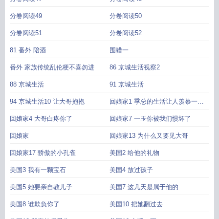
分卷阅读49
分卷阅读50
分卷阅读51
分卷阅读52
81 番外 陪酒
围猎一
番外 家族传统乱伦梗不喜勿进
86 京城生活视察2
88 京城生活
91 京城生活
94 京城生活10 让大哥抱抱
回娘家1 季总的生活让人羡慕一千
珠加更
回娘家4 大哥白疼你了
回娘家7 一玉你被我们惯坏了
回娘家
回娘家13 为什么又要见大哥
回娘家17 骄傲的小孔雀
美国2 给他的礼物
美国3 我有一颗宝石
美国4 放过孩子
美国5 她要亲自教儿子
美国7 这几天是属于他的
美国8 谁欺负你了
美国10 把她翻过去