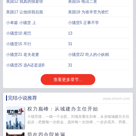
美国12 我真的很爱你
美国16 电话二更
美国17 让他排我后面
美国19 为谁辛苦为谁忙
小单篇 小骚货 上
小骚货5 正事不学
小骚货10 尾巴
13
小骚货15 不行
31
小骚货21 老夫老妻
小骚货22 吃人的小妖精
小骚货25 选A还是选B
31
查看更多章节...
完结小说推荐
www.zherm.com
权力巅峰：从城建办主任开始
十级官路，一级一个台阶。刘项东重生归来，从乡镇城建办主任
起步，把握每一次机会，选对每一次抉择，一步步高升。穷善...
苟在四合院捡漏