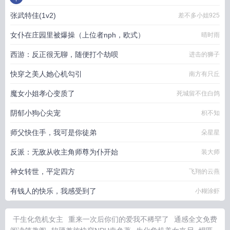
张武特佳(1v2)
差不多小姐925
女仆在庄园里被爆操（上位者nph，欧式）
晴时雨
西游：反正很无聊，随便打个劫呗
进击的狮子
快穿之美人她心机勾引
南方有只丘
魔女小姐孝心变质了
死城留不住白鸽
阴郁小狗心尖宠
枳不知
师父快住手，我可是你徒弟
朵星星
反派：无敌从收主角师尊为仆开始
装大师
神女转世，平定四方
飞翔的云燕
有钱人的快乐，我感受到了
小糊涂虾
干生化危机女主
重来一次后你们的爱我不稀罕了
通感全文免费