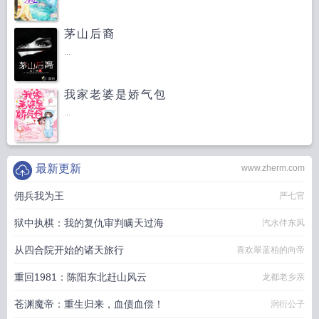
茅山后裔
...
我家老婆是娇气包
...
最新更新
www.zherm.com
佣兵我为王
严七官
狱中执棋：我的复仇审判瞒天过海
汽水伴东风
从四合院开始的诸天旅行
喜欢翠蓝柏的向帝
重回1981：陈阳东北赶山风云
龙都老乡亲
苍渊魔帝：重生归来，血债血偿！
润衍公子