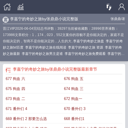
李嘉宁的奇妙之旅by张鼎鼎小说完整版
张鼎鼎
/著
晋江VIP2026-06-04完结总书评数：39297当前被收藏数：28996营养液数：
173986文章积分：1，174，023，552文案你的容貌不是你能决定的，家庭不是
你能决定的，智商不是你能决定的，人生的大..
李嘉宁的奇妙之旅盘
李嘉宁的奇
妙之旅txt百度
李嘉宁的奇妙之旅在线阅读
李嘉宁的奇妙之旅 资源
李嘉宁的奇
妙之旅最新
李嘉宁的奇妙之旅男主是谁
李嘉宁的奇妙之旅免费观看
李嘉宁的奇
妙之旅笔趣阁
李嘉宁的奇妙之旅600
李嘉宁的奇妙之旅22章
李嘉宁的奇妙之旅
txt600
李嘉宁的奇妙之旅by张鼎鼎笔趣阁
李嘉宁的奇妙之旅正确版
李嘉宁的奇
李嘉宁的奇妙之旅by张鼎鼎小说完整版
最新章节
妙之旅乐文
李嘉宁的奇妙之旅原名叫什么
李嘉宁的奇妙之旅by张鼎鼎小说完整
677 狗血 六
676 狗血 五
版
李嘉宁的奇妙之旅好看吗
李嘉宁的奇妙之旅TXT百度
李嘉宁的奇妙之旅by张
鼎鼎番外TXT
李嘉宁的奇妙之旅by张鼎鼎txt百度网盘
李嘉宁的奇妙之旅txt资
675 狗血 四
674 狗血 三
源
李嘉宁的奇妙之旅格格党
李嘉宁的奇妙之旅格格党无防盗章节
李嘉宁的奇妙
之旅贴吧
李嘉宁的奇妙之旅夸克
李嘉宁的奇妙之旅by张鼎鼎全文TXT下载
李嘉
673 狗血 二
672 狗血一
宁的奇妙之旅张鼎鼎免费阅读
李嘉宁的奇妙之旅tx
李嘉宁的奇妙之旅
671 番外们 4
670 番外们 3
622TXT
李嘉宁的奇妙之旅by张鼎鼎
李嘉宁的奇妙之旅by张鼎鼎最新更新
李嘉
宁的奇妙之旅TXT
李嘉宁的奇妙之旅22
李嘉宁的奇妙之旅防盗
李嘉宁的奇妙之
669 番外们 2 那要怎么选
668 番外们1
旅最新章节更新
李嘉宁的奇妙之旅无错
李嘉宁的奇妙之旅百度
李嘉宁的奇妙之