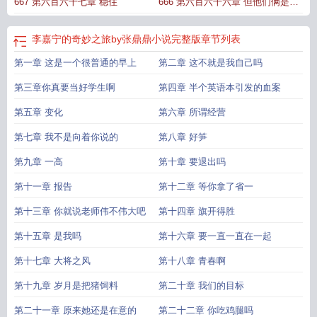
667 第六百六十七章 稳住
666 第六百六十六章 但他们俩是兄
旅全文阅读
李嘉宁的奇妙之旅资源
李嘉宁的奇妙之旅305
李嘉宁的奇妙之旅完
结百度
李嘉宁的奇妙之旅无防盗
李嘉宁的奇妙之旅手打吧
李嘉宁的奇妙之旅书
弟啊
包网
李嘉宁的奇妙之旅txt
李嘉宁的奇妙之旅by张鼎鼎全文阅读
李嘉宁的奇妙之
李嘉宁的奇妙之旅by张鼎鼎小说完整版
章节列表
旅笔趣阁在线阅读
李嘉宁的奇妙之旅视频
李嘉宁的奇妙之旅免费阅读
李嘉宁的
第一章 这是一个很普通的早上
第二章 这不就是我自己吗
奇妙之旅116
李嘉宁的奇妙之旅笔趣阁更新时间
第三章你真要当好学生啊
第四章 半个英语本引发的血案
第五章 变化
第六章 所谓经营
第七章 我不是向着你说的
第八章 好笋
第九章 一高
第十章 要退出吗
第十一章 报告
第十二章 等你拿了省一
第十三章 你就说老师伟不伟大吧
第十四章 旗开得胜
第十五章 是我吗
第十六章 要一直一直在一起
第十七章 大将之风
第十八章 青春啊
第十九章 岁月是把猪饲料
第二十章 我们的目标
第二十一章 原来她还是在意的
第二十二章 你吃鸡腿吗