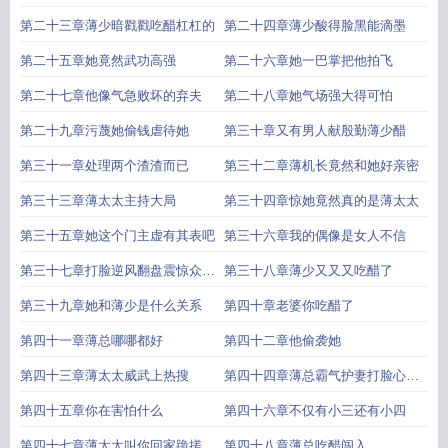
疼
第二十三章薄少暗戳戳吃醋杠杠的
第二十四章薄少酸得脸黑能滴墨
第二十五章她竟然武功高强
第二十六章她一巴掌把他拍飞
第二十七章他像气急败坏的弃夫
第二十八章她气场强大得可怕
第二十九章污蔑她偷钱虐待她
第三十章又有男人献殷勤薄少醋
第三十一章处理两个渣渣而已
第三十二章薄机长竟然和她好亲密
第三十三章薄太太主持大局
第三十四章惊她竟然真的是薄太太
第三十五章她这个门主虚有其表吧
第三十六章我的偶像是女人不信
第三十七章打脸逆风翻盘震惊众大
第三十八章薄少又又又吃醋了
佬
第三十九章她和薄少是什么关系
第四十章老婆你吃醋了
第四十一章薄总哪哪都好
第四十二章他偷袭她
第四十三章薄太太威武上热搜
第四十四章薄总霸气护妻打脸心机
女
第四十五章你在害怕什么
第四十六章不仅有小三还有小四
第四十七章薄太太叫你回家跪搓衣
第四十八章薄总吃醋闯入