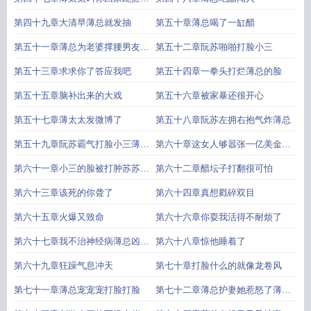
板
第四十九章大清早薄总就发抽
第五十章薄总喝了一缸醋
第五十一章薄总为老婆撑腰男友力
第五十二章阮苏啪啪打脸小三
爆棚
第五十三章求求你了答应我吧
第五十四章一拳头打烂薄总的脸
第五十五章脑补出来的大戏
第五十六章被家暴还很开心
第五十七章薄太太发微博了
第五十八章阮苏左拥右抱气炸薄总
第五十九章阮苏霸气打脸小三薄总
第六十章这女人够嚣张一亿美金天
打脸小三
价
第六十一章小三的脸被打肿苏苏霸
第六十二章醋坛子打翻很可怕
气拽翻天
第六十三章该死的你聋了
第六十四章真想戳碎双目
第六十五章火爆又致命
第六十六章你耍我活得不耐烦了
第六十七章我不治神经病薄总凶猛
第六十八章惊他睡着了
强势
第六十九章狂躁气息冲天
第七十章打脸什么的就像龙卷风
第七十一章薄总宠宠宠打脸打脸
第七十二章薄总护妻她惹怒了薄行