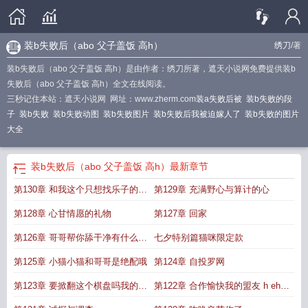
装b失败后（abo 父子盖饭 高h）
绣刀
/著
装b失败后（abo 父子盖饭 高h）是由作者：绣刀所著，遮天小说网免费提供装b
失败后（abo 父子盖饭 高h）全文在线阅读。
三秒记住本站：遮天小说网 网址：www.zherm.com
装a失败后被
装b失败的段
子
装b失败
装b失败动图
装b失败图片
装b失败后我被迫嫁人了
装b失败的图片
大全
装b失败后（abo 父子盖饭 高h）
最新章节
第130章 和我这个只想找乐子的家
第129章 充满野心与算计的心
伙做一
第128章 心甘情愿的礼物
第127章 回家
第126章 哥哥帮你舔干净有什么不
七夕特别篇猫咪限定款
对吗
第125章 小猫小猫和哥哥是绝配哦
第124章 自投罗网
第123章 要掀翻这个棋盘吗我的妹
第122章 合作愉快我的盟友 h eh
妹
uan