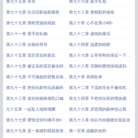
第七十五章 哥哥
第七十六章 新手礼包
第七十七章 往日旧影如影随形
第七十八章 更精彩的游戏
第七十九章 黑暗荒诞的戏剧
第八十章 心不在焉小柯h
第八十一章 烫手的礼物
第八十二章 虚假的童话
第八十三章 合格的哥哥
第八十四章 温柔的陷阱
第八十五章 谎言背后的真实
第八十六章 让哥哥和你亲近一下又
怎么
第八十七章 被证实的谎言被击碎的
第八十八章 无聊的爱情游戏该到有
幻梦
趣的
第八十九章 不可饶恕的背叛后续过
第九十章 风雨欲来
激肉
第九十一章 把你玩坏性玩具媚药
第九十二章 下流的完全不像你乳链
眼罩
第九十三章 发狂的疯狗扇乳口枷
第九十四章 不把你玩坏的理由感情
破
九十五章 一起坠入地狱项圈
第九十六章 厌恶我的眼神也让我兴
奋
第九十七章 爱恨交织纠缠不休h
第九十八章 你以为你能锁住我反攻
第九十九章 是一条碰到我就发情的
第一百章 战败的余韵