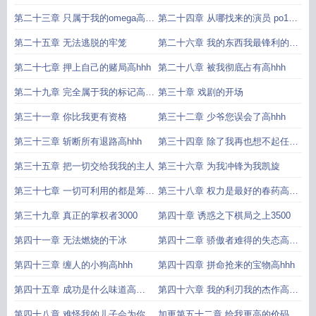
第二十三章 只属于我的omega高
第二十四章 从哪找来的演员 po18
hhh
live
第二十五章 无法逃脱的牢笼
第二十六章 我的东西我最锋利的利
刃高
第二十七章 押上自己的赌局高hhh
第二十八章 被我彻底占有高hhh
第二十九章 完全属于我的标记高
第三十章 戏剧的开场
hhh
第三十一章 你比我更有资格
第三十二章 少爷您误会了高hhh
第三十三章 斩断所有退路高hhh
第三十四章 除了我再也想不起任何
人高hh
第三十五章 把一切交给我我的主人
第三十六章 为我冲锋为我凯旋
第三十七章 一切可利用的都是筹码
第三十八章 权力是最好的春药高
高hh
hhh
第三十九章 真正的掌权者3000
第四十章 诱惑之下棋局之上3500
第四十一章 无法燃烧的干冰
第四十二章 骄傲者难得的失态高
hhh
第四十三章 缠人的小狗高hhh
第四十四章 拼命抢来的宝物高hhh
第四十五章 成功是什么味道高
第四十六章 我的利刃我的杰作高
HHH
hhh
第四十八章 难怪我的儿子会为你着
加更第五十二章 给我更高的价码