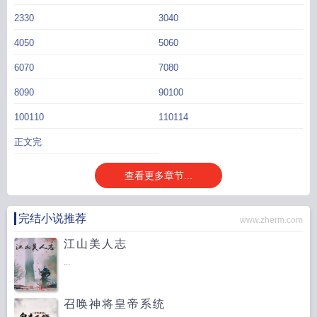
呀呜呜呜。”哥哥被仙山选中强行想要带走回去当救世主，面对一群笑面虎，竹溪
2330
3040
拉着哥哥的手就快快跑到众人密谋准备小屋旁，利用回溯让他听清楚他们的阴
4050
5060
谋，成功阻止了小家庭的支离破碎。深藏功与名的小竹溪依偎在哥哥怀里，一手
拉着爸爸一手拉着妈妈：“爸爸妈妈哥哥最好啦，竹溪要一直和爸爸妈妈哥哥在一
6070
7080
起。”和爸爸妈妈哥哥在一起，是化成人形之后的小竹溪最喜欢也是最幸福的事
情。……泠秋仙尊最近顺手干了一件不太妙的事情。他渡劫为了救一只不小心被
8090
90100
他的雷劫劈到的小绿茶精，顺手给了他回溯的能力。这让他在渡最后一道雷劫
100110
110114
时，被劈了五六七八九十次……头发都快被劈焦了的泠秋仙尊决定下凡去找这个
滥用能力的小家伙。——却没有想到在敲开门的一瞬间，女人张开硕大的翅膀，
正文完
而男人露出那一对狰狞的獠牙，抱着小绿茶精的那个少年，则面色凶狠地抽出灵
剑护住他，然后转头，一脸温柔地对怀里瑟瑟发抖的小家伙说话：“溪溪别怕，哥
查看更多章节...
哥爸爸妈妈都会保护你。”泠秋仙尊：……？
反派崽崽在权谋文当团宠TXT
反派崽
崽是团宠
反派崽崽在权谋文当团宠提风吟宣玉
反派崽崽在权谋文当团宠小恶
龙
反派崽崽手握团宠剧本
反派崽崽在权谋文当团宠晋江
反派崽崽在权谋文当团
完结小说推荐
www.zherm.com
宠作者提风吟
反派崽崽在权谋文当团宠免费阅读
反派崽崽在权谋文当团宠结
江山美人志
局
反派崽崽在权谋文当团宠番外
反派崽崽在权谋文当团宠txt
反派崽崽在权谋文
当团宠by提风吟
...
反派崽崽权谋文哪里看
反派崽崽在权谋文当团宠本文包含小
召唤神将皇帝系统