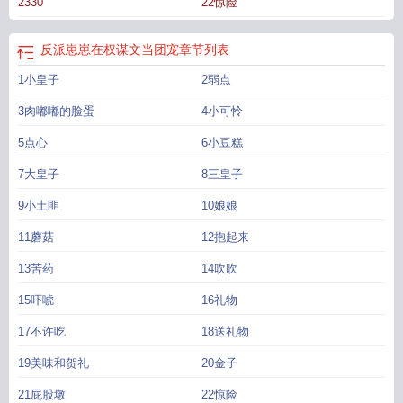
2330
22惊险
撒野。在弄出各种幺蛾子而对方都无动于衷之后，小恶龙感受到前所未有的挫
败。在丞相大人看不见的地方，他偷偷一个人躲到书房，伸出两只小手哭得梨花
带雨：“呜呜呜，我可真是一条失败的小恶龙。”房门倏然被打开，油灯把整个书房
反派崽崽在权谋文当团宠
章节列表
都照得亮堂堂的，金灿灿的光线映照在宣玉脸上的时候，他连糊满脸蛋的泪水都
1小皇子
2弱点
忘记擦了。来人的掌心露出一块漂亮的金子。小恶龙顿时两眼放光，丞相大人怎
么知道自己最喜欢金子了！*起初的宣玉：嘻嘻嘻，哥哥们不必担心，丞相大人最
3肉嘟嘟的脸蛋
4小可怜
喜欢我啦。后来的宣玉：呜呜呜，也，也不用那么喜欢，哥哥救我！所有哥哥立
即警觉：谁在打我们家小玉主意？！————《绿茶崽崽穿为龙傲天弟弟》竹溪
5点心
6小豆糕
是一只小绿茶精，在化形的时候被一道天雷劈了。坏消息：他化形失败，成了人
7大皇子
8三皇子
类幼崽。好消息：他有了一个叫做回溯的能力。竹溪还没来得及反应，就两眼一
黑晕了过去睁开眼睛之后，他发现自己躺在一张柔软的小床上。身边围着……慈
9小土匪
10娘娘
爱的妈妈，温柔的爸爸，还有——看上去很酷其实很关心他的哥哥。他才发现自
11蘑菇
12抱起来
己原来穿进了一个主角被称作龙傲天的话本，龙傲天正是他的哥哥，而爸爸妈
妈……是铺垫龙傲天形成之路的炮灰。看着这个温馨和谐的家庭，又想到他们之
13苦药
14吹吹
后遇到的灭顶之灾，小绿茶精竹溪不禁潸然泪下，他握紧粉粉嫩嫩的小拳头，决
15吓唬
16礼物
定拯救这个即将支离破碎的家庭！妈妈被仇家绑走，竹溪用回溯回到事发之前，
刷刷两下把仇家五花大绑，然后在一脸惊讶的仇人面前可怜兮兮地拉住妈妈的
17不许吃
18送礼物
手：“麻麻，竹溪怕怕。”爸爸被门派追杀，被围在中间无处可逃，千钧一发之际，
小竹溪连忙回溯时间，在门派密谋之际在他们的水中下入催眠粉，等到门派围剿
19美味和贺礼
20金子
的时候，爸爸突然看见众人齐刷刷倒在地上。然后，从后面的树林中探出来一个
21屁股墩
22惊险
探头探脑的小脑袋，快快迈着小碎步跑到他身边，一边发抖一边哭唧唧：“好可怕