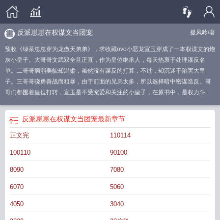
反派崽崽在权谋文当团宠
提风吟
/著
预收《绿茶崽崽穿为龙傲天弟弟》，求收藏ovo小恶龙宣玉穿成了一本权谋文的炮
灰小皇子。大哥哥文武双全且正直，作为皇位继承人，每天热衷于处理谋反名
单。二哥哥病弱美貌却温柔，虽然没有谋反的打算，不过，却沉迷于陷害大皇
子。三哥哥骁勇善战而粗暴，由于前面的兄弟太多，所以选择暗中密谋造反。哥
哥们都围着皇位打转，宣玉是不受宠爱和关注的小皇子，在原书中，是权力斗争
牺牲品。看着铜镜中水灵灵肉嘟嘟的小脸儿，小恶龙对着镜子露出一个坏坏的笑
容，既然穿成了炮灰，那就别怪他心狠手辣啦。他假装不小心撕坏大皇子好不容
反派崽崽在权谋文当团宠
最新章节
易搜集来的谋反名单，又将二皇子精心布置的陷阱拿去捉鸡，最后左脚绊右脚摔
正文完
110114
倒在三皇子和部下密谋造反的门口，引起所有人的注意。小皇子眼泪汪汪实则内
心大喜——这下乱子可大咯！却没有想到大皇子掠过被他撕毁的名单，关切向他
100110
90100
看过来，二皇子轻轻拉起他泛红的小手，小心翼翼地吹了吹，就连向来暴躁的三
皇子，也着急地询问：“小玉有没有很疼？”宣玉:......宣玉：？？？宣玉：你们不要
8090
7080
过来啊！我真的超坏的！*受不了哥哥们奇怪眼神的小恶龙准备换个对象继续使
6070
5060
坏。这一次，他的目标是丞相。在原书中，这位年轻有为的丞相大人是三个哥哥
都要拉拢的对象。宣玉对此不屑一顾。他可是超级凶猛的恶龙！他借口一个人害
4050
3040
怕离不开哥哥，顺利让丞相大人成为教导他的少傅，然后在丞相家中欢快地到处