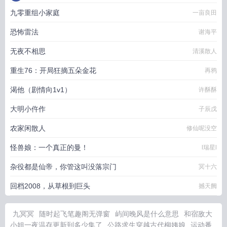
九零重组小家庭
一亩良田
恐怖雷法
谢海平
无夜不相思
清溪散人
重生76：开局狂摘五朵金花
再鸦
渴他（剧情向1v1）
许酥酥
大明小仵作
子辰戊
农家闲散人
修仙呢没空
怪兽娘：一个真正的曼！
l瑞星l
杂役都是仙帝，你管这叫没落宗门
冥十六
回档2008，从草根到巨头
撼天阙
九冥冥
随时起飞笔趣阁无弹窗
屿间晚风是什么意思
和宿敌大
小姐一夜温存更新到多少集了
公路求生穿越古代柳姨娘
运动番