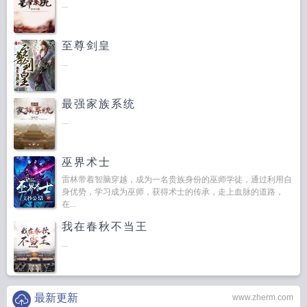
...
至尊剑皇
...
最强家族系统
...
巫界术士
雷林带着智脑穿越，成为一名贵族身份的巫师学徒，通过利用自
身优势，学习成为巫师，获得术士的传承，走上血脉的道路，
在...
我在春秋不当王
...
最新更新
www.zherm.com