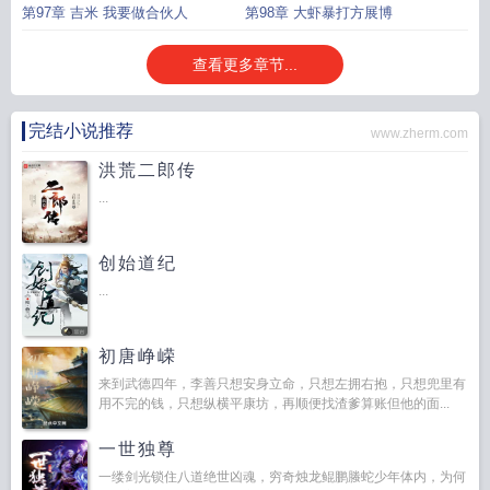
第97章 吉米 我要做合伙人
第98章 大虾暴打方展博
查看更多章节...
完结小说推荐
www.zherm.com
洪荒二郎传
...
创始道纪
...
初唐峥嵘
来到武德四年，李善只想安身立命，只想左拥右抱，只想兜里有
用不完的钱，只想纵横平康坊，再顺便找渣爹算账但他的面...
一世独尊
一缕剑光锁住八道绝世凶魂，穷奇烛龙鲲鹏螣蛇少年体内，为何