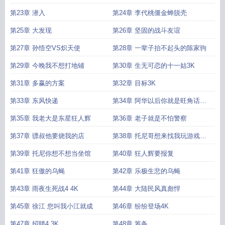
第23章 潜入
第24章 李代桃僵金蝉脱壳
第25章 大发现
第26章 坚固的战斗友谊
第27章 孙悟空VS炽天使
第28章 一辈子抬不起头的陈家驹
第29章 今晚我不想打地铺
第30章 生无可恋的十一姑3K
第31章 多赢的方案
第32章 目标3K
第33章 东风快递
第34章 阿华以后你就是旺角话事
人
第35章 我老大是东星狂人辉
第36章 老子就是不怕警察
第37章 骠叔他要烧我的店
第38章 托尼哥想来找我玩游戏了
咩
第39章 托尼你想不想当坐馆
第40章 狂人辉要报复
第41章 狂傲的乌蝇
第42章 乐极生悲的乌蝇
第43章 雨夜生死战4 4K
第44章 大陆民风真彪悍
第45章 徐江 您叫我小江就成
第46章 纷纷登场4K
第47章 招聘4 3K
第48章 筹备