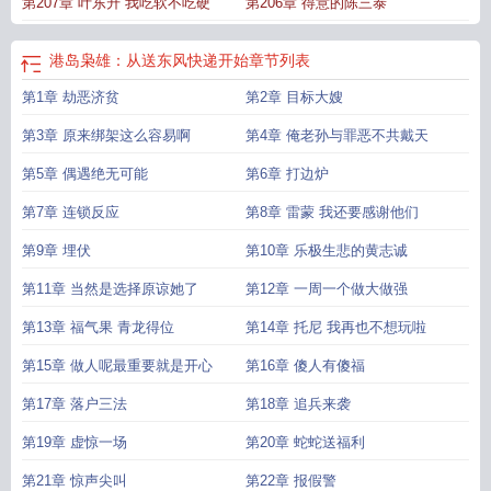
第207章 叶东升 我吃软不吃硬
第206章 得意的陈三泰
笆好文学
港岛枭雄从送东风快递开始夜雨听蝉
港岛枭雄从1950开始卡夜阁
港
岛枭雄从送东风快递开始TXT
港岛枭雄从1950开始爱看书吧
港岛枭雄从送东风
快递开始 作者酸辣胡辣汤
港岛枭雄：从送东风快递开始
章节列表
第1章 劫恶济贫
第2章 目标大嫂
第3章 原来绑架这么容易啊
第4章 俺老孙与罪恶不共戴天
第5章 偶遇绝无可能
第6章 打边炉
第7章 连锁反应
第8章 雷蒙 我还要感谢他们
第9章 埋伏
第10章 乐极生悲的黄志诚
第11章 当然是选择原谅她了
第12章 一周一个做大做强
第13章 福气果 青龙得位
第14章 托尼 我再也不想玩啦
第15章 做人呢最重要就是开心
第16章 傻人有傻福
第17章 落户三法
第18章 追兵来袭
第19章 虚惊一场
第20章 蛇蛇送福利
第21章 惊声尖叫
第22章 报假警