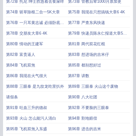
合一大章
加更
第72章 托尼 绅士胜急着去食屎咩
第73章 管教后辈1000月票加更
第74章 斩草除根二合一5K大章
第75章 我现在只想搞钱大章6 4K
第76章 一只耳黄志诚 必须卧底东
第77章 严查东风快递
风快递
第78章 交朋友大章6 4K
第79章 快递员陈永仁报道大章5
4K
第80章 情动的王建军
第81章 两代双花红棍
第82章 富贵逼人
第83章 想进场的吉米仔
第84章 飞机双煞
第85章 都别想好过
第86章 我现在火气很大
第87章 讲数
第88章 三眼泰 是九纹龙吃里扒外
第89章 三眼泰 火山这个废物
请假条
第90章 八大社团
第91章 吐血三升的德叔
第92章 不要脸的三眼泰
第93章 火山 怎么能污人清白
第94章 割地赔偿
第95章 飞机双煞入东盛
第96章 进击的吉米