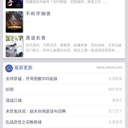
隐藏着此等秘辛？封印锁链，层层破碎。烛龙之目，...
不科学御兽
...
逐道长青
无尽混沌，万界沉浮。紫胤界，妖魔肆虐，苍生涂涂。又有仙族
宗门林立，护持人族繁衍生息。陈念之携一卷道经转世而来，...
最新更新
www.zherm.com
全球穿越，开局觉醒SSS血脉
红茶瓶盖
织明
蜗牛非牛
谍战江城
鬼笔子
末世菟丝花：姐夫你倒是说句话啊
芝了芝了
乱战异世之召唤群雄
九霄落雪