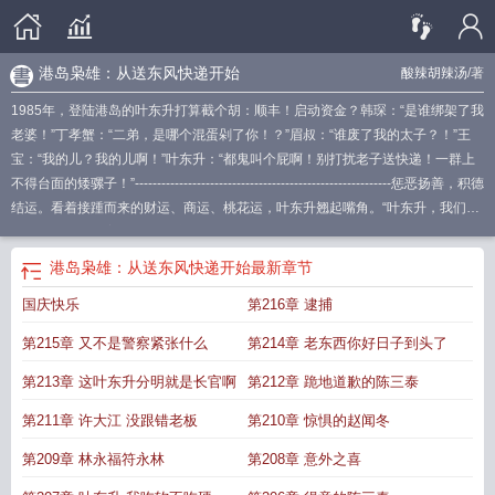
港岛枭雄：从送东风快递开始
酸辣胡辣汤
/著
1985年，登陆港岛的叶东升打算截个胡：顺丰！启动资金？韩琛：“是谁绑架了我
老婆！”丁孝蟹：“二弟，是哪个混蛋剁了你！？”眉叔：“谁废了我的太子？！”王
宝：“我的儿？我的儿啊！”叶东升：“都鬼叫个屁啊！别打扰老子送快递！一群上
不得台面的矮骡子！”----------------------------------------------------------惩恶扬善，积德
结运。看着接踵而来的财运、商运、桃花运，叶东升翘起嘴角。“叶东升，我们怀
疑你和一起绑架案有关！”叶东升抽了口雪茄：“喂，阿sir，饭可以乱吃，话不能
乱讲，我是正经生意人，小心我告你诽谤！”（Ps：本书又名《港岛枭雄：开局绑
港岛枭雄：从送东风快递开始
最新章节
架大嫂》《大亨之路从快递员开始》。）
港岛枭雄从1950开始快眼看书
港岛枭
国庆快乐
第216章 逮捕
雄从送东风快递开始(1-97)
港岛枭雄从送东风快递开始
港岛枭雄从无双开始格
格党
港岛枭雄从送东风快递开始m.libahao
港岛枭雄从1950开始免费阅读
港岛
第215章 又不是警察紧张什么
第214章 老东西你好日子到头了
枭雄从送东风快递开始 起点中文网
港岛枭雄从1985
港岛枭雄从送东风快递开始
最新章节 无弹窗
港岛之枭雄
港岛枭雄从送东风快递开始笔趣阁
港岛枭雄从送
第213章 这叶东升分明就是长官啊
第212章 跪地道歉的陈三泰
东风快递开始qq
港岛枭雄从送东风快递开始作者酸辣胡辣汤
港岛枭雄从送东风
第211章 许大江 没跟错老板
第210章 惊惧的赵闻冬
快递开始免费
港岛枭雄
港岛枭雄从送东风快递开始无错阅读
港岛枭雄无防
盗
港岛枭雄从1950
港岛枭雄从送东风快递开始 完本
港岛枭雄从送东风快递开
第209章 林永福符永林
第208章 意外之喜
始篱笆好
港岛枭雄从送东风快递开始酸辣胡辣汤
港岛枭雄从送东风快递开始篱