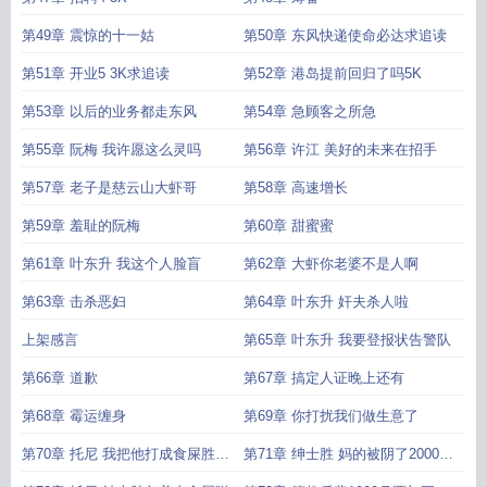
第49章 震惊的十一姑
第50章 东风快递使命必达求追读
第51章 开业5 3K求追读
第52章 港岛提前回归了吗5K
第53章 以后的业务都走东风
第54章 急顾客之所急
第55章 阮梅 我许愿这么灵吗
第56章 许江 美好的未来在招手
第57章 老子是慈云山大虾哥
第58章 高速增长
第59章 羞耻的阮梅
第60章 甜蜜蜜
第61章 叶东升 我这个人脸盲
第62章 大虾你老婆不是人啊
第63章 击杀恶妇
第64章 叶东升 奸夫杀人啦
上架感言
第65章 叶东升 我要登报状告警队
第66章 道歉
第67章 搞定人证晚上还有
第68章 霉运缠身
第69章 你打扰我们做生意了
第70章 托尼 我把他打成食屎胜二
第71章 绅士胜 妈的被阴了2000订