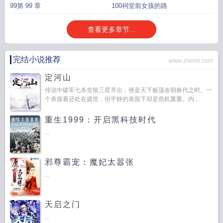
99第 99 章
100祠堂前女孩的路
查看更多章节...
完结小说推荐
www.zherm.com
定河山
传说中破军七杀贪狼三星齐出，便是天下板荡改朝换代之时。一
个表面看还处在盛世，但平静的表面下却是危机重重。内...
重生1999：开启黑科技时代
...
邪尊霸宠：魔妃太嚣张
...
天启之门
...