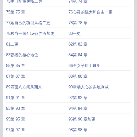
73炉门配重失衡二更
74第 74 章
75第 75 章
76心灵的强大和自由一更
77她自己的项目风格二更
78第 78 章
79独当一面4 1w营养液加更
80一更
81二更
82第 82 章
83强者的核心地位
84第 84 章
85第 85 章
86全女子钳工班组
87第 87 章
88第 88 章
89四面八方闻风而来
90牵动人心的实地测试
91第 91 章
92第 92 章
93第 93 章
94第 94 章
95第 95 章
96第 96 章加更
97第 97 章
98第 98 章