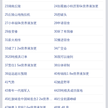
23湖南丘陵
24别看她小特厉害6k营养液加更
25丘陵山地拖拉机
26想破头
27小幸福9k营养液加更
28申请宿舍
29改变修
30坏了有我修
31薪火相传
32搬进宿舍
33成了1 2w营养液加更
34广交会
3520吨模具订单
36我可以做到
37责任1 5w营养液加更
38分体研制
39远远超出预期
40有钱啦1 8w营养液加更
41气势
42她是野草
43青年一代领军人
4420吨模具成功落地
45红旗铸造中国铸造含2 2w营养液
46行业初露峥嵘
加更
47她要入党啦2 6w营养液加更
48第 48 章