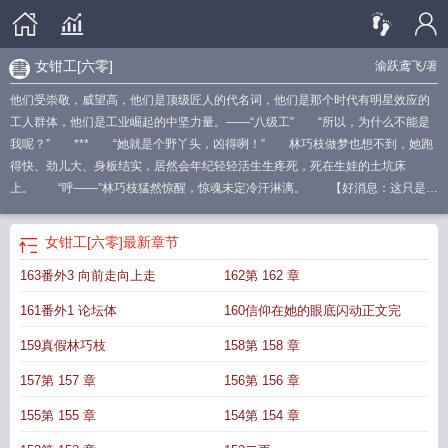
女钳工[六零]
渝跃鸢飞
/著
他们受崇敬，威望高，他们是顶级匠人的代名词，他们是那个时代有明星效应的
工人群体，他们是工业崛起的中坚力量。——“八级工” “所以，为什么不能是
我呢？” *** “她就是个野丫头，凶得咧！” 林巧枝做梦也想不到，她跑
得快、劲儿大、身板结实，居然会年纪轻轻活生生疼死，死在生娃的土坑床
上。 “呼——”林巧枝猛然惊醒，惊魂未定冷汗淋漓。 【好消息：这只是个
梦，她还没下乡。】 【坏消息：她天天做梦，进入一个个不同的世界，看着
一个个或娇软、或咸鱼、或肤白貌美的女孩，斗极品，偷摸进黑市，嫁军人、嫁
女钳工[六零]
最新章节
大院、海岛随军、替人养娃，然后生龙凤胎，一胎、二胎、三胎……】 林巧
163番外3 向前走向上走
162第 162 章
枝沉默：“……” 咋个都讲嫁男人？怪吓人嘞！ 总做梦，有个群体吸引了她
的注意力：活着谁也不敢惹，死了余威都能给女主撑腰，女主做的香死人的吃食
161番外1 论坛体
160信仰在她的眼底闪动正文完
使其高兴都是天大的功劳——“我的八级钳工爷爷|贵人” 从小就胆大包天的野
丫头忍不住想，这样厉害的人，为什么不能是她呢？ 为什么这么厉害的人，
159真假林巧枝
158第 158 章
永远只是梦里女孩的爷爷|贵人|邻居，不能是梦里女孩自己呢？ 她努力挖掘梦
157第 157 章
156第 156 章
境的用法！ 后来， “在很多人眼里，这是男人为王称霸的领域，她一头闯
了进来，在所有人震撼的注视中，一步步攀登至巅峰。” “她无疑是天赋惊人
155第 155 章
154第 154 章
的，更珍贵的，是她那卓越的，仿佛超越时代限制的目光和技术，她是传奇钳