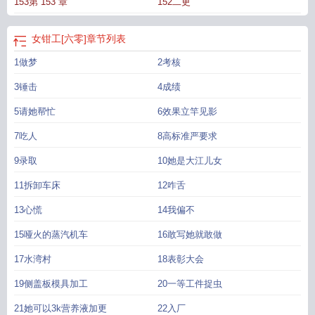
153第 153 章
152二更
工，整个工业时代的崛起都留有她的烙印。” 林巧枝：也许你不信，我被人敬
重，热情的崇拜且追捧，但起初，我只是做了个梦……#在男人为王称霸的领域，
披荆斩棘、搏杀开路ps：1、年代事业文，升级流文，剧情流。2、作为文娱作
女钳工[六零]
章节列表
品，任何能让读者看得高兴的题材都是合理的，没有任何说不好的意思。3、关于
1做梦
2考核
言情分类的感情线，女主非常优秀，在中后期会吸引优秀异性追逐，她会选择一
个喜欢顺眼的试试，但最终发现事业才是她内心的追求，直到完结（包括番外）
3锤击
4成绩
都不会结婚生子，为伟大的事业奋斗终生。文案写于2024/10/15，于专栏《脑洞
集合》留存作者爱写主角搞事业的文：刑侦破案的，满天下种田顺便科举的，当
5请她帮忙
6效果立竿见影
队医的，当女帝的，搞基建的，欢迎戳进专栏(*^▽^*)《崽在凶案现场看到弹幕
7吃人
8高标准严要求
后》《农家子，青云路》《治愈精灵穿到体坛了！》《城市大脑穿越古代》《星
际唯一群体治疗》《四爷云养崽崽成了清宫团宠》《位面农家乐上交后》《上交
9录取
10她是大江儿女
医疗金手指后》都是拯救不开心的轻松风爽文哦，走过路过不要错过~
钳工女生能
11拆卸车床
12咋舌
干吗
钳工是干什么工作内容
女生学钳工怎么样
女钳工[六零
钳工
女钳工现场
表演
女钳工六零笔趣阁
女生考钳工证有用吗
女钳工图片
女钳工一般都做什么
13心慌
14我偏不
工作
女钳工张素丽
女钳工六零全文免费阅读
15哑火的蒸汽机车
16敢写她就敢做
17水湾村
18表彰大会
19侧盖板模具加工
20一等工件捉虫
21她可以3k营养液加更
22入厂