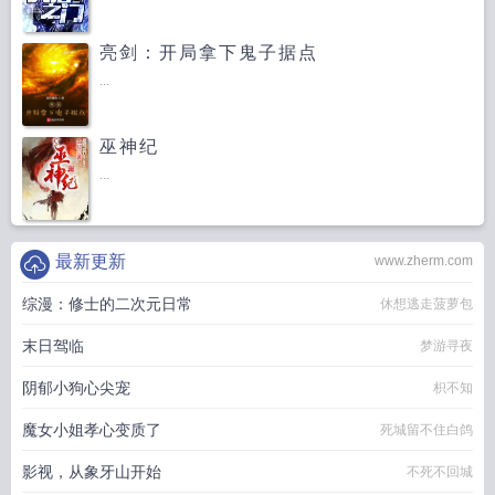
亮剑：开局拿下鬼子据点
...
巫神纪
...
最新更新
www.zherm.com
综漫：修士的二次元日常
休想逃走菠萝包
末日驾临
梦游寻夜
阴郁小狗心尖宠
枳不知
魔女小姐孝心变质了
死城留不住白鸽
影视，从象牙山开始
不死不回城