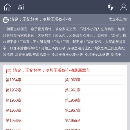
清穿：王妃好美，冷脸王爷好心动
念念不忘
/著
一朝重生成团宠，金手指开店铺，被全家宠上天，不过小小的人也有烦恼。她就
只是想改写家族命运，为啥努力了那么久，还是没什么变化。某阿哥：“若安，我
非卿不娶！”“恭喜，不过谁是卿？”“你！”“哦，我不嫁！”说的硬气，人家老爹是皇
帝，好像不嫁也得嫁吧！
冷脸王爷好心动
穿越之清冷王妃
清穿之冷王的皇贵妃
紫清绯
清穿王妃四爷高抬贵手
冷清王爷王妃要休夫
冷清王妃太妖娆
冷清王妃
很倾城
清穿王妃要娇养全文免费阅读
王妃 冷清欢
清穿王妃要娇养笔趣阁无弹
窗
穿越之王妃冷清欢
穿越后王妃变得清冷
清冷王妃要和离
清穿王妃好美
清穿
清穿：王妃好美，冷脸王爷好心动
最新章节
之冷王的皇贵妃
穿越王妃冷面王爷的推荐
冷清王妃要合离
穿越王妃冷清欢
穿
第1964章
第1963章
越清冷王妃
冷脸王爷好心动免费阅读
清穿之王妃不好惹
王妃不好惹清冷王爷难
招架
穿越王妃要和离
冷情王妃太妖娆
王妃比较清冷的
第1962章
第1961章
第1960章
第1959章
第1958章
第1957章
第1956章
第1955章