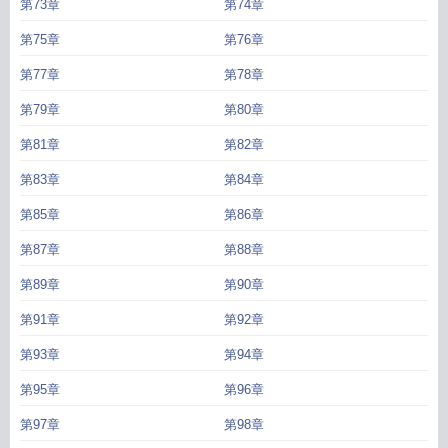
第73章
第74章
第75章
第76章
第77章
第78章
第79章
第80章
第81章
第82章
第83章
第84章
第85章
第86章
第87章
第88章
第89章
第90章
第91章
第92章
第93章
第94章
第95章
第96章
第97章
第98章