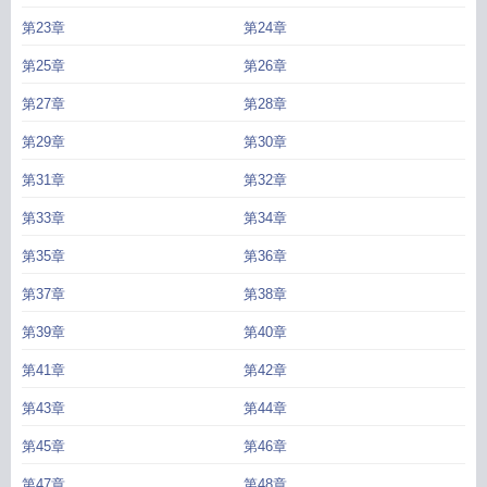
第23章
第24章
第25章
第26章
第27章
第28章
第29章
第30章
第31章
第32章
第33章
第34章
第35章
第36章
第37章
第38章
第39章
第40章
第41章
第42章
第43章
第44章
第45章
第46章
第47章
第48章