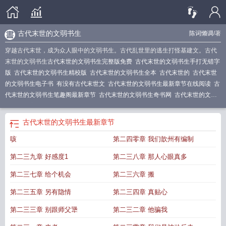
古代末世的文弱书生
陈词懒调
/著
穿越古代末世，成为众人眼中的文弱书生。古代乱世里的逃生打怪基建文。古代
末世的文弱书生
古代末世的文弱书生完整版免费
古代末世的文弱书生手打无错字
版
古代末世的文弱书生精校版
古代末世的文弱书生全本
古代末世的
古代末世
的文弱书生电子书
有没有古代末世文
古代末世的文弱书生最新章节在线阅读
古
代末世的文弱书生笔趣阁最新章节
古代末世的文弱书生奇书网
古代末世的文弱
书生全本完结免费
古代末世的文弱书生免费全文阅读5200
古代版末世
末世 文
行
末世文女弱
末世文行全文阅读
末世 古代
古代末世的文弱书生全文免费阅读
古代末世的文弱书生
最新章节
软件
古代末世的文弱书生目录返回菜单
古代末世的文弱书生最新章节
古代末世
咳
第二四零章 我们歆州有编制
的文弱书生全文免费
古代末世的文弱书生无弹窗笔趣阁
古代末世的文弱书生在
线阅读免费完整版
古代末世的文弱书生阅读
古代末世的文弱书生笔趣阁无弹
第二三九章 好感度1
第二三八章 那人心眼真多
窗
古代末世的文弱书生顶点中文
古代末世的文弱书生笔趣阁免费阅读无弹窗
古
代末世的文弱书生笔趣阁最新
古代末世的文弱书生陈词滥调
古代末世文女版
古
第二三七章 给个机会
第二三六章 搬
代末世的文弱书生全文免费阅读
古代末世的文弱书生晋江
古代末世的文弱书生
第二三五章 另有隐情
第二三四章 真贴心
完结了吗
古代末世的文弱书生免费阅读无弹窗
古代末世的文弱书生无防盗
末世
文言文
古代末世的文弱书生最新章节更新
古代末世的文弱书生陈词
古代末世的
第二三三章 别跟师父犟
第二三二章 他骗我
文弱书生最新
古代末世的文弱书生起点
古代末世的文弱书生免费阅读软件
古代