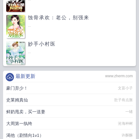
蚀骨承欢：老公，别强来
...
妙手小村医
...
最新更新
www.zherm.com
豪门弃少！
文盲小子
史莱姆真仙
肚子有点胀
鲜奶甩卖，买一送妻
一绪
大周第一纨绔
沧海种树
渴他（剧情向1v1）
许酥酥