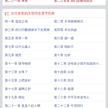
第二三一章 来者
第二三零章 我们是被动反击
末世的文弱书生无错版
古代末世的文弱书生123读书网
古代末世的文弱书生笔
趣阁无弹窗最新章节
古代末世的文弱书生无弹窗阅读
古代末世的文弱书生笔趣
阁
古代文弱书生图片
古代末世的文弱书生笔趣阁在线
古代末世的文弱书生陈词
古代末世的文弱书生
章节列表
烂调
古代末世的文弱书生起点中文网
古代末世的文弱书生TXT
古代的末世
古
第一章 遥远之地
第二章 开局困难模式
代末世的文弱书生笔趣阁免费阅读
古代末世的文弱书生无广告
古代末世的文弱
书生全本免费
古代末世的文弱书生笔趣阁无错版
古代末世的文弱书生笔趣阁
第三章 村口打醮感谢冰下史莱姆的
第四章 术法高超
5200
古代末世的文弱书生无弹窗
古代末世的文弱书生在线阅读免费
古代末世
白银萌
的文弱书生有多少个女主
第五章 再养一养
古代末世文弱书生免费阅读
第六章 撬一撬
古代末世的文弱书生原
著
古代末世的文弱书生 起点
古代末世的文弱书生陈词懒调
古代末世的文弱书
第七章 以什么服人
第八章 组队不
生在线
古言末世文
古代末世的文弱书生笔趣阁手机版
古代末世的文弱书生免费
阅读
古代末世的文弱书生无错
古代末世的文弱书生免费
古代末世的文弱书生全
第九章 烧荒
第十章 出村
文
古代末世的文弱书生完结免费
末世文书单
古代末世推荐
末世ru文行
古代末
第十一章 搜寻物资
第十二章 还有多少我不知道的小才
世文有哪些
古代末世的文弱书生TXT免费
末世文人
古代末世的文弱书生无弹窗
免费
古代末世的文弱书生笔趣阁最新章节TXT
古代末世的文弱书生百度
古代末
艺
第十三章 太隼了
第十四章 出发
世的文弱书生类似文
古代末世的文弱书生篱笆好文学
古代末世的文弱书生最新
第十五章 上吧道长
第十六章 田庄
章节免费
古代末世的文弱书生全本免费阅读
古代末世的文弱书生精校版免费
古
代末世的文弱书生第三中文网
古代末世的文弱书生全文在线
第十七章 漏网之驴
第十八章 炼酒
第十九章 驿站
第二十章 平平无奇读书人
第二十一章 真是个好人啊
第二十二章 可否同行