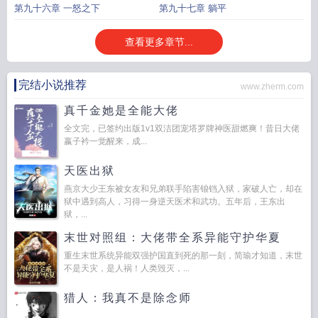
第九十六章 一怒之下
第九十七章 躺平
查看更多章节...
完结小说推荐
www.zherm.com
真千金她是全能大佬
全文完，已签约出版1v1双洁团宠塔罗牌神医甜燃爽！昔日大佬
嬴子衿一觉醒来，成...
天医出狱
燕京大少王东被女友和兄弟联手陷害锒铛入狱，家破人亡，却在
狱中遇到高人，习得一身逆天医术和武功。五年后，王东出
狱，...
末世对照组：大佬带全系异能守护华夏
重生末世系统异能双强护国直到死的那一刻，简瑜才知道，末世
不是天灾，是人祸！人类毁灭，...
猎人：我真不是除念师
...