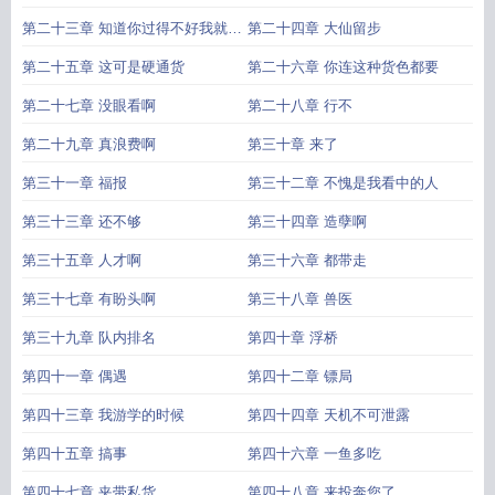
第二十三章 知道你过得不好我就安
第二十四章 大仙留步
心了
第二十五章 这可是硬通货
第二十六章 你连这种货色都要
第二十七章 没眼看啊
第二十八章 行不
第二十九章 真浪费啊
第三十章 来了
第三十一章 福报
第三十二章 不愧是我看中的人
第三十三章 还不够
第三十四章 造孽啊
第三十五章 人才啊
第三十六章 都带走
第三十七章 有盼头啊
第三十八章 兽医
第三十九章 队内排名
第四十章 浮桥
第四十一章 偶遇
第四十二章 镖局
第四十三章 我游学的时候
第四十四章 天机不可泄露
第四十五章 搞事
第四十六章 一鱼多吃
第四十七章 夹带私货
第四十八章 来投奔您了