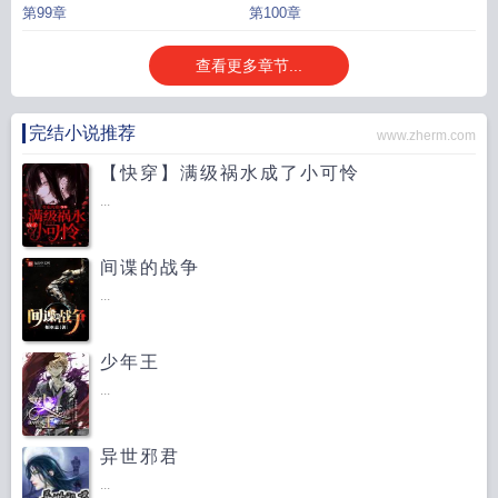
第99章
第100章
查看更多章节...
完结小说推荐
www.zherm.com
【快穿】满级祸水成了小可怜
...
间谍的战争
...
少年王
...
异世邪君
...