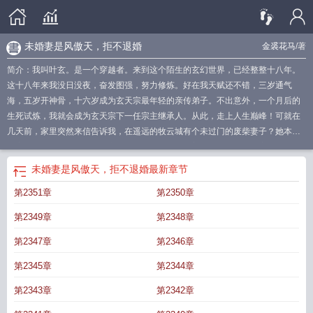
未婚妻是风傲天，拒不退婚
金裘花马
/著
简介：我叫叶玄。是一个穿越者。来到这个陌生的玄幻世界，已经整整十八年。
这十八年来我没日没夜，奋发图强，努力修炼。好在我天赋还不错，三岁通气
海，五岁开神骨，十六岁成为玄天宗最年轻的亲传弟子。不出意外，一个月后的
生死试炼，我就会成为玄天宗下一任宗主继承人。从此，走上人生巅峰！可就在
几天前，家里突然来信告诉我，在遥远的牧云城有个未过门的废柴妻子？她本是
小家族的天骄，却在某一天突然修为全失，手里戴着一只神秘戒指，家族觉得她
配不上我，要我立即上门解除婚约？什么意思？努力了十八年，你现在告诉我是
未婚妻是风傲天，拒不退婚
最新章节
反派？
拒不退婚金裘花马
拒不离婚
拒不退婚
未婚妻是风傲天
未婚妻是风傲天
第2351章
第2350章
拒绝退婚
未婚妻是风傲天拒不退婚结局
未婚妻是风傲天拒不退婚
拒不退婚(金
裘花马)
未婚妻是风傲天拒不退婚主角叶玄澹台明月
拒不退婚最新章节免费阅
第2349章
第2348章
读
未婚妻是风傲天的
拒不退婚阅读叶玄
未婚妻是风傲天拒不退婚的
未婚妻是
凤傲天拒不退婚的
未婚妻风傲天TXT免费
拒不退婚在哪看
未婚妻是凤傲天拒不
第2347章
第2346章
退婚
未婚妻是风傲天拒不退婚TXT
第2345章
第2344章
第2343章
第2342章