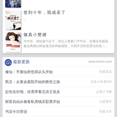
签到十年，我成圣了
...
修真小赘婿
半年前，我机缘巧合下，得以入赘豪门半年后，却遭岳母威逼，
被迫离婚以鲜血激活的神秘戒指，为我开启快意恩仇的第二...
最新更新
www.zherm.com
修仙：手握仙府也得从头开始
苷果茶茶
凯文：从黄金庭院开始的救世之旅
无名小作者595
赶你去封地，你竟带着北凉王造反
山里小飞猪
财富自由从偷爸私房钱买彩票开始
七星青年
书店今日营业
问君几许