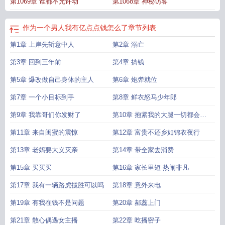
第1069章 谁都不允许动
第1068章 神秘访客
作为一个男人我有亿点点钱怎么了
章节列表
第1章 上岸先斩意中人
第2章 溺亡
第3章 回到三年前
第4章 搞钱
第5章 爆改做自己身体的主人
第6章 炮弹就位
第7章 一个小目标到手
第8章 鲜衣怒马少年郎
第9章 我靠哥们你发财了
第10章 抱紧我的大腿一切都会有
的
第11章 来自闺蜜的震惊
第12章 富贵不还乡如锦衣夜行
第13章 老妈要大义灭亲
第14章 带全家去消费
第15章 买买买
第16章 家长里短 热闹非凡
第17章 我有一辆路虎揽胜可以吗
第18章 意外来电
第19章 有我在钱不是问题
第20章 郝蕊上门
第21章 散心偶遇女主播
第22章 吃播密子