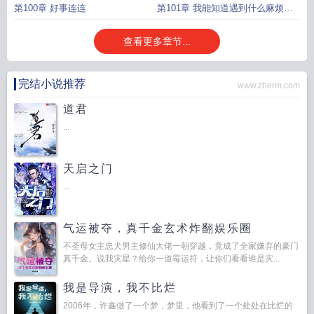
第100章 好事连连
第101章 我能知道遇到什么麻烦了
吗
查看更多章节...
完结小说推荐
www.zherm.com
道君
...
天启之门
...
气运被夺，真千金玄术炸翻娱乐圈
不圣母女主忠犬男主修仙大佬一朝穿越，竟成了全家嫌弃的豪门
真千金。说我灾星？给你一道霉运符，让你们看看谁是灾...
我是导演，我不比烂
2006年，许鑫做了一个梦，梦里，他看到了一个处处在比烂的