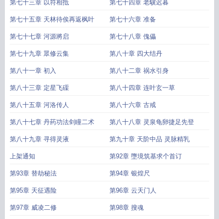
第七十三章 以符相抵
第七十四章 老驥迟暮
第七十五章 天林待俟再返枫叶
第七十六章 准备
第七十七章 河源將启
第七十八章 傀儡
第七十九章 眾修云集
第八十章 四大结丹
第八十一章 初入
第八十二章 祸水引身
第八十三章 定星飞磲
第八十四章 连叶玄一草
第八十五章 河洛传人
第八十六章 古戒
第八十七章 丹药功法剑瞳二术
第八十八章 灵泉龟卵捷足先登
第八十九章 寻得灵液
第九十章 天阶中品 灵脉精乳
上架通知
第92章 墮境筑基求个首订
第93章 替劫秘法
第94章 银煌尺
第95章 天征遇险
第96章 云天门人
第97章 威凌二修
第98章 搜魂