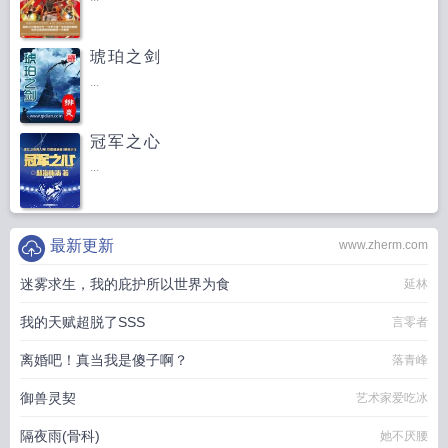
琥珀之剑
...
冠军之心
...
最新更新
www.zherm.com
迷雾求生，我的庇护所以世界为食
延林
我的天赋超脱了SSS
言零者
离婚吧！真当我是傻子啊？
落青峰
御兽灵契
艺术家爱吃冰
隔夜雨(骨科)
她不厌腰