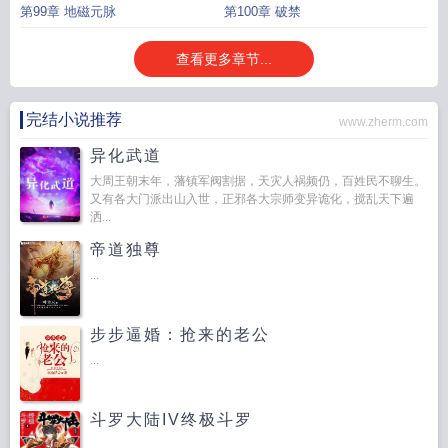
第99章 地磁元脉
第100章 破禁
查看更多章节...
完结小说推荐
www.zherm.com
异化武道
大周王朝末年，藩镇军阀割据，天灾人祸频仍，百姓民不聊生。
又有各大门派出山入世，正邪各大宗师变异诡化，搅乱天下遍
洒...
帝道独尊
...
步步逼婚：抢来的老公
...
斗罗大陆IV终极斗罗
...