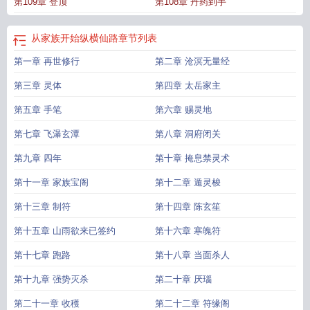
第109章 登顶
第108章 丹药到手
从家族开始纵横仙路
章节列表
第一章 再世修行
第二章 沧溟无量经
第三章 灵体
第四章 太岳家主
第五章 手笔
第六章 赐灵地
第七章 飞瀑玄潭
第八章 洞府闭关
第九章 四年
第十章 掩息禁灵术
第十一章 家族宝阁
第十二章 遁灵梭
第十三章 制符
第十四章 陈玄笙
第十五章 山雨欲来已签约
第十六章 寒魄符
第十七章 跑路
第十八章 当面杀人
第十九章 强势灭杀
第二十章 厌瑙
第二十一章 收穫
第二十二章 符缘阁