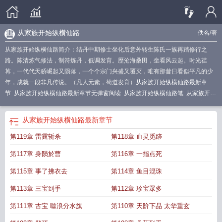
从家族开始纵横仙路
佚名
/著
从家族开始纵横仙路简介：结丹中期修士坐化后意外转生陈氏一族再踏修行之
路。陈清炼气修法，制符炼丹，低调发育。歷沧海桑田，坐看风云起。时光荏
苒，一代代天骄崛起又陨落，一个个宗门兴盛又覆灭，唯有那昔日看似平凡的少
年，成就一段非凡传说。（凡人元素，苟道发育）
从家族开始纵横仙路最新章
节
从家族开始纵横仙路最新章节无弹窗阅读
从家族开始纵横仙路笔
从家族开始
纵横仙路TXT百度
从家族开始纵横仙路 居岸
从家族开始纵横仙路免费
从家族开
始纵横仙路百度
从家族开始纵横仙路最新章节更新时间表
从家族开始纵横仙路
从家族开始纵横仙路
最新章节
笔趣阁
从家族开始纵横仙路免费阅读
从家族开始纵横仙路全文阅读
第119章 雷霆斩杀
第118章 血灵觅跡
第117章 身陨於曹
第116章 一指点死
第115章 事了拂衣去
第114章 鱼目混珠
第113章 三宝到手
第112章 珍宝眾多
第111章 古宝 噬浪分水旗
第110章 天阶下品 太华重玄