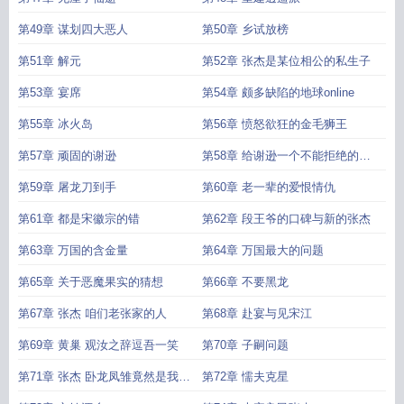
第49章 谋划四大恶人
第50章 乡试放榜
第51章 解元
第52章 张杰是某位相公的私生子
第53章 宴席
第54章 颇多缺陷的地球online
第55章 冰火岛
第56章 愤怒欲狂的金毛狮王
第57章 顽固的谢逊
第58章 给谢逊一个不能拒绝的条
件
第59章 屠龙刀到手
第60章 老一辈的爱恨情仇
第61章 都是宋徽宗的错
第62章 段王爷的口碑与新的张杰
第63章 万国的含金量
第64章 万国最大的问题
第65章 关于恶魔果实的猜想
第66章 不要黑龙
第67章 张杰 咱们老张家的人
第68章 赴宴与见宋江
第69章 黄巢 观汝之辞逗吾一笑
第70章 子嗣问题
第71章 张杰 卧龙凤雏竟然是我自
第72章 懦夫克星