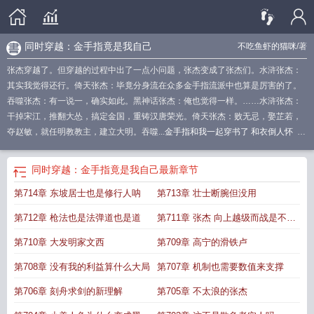
同时穿越：金手指竟是我自己
不吃鱼虾的猫咪
/著
张杰穿越了。但穿越的过程中出了一点小问题，张杰变成了张杰们。水浒张杰：
其实我觉得还行。倚天张杰：毕竟分身流在众多金手指流派中也算是厉害的了。
吞噬张杰：有一说一，确实如此。黑神话张杰：俺也觉得一样。……水浒张杰：
干掉宋江，推翻大怂，搞定金国，重铸汉唐荣光。倚天张杰：败无忌，娶芷若，
夺赵敏，就任明教教主，建立大明。吞噬...
金手指和我一起穿书了 和衣倒人怀
穿
越金手指是什么意思
金手指跟我一起穿书了格格
金手指和我一起穿书了21
同时穿越：金手指竟是我自己
最新章节
第714章 东坡居士也是修行人呐
第713章 壮士断腕但没用
第712章 枪法也是法弹道也是道
第711章 张杰 向上越级而战是不可
能越级而战的
第710章 大发明家文西
第709章 高宁的滑铁卢
第708章 没有我的利益算什么大局
第707章 机制也需要数值来支撑
第706章 刻舟求剑的新理解
第705章 不太浪的张杰