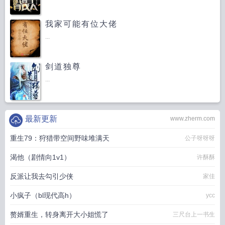
我家可能有位大佬
...
剑道独尊
...
最新更新
www.zherm.com
重生79：狩猎带空间野味堆满天
公子呀呀呀
渴他（剧情向1v1）
许酥酥
反派让我去勾引少侠
家佳
小疯子（bl现代高h）
ycc
赘婿重生，转身离开大小姐慌了
三尺台上一书生