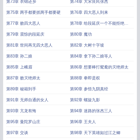
己
第73章 衣锦还乡
第74章 大宋良民张杰
第75章 两手都要抓两手都要硬
第76章 四大恶人到来
第77章 败四大恶人
第78章 给段延庆一个不能拒绝的
条件
第79章 震惊的段延庆
第80章 魔功
第81章 世间再无四大恶人
第82章 大树十字坡
第83章 孙二娘
第84章 拿下孙二娘等人
第85章 上峨眉
第86章 想要棒打鸳鸯的灭绝师太
第87章 败灭绝师太
第88章 拳即是权
第89章 秘籍到手
第90章 参悟九阴真经
第91章 无师自通的女人
第92章 螺旋九影
第93章 亢龙有悔
第94章 迷路的张杰三人
第95章 曼陀罗山庄
第96章 王夫人
第97章 交谈
第98章 天下英雄如过江之鲫