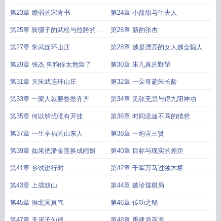
演者是丁海峰
第23章 脆弱的宋青书
第24章 小甜甜与牛夫人
第25章 骑骡子的武松与拉胯的大
第26章 新的张杰
怂
第27章 朱武连环山庄
第28章 越是漂亮的女人越会骗人
第29章 张杰 狗狗你太危险了
第30章 朱九真的野望
第31章 灭朱武连环山庄
第32章 一朵奇葩朱长龄
第33章 一家人就要整整齐齐
第34章 见张无忌与得九阳神功
第35章 何以解忧唯有开挂
第36章 时间流速不同的猜想
第37章 一生享福的山东人
第38章 一炮害三贤
第39章 如果把潘金莲换成雨姐
第40章 目标与现实的差距
第41章 乡试进行时
第42章 千军万马过独木桥
第43章 上擂鼓山
第44章 破珍珑棋局
第45章 得北冥真气
第46章 传功之秘
第47章 无崖子仙逝
第48章 重建逍遥派