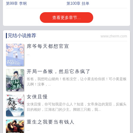
第99章 李纲
第100章 挂单
查看更多章节...
完结小说推荐
www.zherm.com
席爷每天都想官宣
...
开局一条猴，然后它杀疯了
爸爸，我想吃山猪肉！爸爸没空，让小黄去给你抓！可小黄是猴
儿啊！没事，...
女侠且慢
女侠且慢，你可知我是什么人？知道，女帝身边的宠臣，反贼头
目的相好，江湖名门的少主。脚踏三只船，我...
重生之我要当有钱人
...