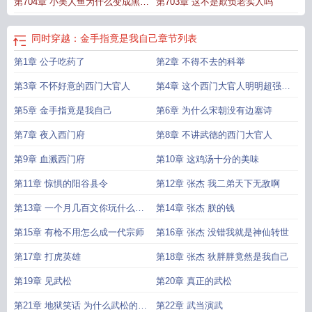
第704章 小美人鱼为什么变成黑美
第703章 这不是欺负老实人吗
人鱼
同时穿越：金手指竟是我自己
章节列表
第1章 公子吃药了
第2章 不得不去的科举
第3章 不怀好意的西门大官人
第4章 这个西门大官人明明超强却
过分谨慎
第5章 金手指竟是我自己
第6章 为什么宋朝没有边塞诗
第7章 夜入西门府
第8章 不讲武德的西门大官人
第9章 血溅西门府
第10章 这鸡汤十分的美味
第11章 惊惧的阳谷县令
第12章 张杰 我二弟天下无敌啊
第13章 一个月几百文你玩什么命
第14章 张杰 朕的钱
啊
第15章 有枪不用怎么成一代宗师
第16章 张杰 没错我就是神仙转世
第17章 打虎英雄
第18章 张杰 狄胖胖竟然是我自己
第19章 见武松
第20章 真正的武松
第21章 地狱笑话 为什么武松的扮
第22章 武当演武