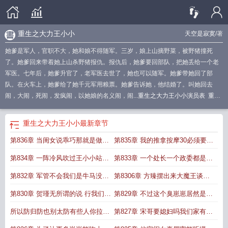
重生之大力王小小
天空是寂寞
/著
她爹是军人，官职不大，她和娘不得随军。三岁，娘上山摘野菜，被野猪撞死
了。她爹回来带着她上山杀野猪报仇。报仇后，她爹要回部队，把她丢给一个老
军医。七年后，她爹升官了，老军医去世了，她也可以随军。她爹带她回了部
队。在火车上，她爹给了她千元军用粮票。她爹告诉她，他结婚了。叫她回去
闹，大闹，死闹，发疯闹，以她娘的名义闹，闹...
重生之大力王小小演员表
重生
之大力王小小TXT奇书网
重生之大力王小小全集
大力王
重生大力王小小免费阅
读
重生之大力王小小观看
重生之大力王小小全文阅读
重生之大力王小小短
重生之大力王小小
最新章节
剧
重生之大力王小小短剧在线观看
重生之大力王小小短剧免费观看
重生之大力
第836章 当闺女说乖巧那就是做完
第835章 我的推拿按摩30必须要值
王小小动漫
重生之大力王妃
重生之大力王小小免费阅读
重生之大力王小小短剧
热播
重生之大力王小小作者天空是寂寞
重生之大力王小小txt
重生之大力王小小
坏事或者正在做坏事的路上
一架直升机
第834章 一阵冷风吹过王小小站了
第833章 一个处长一个政委都是少
在线短剧
起来去找小瑾玩
将双少将坐镇天王老子组合
第832章 军管不会我们是牛马没有
第8306章 方臻摆出来大魔王谈生
我们任何一个都寸步难行
意前的预备姿势
第830章 贺瑾无所谓的说 行我们给
第829章 不过这个臭崽崽居然是在
你哥做三轮车吧
给他下指示把老子当成下属了
所以防归防也别太防有些人你拉她
第827章 宋哥要媳妇吗我们家有很
一把她记你一辈子
多适婚年龄的姐姐