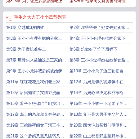
第826章 为了让更多崽崽能吃上比
第825章 他家闺女真厉害能听懂还
这个更好的不会再挨饿肚子
用最简单点方法教会旭旭
重生之大力王小小
章节列表
第1章 穿越成3岁的娃
第2章 叔爷爷去了她要去她爹家讨
生活
第3章 王小小有理有据的分家上
第4章 王小小有理有据的分家下
第5章 为了做炕准备上
第6章 炕做好了坑了后妈下
第7章 用骨头来熬油这是王家的秘
第8章 王小小觉得她被她爹套路了
密
她爹拿她刷老婆好感
第9章 王小小觉得吧后妈被她爹吃
第10章 王小小为了边三轮把自己
得死死的太没有了
卖了当保姆
第11章 红红花花是我们老王家的
第12章 后妈是爹的婆娘爹不在家
人后妈暴打亲姐
她只好帮爹守住婆娘不被欺负
第13章 后妈知道了实情乔漫丽你
第14章 后妈心里决定和乔家断了
的命是老王家的你敢死死看
读读读你大爷
第15章 爹舍不得你吃苦咱按部就
第16章 王小小收一下老弟了冬天
班读完书读完正好工作
的柴火砖有了着落
第17章 岛上的亲叔叔又寄包裹来
第18章 爹不是大男子主义的人又
了大院人嫉妒拆vs不拆
被她爹坑了爹又对她用心眼
第19章 王德胜帮闺女干活王小小
第20章 因为许叔帮我们明明和许
请小弟吃饭
强相处都是互利互惠的事情
第21章 这个后妈又蠢又懦弱又娇
第22章 山上都是野韭菜野辣椒野