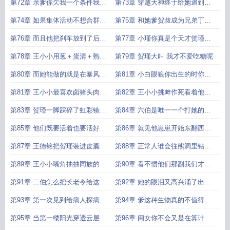
有说啥不要票她都喜欢
还给他他晚上就会回去家
第72章 亲爹你欠我一个条件我想
第73章 穿越大神终于给她遇到人
到了再找你
参了吗
第74章 如果集体活动不想合群就
第75章 和她爹贺叔成为兄弟丁叔
要找到合适的借口避免被说
不放过任何一个能利用的机会
第76章 而且他把刹车放到了后座
第77章 小瑾你真是个天才贺瑾抱
上这样姐姐必须带他去
着奶糖和肉美滋滋地往家跑
第78章 王小小用葱＋蛋清＋熟石
第79章 贺瑾大叫 我才不爱吃糖呢
灰＋明矾＋松枝水代替玻璃的防风
第80章 而她能做的就是在暴风雨
第81章 小白眼狼你出生的时你爹
板
前为贺瑾抢下一叶知识的绿洲
可是说过了你也是我的闺女
第81章 王小小最喜欢卤猪头肉卤
第82章 王小小挑衅作死看着他不
汁可以煮面条煮蔬菜超级好吃
把物资还给她她不教
第83章 贺瑾一脚踩碎了虹彩镜片
第84章 六伯是唯一一个打她的人
瞬间让整个仓库瞬间死寂
再一想六伯又不在怕个毛线
第85章 他们既要活着也要活好生
第86章 就见他崽崽开始东翻西翻
活要有点仪式感
把他藏的烟酒全部抱走了
第87章 王德铭把贺瑾装进皮囊带
第88章 正常人谁会往熊洞里钻父
好你弟他比军犬好使
亲不是正常人最擅长利用环境
第89章 王小小嘴角抽抽同族的人
第90章 看不惯他们那副我们才是
虽然他们族离开了两百多年
正统的嘴脸我们才是正统
第91章 二伯怎么把长老令给这大
第92章 她的眼泪又高兴涌了出来
魔王了她再也不是二伯的乖崽崽
她要把庇护所的药全部给拿到手
第93章 第一次见到给病人探病带
第94章 爹这种生物真的不值得我
的东西是政治书和军事管理书
们可怜
第95章 当第一缕阳光穿透云层时
第96章 闺女你不会又是在算计你