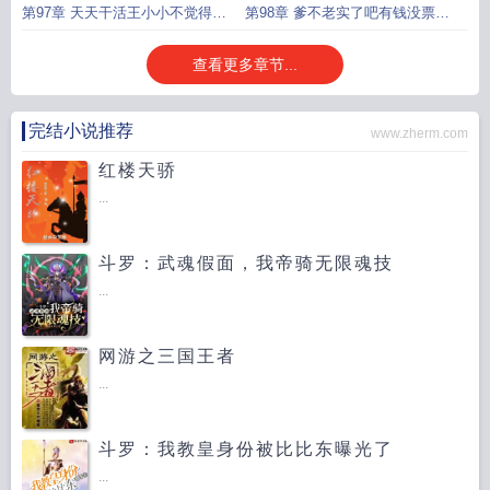
王小小仿佛听见树梢传来咔嚓声
老爹该不会想让老子帮你写吧
第97章 天天干活王小小不觉得累
第98章 爹不老实了吧有钱没票你
禁足几天天她受不了
能活少废话把票拿出来
查看更多章节...
完结小说推荐
www.zherm.com
红楼天骄
...
斗罗：武魂假面，我帝骑无限魂技
...
网游之三国王者
...
斗罗：我教皇身份被比比东曝光了
...