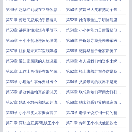
尤其是你小瑾每十天五颗
第49章 赵华红到现在立刻休息三
第50章 贺建民大笑着把两个孩子
天后再练这是命令
扛在肩上回到家中血染军装前襟
第51章 贺建民忍疼抬手摸着儿子
第52章 她有带鱼过了明路院里煎
的脑袋呲牙 你这个爹有几个
带鱼保证可以掩盖所有的味道
第53章 讲原则懂规矩有手段不吃
第54章 小小你能力毋庸置疑但你
亏
需从全能管理者转向团队领导者
第55章 王小小贺瑾违反纪律罚扫
第56章 告诉领导我是未来军医残
猪圈一个月
障器械的老大
第57章 姐你是未来军医残障器械
第58章 记得晒被子老家新腌了咸
的老大你不能有一点点污点
鱼等他回来吃随军证收好
第59章 通知家属院的人就说霜冻
第60章 有人说我们物资多来绑架
提前必须今天收菜
我们我们就卖惨
第61章 工作上再强势在娘的面前
第62章 枪上绑着红布条这是我军
还不是工作猛虎变家猫
不公开庆祝但允许象征性标记
第63章 小瑾这件事你要跳出个人
第64章 父爱最高的境界不是宠爱
恩怨从战备角度看待问题
不是情感独占而是他的衣钵
第65章 爹这种生物真的很讨厌亲
第66章 联想到她们帮闺女打扫猪
爹喊着要吃的爹拿腿伤威胁他
圈闺女抢猪饲他低头偷笑
第67章 她爹不敢来和她谈判请了
第68章 她太熟悉她爹的藏东西习
他搭档来她能说的过
惯了把烟酒钱全搜刮了出来
第69章 小小熊皮大衣爹食言了麻
第70章 老爷子说打到一切的精神
烦你还给我
叔爷爷说一种永不言败的精神
第71章 两块血豆腐2毛钱王小小没
第71章 你和王小小找他把铁盒子