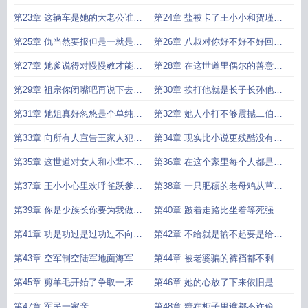
气她本能挡在他们前面
茄子野黄瓜野西红柿
第23章 这辆车是她的大老公谁来
第24章 盐被卡了王小小和贺瑾像
借都不行亲爹来都不借
两尊门神似的堵在供销社门口
第25章 仇当然要报但是一就是一
第26章 八叔对你好不好不好回族
二就是二你爹我是一个兵
里喊二伯来打你爹弄死他
第27章 她爹说得对慢慢教才能让
第28章 在这世道里偶尔的善意才
这份义务帮忙的价值最大化
是活下去的真正底气
第29章 祖宗你闭嘴吧再说下去你
第30章 挨打他就是长子长孙他就
男人也要去跪墙壁了
是杀鸡儆猴的那只鸡命苦
第31章 她姐真好忽悠是个单纯热
第32章 她人小打不够震撼二伯族
血的小蠢货不会恋爱脑吧
长大人打才震撼
第33章 向所有人宣告王家人犯错
第34章 现实比小说更残酷没有开
王家自己先打绝不包庇
挂复仇只有漫长的蛰伏
第35章 这世道对女人和小辈不宽
第36章 在这个家里每个人都是棋
容没有必要惹上一身骚明白吗
子每个人也都是下棋的人
第37章 王小小心里欢呼雀跃爹是
第38章 一只肥硕的老母鸡从草丛
家里最能吃得出任务省口粮
里窜出来直接撞进了车轮底下
第39章 你是少族长你要为我做主
第40章 跛着走路比坐着等死强
五哥骗我小小你要为我做主
第41章 功是功过是过功过不向抵
第42章 不给就是输不起要是给了
这一点绝对不许变
就是认栽只能憋屈地给
第43章 空军制空陆军地面海军守
第44章 被老婆骗的裤裆都不剩结
海疆火箭军镇住场子
婚后八年当和尚的十九叔
第45章 剪羊毛开始了争取一床羊
第46章 她的心放了下来依旧是
毛被
1200元金额不变意味着人安全
第47章 军民一家亲
第48章 糖在柜子里谁都不许偷拿