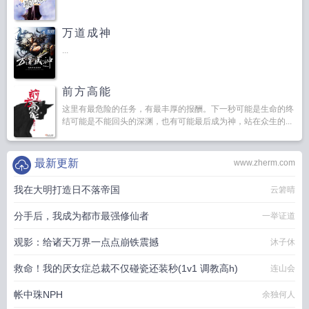
万道成神
...
前方高能
这里有最危险的任务，有最丰厚的报酬。下一秒可能是生命的终
结可能是不能回头的深渊，也有可能最后成为神，站在众生的...
最新更新
www.zherm.com
我在大明打造日不落帝国
云箬晴
分手后，我成为都市最强修仙者
一举证道
观影：给诸天万界一点点崩铁震撼
沐子休
救命！我的厌女症总裁不仅碰瓷还装秒(1v1 调教高h)
连山会
帐中珠NPH
余独何人