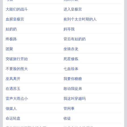
大能们的战斗
进入皇极宫
血腥皇极宫
捡到个太古时期的人
姑奶奶
妈等我
终极路
背后有姑奶奶
团聚
坐骑赤龙
突破旅行开始
死星修炼
不要脸的熊大
七血练体
巫凤离开
我要你糖糖
在遇苏玉
敢动我徒弟
雷声大雨点小
我这叫穿越吗
做媒人
管闲事
命运轮盘
收徒