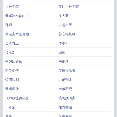
古神学院
前往古神学院
天赋路七位山主
没人要
拜师
古老出手
突破宙帝墓开启
善心得机缘
击杀青玉
传承1
传承2
回家
爸妈回娘家
法则殿
四位师傅
突破操纵者
运用法则
古老到来
遭遇埋伏
大难不死
代师收徒得机缘
接阿姨回家
一年后
龙骨突破
考验
兄弟齐聚