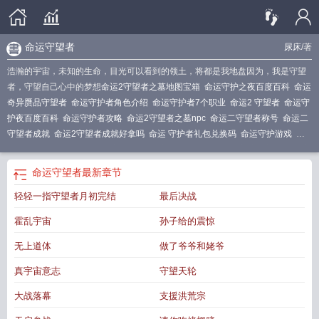
命运守望者
尿床
/著
浩瀚的宇宙，未知的生命，目光可以看到的领土，将都是我地盘因为，我是守望
者，守望自己心中的梦想
命运2守望者之墓地图宝箱
命运守护之夜百度百科
命运
奇异赝品守望者
命运守护者角色介绍
命运守护者7个职业
命运2 守望者
命运守
护夜百度百科
命运守护者攻略
命运2守望者之墓npc
命运二守望者称号
命运二
守望者成就
命运2守望者成就好拿吗
命运 守护者礼包兑换码
命运守护游戏
命
运守望者游戏
命运2守望者之墓
命运守护者激活兑换码
命运守护者官网
命运守
护者官方网站
命运守护者官方
命运守护者抖音
命运守护者 百度百科
命运守护
命运守望者
最新章节
者人物图片
最终幻想7命运守望者
命运守护者有中文吗
命运守护者游戏
命运守
轻轻一指守望者月初完结
最后决战
护者手游兑换码
命运2守望者之墓宝箱
命运守护者的诞生
命运守护者
命运守护
者游戏好玩吗
命运的守护者
命运守护者兑换码
命运守誓者
命运守护者官网版
霍乱宇宙
孙子给的震惊
安卓版
命运2守望者尖塔
命运守望者游戏视频
命运守望者菲拉
命运2守望者
命
运守护
命运守护者steam
命运守护夜百科
命运2守望者称号秘密成就
命运守
无上道体
做了爷爷和姥爷
卫
命运守护者礼包码
命运守护者手游最新版
命运守护者礼包码在哪里
命运守
真宇宙意志
守望天轮
护者哪个职业厉害
命运守护者正版
命运守护者礼包兑换码
命运2守望者之墓在
哪
命运守护者兑换码怎么样使用
命运守护者手游
命运守望者ff7
命运守望者 尿
大战落幕
支援洪荒宗
床
命运守护者手游官网
守护者 命运2
命运守护者激活码是多少
命运守护者兑