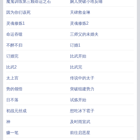
魔鬼训练第三颗命运之石
婉儿突破小塔反哺
因为你们该死
天碑救金琳
灵魂修炼1
灵魂修炼2
命运吞噬
三师父的未婚夫
不醉不归
订婚1
订婚完
比武开始
比武2
比武完
太上宫
传说中的太子
势的领悟
突破组建势力
日不落
试炼开始
初战元丝成
想吃冰下雹子
神
及时雨宣武
赚一笔
前往启恶星