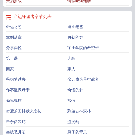
天启参战
请你吃烤翅膀
换码在哪里输入
命运守护者手游官网客服
命运守望者
章节列表
命运之初
逗比老爸
拿到勋章
月初的她
分享喜悦
宇王学院的希望班
第一课
训练
回家
家人
爸妈的过去
蛮儿成为星空战者
你不配做母亲
奇怪的梦
修炼战技
放假
命运的安排裁决之杖
到达古神森林
击杀伪装蛇
盗灵药
突破吧月初
胖子的背景