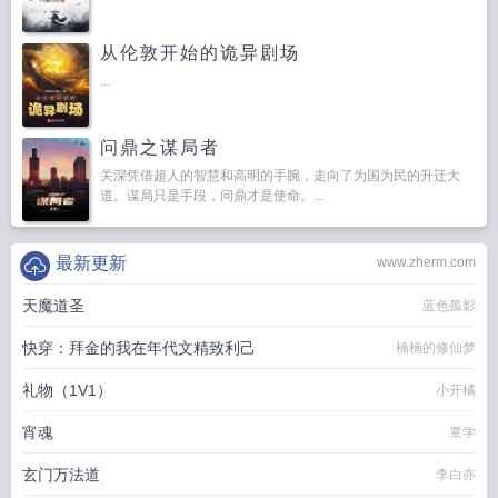
从伦敦开始的诡异剧场
...
问鼎之谋局者
关深凭借超人的智慧和高明的手腕，走向了为国为民的升迁大
道。谋局只是手段，问鼎才是使命。...
最新更新
www.zherm.com
天魔道圣
蓝色孤影
快穿：拜金的我在年代文精致利己
楠楠的修仙梦
礼物（1V1）
小开橘
宵魂
覃学
玄门万法道
李白亦