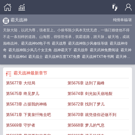
霸天战神
纯情幸福
/著
天脉大陆，以武为尊，强者至上。小侯爷陈少风本无忧无虑，一场订婚使他不得
不走一条别样的道路。山海图，得惊世传承，筑霸道路，踏天脉，破天地，成就
巅峰战神。
霸天战神txt电子书
霸天战尊
霸天战神陈少风修练等级
霸天战神传
奇
霸天战神陈少风几个女主角
战神霸天下
霸天战帝
霸天武神免费阅读
霸天神
尊
霸天战神txt
霸天战士
霸天战神百度TXT免费
霸天战神TXT奇书网
霸天神
王
霸天战神百度
霸天战神TXT电子书
霸天神凰决
霸天战神境界划分
霸天战皇
百科
霸天战神百科
霸天战神陈少风女主是谁
霸天战神等级
霸天战神陈少风女
霸天战神
最新章节
主有几个
霸天战神几个老婆
霸天战神主要人物介绍
霸天战神在线阅读
霸天战
第5677章 大结局
第5676章 达到了巅峰
神修炼境界划分
霸天战神 纯情幸福百度百科
霸天神诀
霸天作品集
霸天战神
TXT键盘网
霸天战神全文免费阅读
霸天战神什么意思
霸天战神角主有多少老
第5675章 终见梦儿
第5674章 剑光如天崩地裂
婆
霸天战神免费阅读
霸天战神几个女主
霸天神凰决最新章节
霸天战神刑战
霸
天战皇
霸天战神TXT全文
霸天战神典
霸天战神陈少风境界划分
霸天战神等级
第5673章 占据我的神格
第5672章 找到了梦儿
境界划分
霸天战神全文阅读
霸天战神牧战天
霸天战神TXT
霸天战神完结版TXT
第5671章 下黄泉忏悔去吧
第5670章 就凭借你还做不到
精校
霸天战皇百度百科
霸天战神杨一
霸天神帝百科
霸天战神诀
霸天战神执
念
霸天战神百度百科
霸天战龙
霸天战神雷恩加尔
霸天战神男主几个老婆
霸天
第5669章 守护者
第5668章 梦儿的气息
战皇梵辰
霸天战神女主
霸天神王免费阅读
霸天战神笔趣阁
霸天战神陈少风百