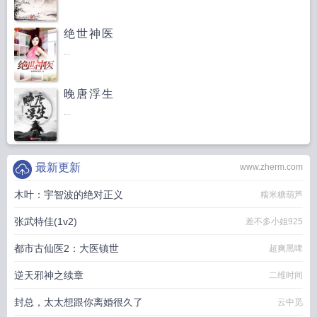
绝世神医
...
晚唐浮生
...
最新更新
www.zherm.com
木叶：宇智波的绝对正义
糯米糖葫芦
张武特佳(1v2)
差不多小姐925
都市古仙医2：大医镇世
超爽黑啤
逆天邪神之续章
二维时间
封总，太太想跟你离婚很久了
云中觅