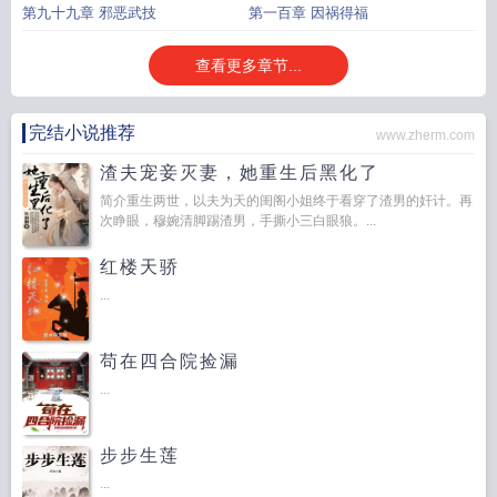
第九十九章 邪恶武技
第一百章 因祸得福
查看更多章节...
完结小说推荐
www.zherm.com
渣夫宠妾灭妻，她重生后黑化了
简介重生两世，以夫为天的闺阁小姐终于看穿了渣男的奸计。再
次睁眼，穆婉清脚踢渣男，手撕小三白眼狼。...
红楼天骄
...
苟在四合院捡漏
...
步步生莲
...