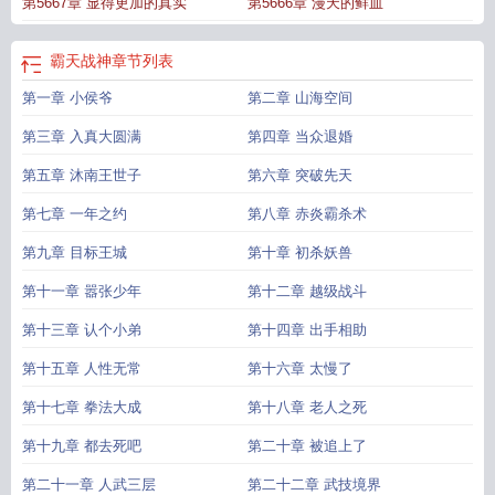
第5667章 显得更加的真实
第5666章 漫天的鲜血
度百科
霸天战神陈少风TXT
霸天战神TXT免费
霸天战神陈少风全文免费阅读
霸
天战神陈少风
霸天战神陈少风txt
霸天战神好看吗
霸天战神女主有几个
霸天战
皇全文免费阅读
霸天战神
章节列表
第一章 小侯爷
第二章 山海空间
第三章 入真大圆满
第四章 当众退婚
第五章 沐南王世子
第六章 突破先天
第七章 一年之约
第八章 赤炎霸杀术
第九章 目标王城
第十章 初杀妖兽
第十一章 嚣张少年
第十二章 越级战斗
第十三章 认个小弟
第十四章 出手相助
第十五章 人性无常
第十六章 太慢了
第十七章 拳法大成
第十八章 老人之死
第十九章 都去死吧
第二十章 被追上了
第二十一章 人武三层
第二十二章 武技境界