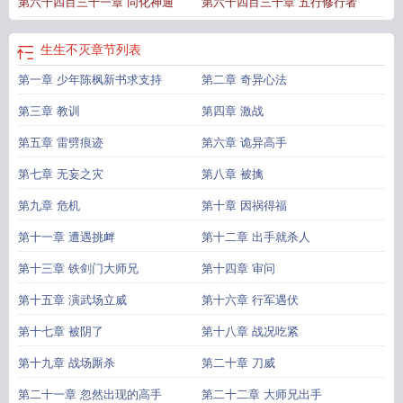
第六千四百三十一章 同化神通
第六千四百三十章 五行修行者
个老婆
生生不灭怎么样
生生不灭是什么意思
生生不灭百度百科
生生不灭境界
详细介绍
生生不灭女主角有几个
生生不灭免费阅读
生生不灭境界
生生不灭陈
枫几个老婆
生生不灭女主
生生不灭修炼等级划分
生生不灭狮子东
生生不灭的
生生不灭
章节列表
意思是什么
生生不灭陈枫百度百科
生生不灭陈枫女主角有几个
生生不灭最新章
第一章 少年陈枫新书求支持
第二章 奇异心法
节列表
生生不灭笔趣阁无弹窗
生生不灭陈枫白紫颜
生生不灭陈枫在线阅读
生
生不灭全文免费阅读
哪吒歌词生生不灭
生生不灭免费阅读全文
生生不灭十大境
第三章 教训
第四章 激战
界名称
生生不灭人物介绍
生生不灭百度百科女主
生生不灭陈枫身世
生生不灭
女主推倒的顺序是什么
第五章 雷劈痕迹
生生不灭 起点中文网
第六章 诡异高手
生生不灭免费全文阅读
生生不灭
全本TXT
生生不灭女主角是谁
生生不灭修为境界
生生不灭txt奇书网
生生不灭
第七章 无妄之灾
第八章 被擒
境界划分
生生不灭txt电子书
生生不灭 狮子东
生生不灭陈枫的分身
生生不灭歌
曲
生生不灭完整版TXT
生生不灭几个女主角叫啥
生生不灭免费阅读原文
生生
第九章 危机
第十章 因祸得福
不灭人物
生生不灭主角介绍
生生不灭txt
生生不灭正版
生生不灭等级
生生不灭
第十一章 遭遇挑衅
第十二章 出手就杀人
TXT
生生不灭5200
生生不灭下一句
生生不息 不灭
生生不灭全文免费阅读笔趣
阁
第十三章 铁剑门大师兄
第十四章 审问
第十五章 演武场立威
第十六章 行军遇伏
第十七章 被阴了
第十八章 战况吃紧
第十九章 战场厮杀
第二十章 刀威
第二十一章 忽然出现的高手
第二十二章 大师兄出手