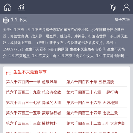
生生不灭
狮子东
/著
关于生生不灭：生生不灭是狮子东写的东方玄幻类小说....少年陈枫身怀绝世神
器，修盖世魔功。战人界、屠魔界、挑仙界、冲神界。打遍诸世界，杀出冲天血
路，成就无上至尊。（声明：新书发布，各位新老书友多多支持。群号：
158697732）
生生不灭看不下去了的原因
生生不灭主角有老婆吗
生生不灭简
介
生生不灭起点
生生不灭女主角
生生不灭主角几个女人
生生不灭是成语吗
生
生不灭百科
生生不灭TXT免费
生生不灭境界等级划分
生生不灭 百科
生生不灭
动漫在线观看
生生不灭等级划分
生生不灭全文免费无弹窗阅读
生生不灭白紫颜
生生不灭
最新章节
是女主吗?
生生不灭修炼境界划分
生生不灭的意思
生生不灭什么意思
生生不灭
第六千四百四十一章 超级风暴
第六千四百四十章 五行崩溃
陈枫全文免费阅读
生生不灭陈枫境界划分
生生不灭几个女主
生生不灭陈枫道侣
都有谁
生生不灭好看吗
生生不灭动漫
生生不灭免费阅读无弹幕
生生不灭笔趣
第六千四百三十九章 总会有变故
第六千四百三十八章 一起行动
阁
生生不灭修炼境界
生生不灭看我造自己的未来
生生不灭笔趣阁原版
生生不
灭 txt
生生不灭免费TXT
生生不灭顶点
生生不灭有几个女主
生生不灭 百度百
第六千四百三十七章 隐藏的大道
第六千四百三十六章 天虚地归
科
生生不灭人物简介
生生不灭介绍
生生不灭动漫免费观看
生生不灭主角有几
第六千四百三十五章 蒙蔽修行者
第六千四百三十四章 改变主意
个女人
生生不灭男主几个老婆
生生不灭陈枫最新章节
生生不灭写的怎么样
生
生不灭百度百科境界
生生不灭陈枫
生生不灭几个老婆
生生不灭无弹窗 笔趣阁
第六千四百三十三章 摧枯拉朽
第六千四百三十二章 五行大道内部
全本
生生不灭意思
生生不灭成语
生生不灭全本TXT百度
生生不灭陈枫主角几