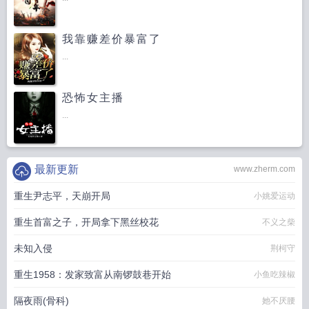
我靠赚差价暴富了
...
恐怖女主播
...
最新更新
www.zherm.com
重生尹志平，天崩开局
小姚爱运动
重生首富之子，开局拿下黑丝校花
不义之柴
未知入侵
荆柯守
重生1958：发家致富从南锣鼓巷开始
小鱼吃辣椒
隔夜雨(骨科)
她不厌腰