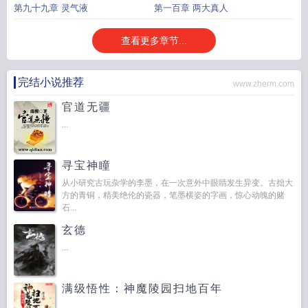
第九十九章 灵气液
第一百章 两大真人
查看更多章节...
完结小说推荐
www.zherm.com
官道无疆
...
寻宝神瞳
从小研究古玩杂学的李墨，在一次意外中眼睛发生异变。古拙大
方的青铜，精美绝伦的瓷器，笔墨横姿的字画，惊心动魄的赌
石...
玄德
...
满级悟性：神魔陵园扫地百年
...