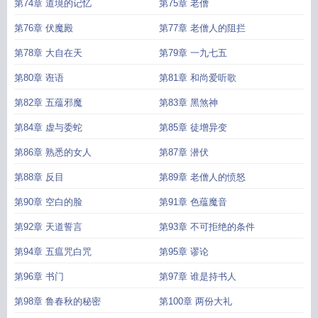
第74章 道境的记忆
第75章 老僧
第76章 伏魔殿
第77章 老僧人的阻拦
第78章 大自在天
第79章 一九七五
第80章 诳语
第81章 和尚爱听歌
第82章 五蕴邪魔
第83章 黑煞神
第84章 虚与委蛇
第85章 徒增异变
第86章 熟悉的女人
第87章 潜伏
第88章 反目
第89章 老僧人的愤怒
第90章 空白的脸
第91章 色蕴魔音
第92章 天道誓言
第93章 不可拒绝的条件
第94章 五瘟咒白咒
第95章 谬论
第96章 书门
第97章 谁是持书人
第98章 鲁春秋的秘密
第100章 两份大礼