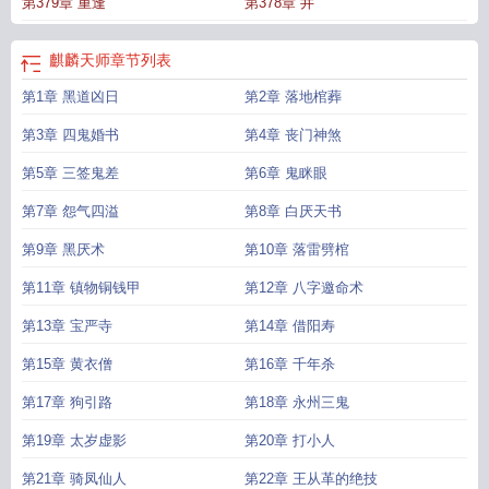
第379章 重逢
第378章 井
麒麟天师
章节列表
第1章 黑道凶日
第2章 落地棺葬
第3章 四鬼婚书
第4章 丧门神煞
第5章 三签鬼差
第6章 鬼眯眼
第7章 怨气四溢
第8章 白厌天书
第9章 黑厌术
第10章 落雷劈棺
第11章 镇物铜钱甲
第12章 八字邀命术
第13章 宝严寺
第14章 借阳寿
第15章 黄衣僧
第16章 千年杀
第17章 狗引路
第18章 永州三鬼
第19章 太岁虚影
第20章 打小人
第21章 骑凤仙人
第22章 王从革的绝技