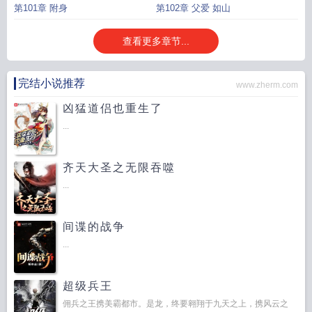
第101章 附身
第102章 父爱 如山
查看更多章节...
完结小说推荐
www.zherm.com
凶猛道侣也重生了
...
齐天大圣之无限吞噬
...
间谍的战争
...
超级兵王
佣兵之王携美霸都市。是龙，终要翱翔于九天之上，携风云之