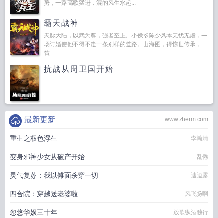
势，一路高歌猛进，混的风生水起...
霸天战神
天脉大陆，以武为尊，强者至上。小侯爷陈少风本无忧无虑，一
场订婚使他不得不走一条别样的道路。山海图，得惊世传承，
筑...
抗战从周卫国开始
...
最新更新
www.zherm.com
重生之权色浮生
李瀚清
变身邪神少女从破产开始
乱倦
灵气复苏：我以傩面杀穿一切
迪迪露
四合院：穿越送老婆啦
风飞扬啊
忽悠华娱三十年
放歌纵酒独行