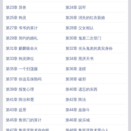
第23章 异兽
第24章 囚牢
第25章 狗灵
第26章 消失的红衣新娘
第27章 爷爷的算计
第28章 父女相认
第29章 简约的婚礼
第30章 鬼差二次登门
第31章 麒麟吸命火
第32章 光头鬼差的真实身份
第33章 狗灵牌位
第34章 黑厌天书
第35章 一个扫荡腿
第36章 龙瞎
第37章 你这瓜保熟吗
第38章 破邪
第39章 报复心理
第40章 遗忘的东西
第41章 阵法和聻
第42章 阵法
第43章 盆景
第44章 血脉斗
第45章 鲁班门的算计
第46章 娱乐城
第47章 鲁班厌胜术夺命棺
第48章 鲁班厌胜术黑小人