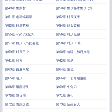
第49章 鲁家村
第50章 鲁班秘术鲁班七号
第51章 老鼠蝙蝠潮
第52章 时厌夜半
第53章 时厌荒鸡
第54章 鸡头装棺
第55章 和尚VS荒鸡
第56章 时厌凫徯
第57章 白厌天书的变化
第58章 时厌 平旦
第59章 时厌日中
第60章 瞌睡虫和日炎毒
第61章 线索
第62章 预感
第63章 白发马尾
第64章 道境
第65章 暗厌
第66章 一切开始混乱
第68章 混乱源头
第69章 牛角刀
第70章 避火图
第71章 蛊虫
第72章 善恶之道
第73章 陌生女人