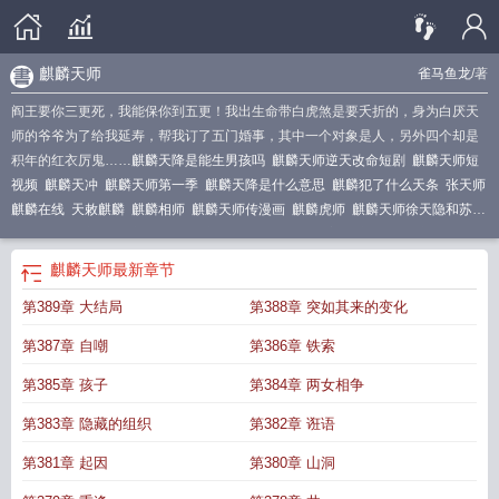
麒麟天师
雀马鱼龙
/著
阎王要你三更死，我能保你到五更！我出生命带白虎煞是要夭折的，身为白厌天
师的爷爷为了给我延寿，帮我订了五门婚事，其中一个对象是人，另外四个却是
积年的红衣厉鬼……
麒麟天降是能生男孩吗
麒麟天师逆天改命短剧
麒麟天师短
视频
麒麟天冲
麒麟天师第一季
麒麟天降是什么意思
麒麟犯了什么天条
张天师
麒麟在线
天敕麒麟
麒麟相师
麒麟天师传漫画
麒麟虎师
麒麟天师徐天隐和苏
乔
张天师麒麟志
麒麟张天师
麒麟天书上写的是什么字
麒麟天地
麒麟大师下山
后爆红了短剧
麒麟天师苏阳
天师 麒麟
张天师麒麟剧情
麒麟天师传苏阳短剧在
麒麟天师
最新章节
线观看
麒麟道人
麒麟天师 雀马鱼龙
麒麟天师传
张天师 麒麟
麒麟的天赋是什
第389章 大结局
第388章 突如其来的变化
么
麒麟有徒弟
麒麟天君
麒麟天书木雕图片
麒麟大师
麒麟祖师爷是谁
张天师
麒麟
麒麟大仙都有哪位
天教麒麟
麒师告诉
麒麟的师傅是谁
麒麟天子什么意
第387章 自嘲
第386章 铁索
思
麒麟天师下山
麒麟天师TXT
麒天麟战
麒麟开天
麒麟师是干什么的
麒麟天
师短视频在哪看
麒麟哪个师傅最厉害
张天师之麒麟在线
麒麟师傅
麒麟是哪位
第385章 孩子
第384章 两女相争
师傅的坐骑
麒麟天师传苏阳
麒麟法师中天法门
麒麟道士
麒麟天女
玄帝天师第
第383章 隐藏的组织
第382章 诳语
一季
麒麟天师视频
麒麟天君是谁
麒麟吐天书
麒麟天师徐天
麒麟送天书
麒麟
道士图
麒麟是天庭谁的坐骑
麒麟大仙是谁
龙虎天师麒麟
麒麟大师是谁
麒麟天
第381章 起因
第380章 山洞
师短剧