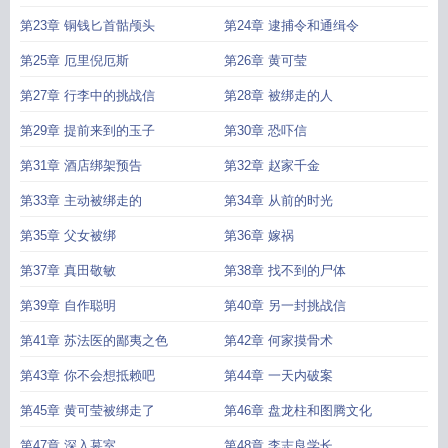
第23章 铜钱匕首骷颅头
第24章 逮捕令和通缉令
第25章 厄里倪厄斯
第26章 黄可莹
第27章 行李中的挑战信
第28章 被绑走的人
第29章 提前来到的玉子
第30章 恐吓信
第31章 酒店绑架预告
第32章 赵家千金
第33章 主动被绑走的
第34章 从前的时光
第35章 父女被绑
第36章 嫁祸
第37章 真田敬敏
第38章 找不到的尸体
第39章 自作聪明
第40章 另一封挑战信
第41章 苏法医的鄙夷之色
第42章 何家摸骨术
第43章 你不会想抵赖吧
第44章 一天内破案
第45章 黄可莹被绑走了
第46章 盘龙柱和图腾文化
第47章 深入墓室
第48章 李志良学长