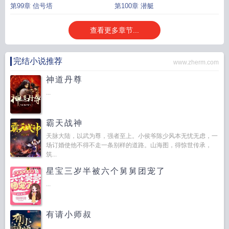
第99章 信号塔
第100章 潜艇
查看更多章节...
完结小说推荐
www.zherm.com
神道丹尊
...
霸天战神
天脉大陆，以武为尊，强者至上。小侯爷陈少风本无忧无虑，一
场订婚使他不得不走一条别样的道路。山海图，得惊世传承，
筑...
星宝三岁半被六个舅舅团宠了
...
有请小师叔
...