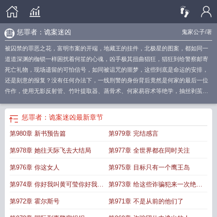
惩罪者：诡案迷凶
鬼家公子
/著
被囚禁的罪恶之花，富明市案的开端，地藏王的挂件，北极星的图案，都如同一
道道深渊的枷锁一样困扰着何笙的心魂，凶手极其扭曲猖狂，猖狂到给警察邮寄
死亡礼物，现场遗留的可怕信号，如同被诅咒的噩梦，这些到底是命运的安排，
还是刻意的报复？没有任何办法下，一线刑警的身份背后竟然是何家的最后一位
仵作，使用无影反射管、竹叶提取器、蒸骨术、何家易容术等绝学，抽丝剥茧，
抓捕血案真凶......
惩罚者2在线阅读
惩罪者诡案迷凶
惩罚者第五个诡异案件大结
局
惩罚者2免费阅读
惩罚者1
惩罪者诡案迷凶TXT笔趣阁
惩罪者诡案迷凶刘雨
惩罪者：诡案迷凶
最新章节
宁人物形象
惩罚者第一季血腥不
惩凶者txt
惩罪者诡案迷凶 鬼家公子
惩罚者免
第980章 新书预告篇
第979章 完结感言
费阅读
惩凶者在线阅读
惩罪者诡案迷凶书库
罪案惩罚者
惩凶者没有结局吗
惩
罚者2
惩凶者免费阅读
惩罪者诡案迷凶百度百科
惩罚者 百科
惩罚者第5个诡异
第978章 她往天际飞去大结局
第977章 全世界都在同时关注
案件第27章
惩罚者第5个诡异案件
惩罪者诡案迷凶鬼公子
惩凶者
惩罚者杀罪
犯
惩凶者全文免费阅读
惩罚者3
惩罪者诡案迷凶电影
惩罪者诡案迷凶笔趣
第976章 你这女人
第975章 目标只有一个鹰王岛
阁
惩罚者免
惩罪者诡案迷凶刘雨宁
惩罪者诡案迷凶薛家别墅
惩罪者诡案迷凶
第974章 你好我叫黄可莹你好我叫
第973章 给这些诈骗犯来一次绝地
第2章
惩罚者5
惩凶者结局
惩罪者诡案迷凶在线观看
惩罚者在线阅读
惩罚者凶
手
惩罚者全文免费阅读
惩罚者百度百科
惩罚者第五个诡异案件
惩罚者2免费阅
何笙
反击
第972章 霍尔斯号
第971章 不是从前的他们了
读全文
惩罚者在线
惩罪者诡案迷凶全文
惩罪者诡案迷凶人物介绍
惩罚者第五