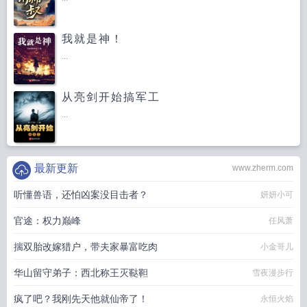
我就是神！
...
从亮剑开始搞军工
...
最新更新
www.zherm.com
听懂兽语，还怕凶案没目击者？
妍妍小可
官途：权力巅峰
任风萧
揣双胎改嫁猎户，带夫家暴富吃肉
小金哥儿
华山留守弟子：西北称王灭鞑靼
雪夜漫步行
疯了吧？我刚先天他就仙帝了！
永恒火焰