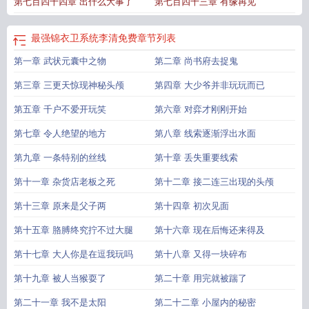
第七百四十四章 出什么大事了
第七百四十三章 有缘再见
锦衣卫动漫一口气看完
最强锦衣卫林凡短剧免费观看
开局满级三分归元气
最强
锦衣卫第二季免费观看
最强锦衣卫系统
最强锦衣卫周虾合集
历史最强锦衣
卫
最强锦衣卫系统免费阅读
最强锦衣卫更新到104集
最强锦衣卫周虾第二
最强锦衣卫系统李清免费
章节列表
季
最强锦衣卫开局满级三分归元气txt
最强锦衣卫演员表
最强锦衣卫林凡短剧在
第一章 武状元囊中之物
第二章 尚书府去捉鬼
线观看
最强锦衣卫贾环
最强锦衣卫开局满级三分归元气
最强锦衣卫之宝箱系统
免费阅读
最强锦衣卫周马也合集
最强锦衣卫系统(顾北言)
最强锦衣卫之宝箱系
第三章 三更天惊现神秘头颅
第四章 大少爷并非玩玩而已
统书屋
最强锦衣卫虾仁动画全集
上班却只想划水
最强锦衣卫狠人砍天下
最强
锦衣卫林凡动画片全集
第五章 千户不爱开玩笑
最牛锦衣卫免费阅读
第六章 对弈才刚刚开始
最强锦衣卫短剧
最强锦衣卫
最强
锦衣卫周虾免费阅读
最强锦衣卫林凡免费阅读
最强锦衣卫100集免费观看
最强
第七章 令人绝望的地方
第八章 线索逐渐浮出水面
锦衣卫周虾一口气看完
最强锦衣卫开局签到降龙十八掌
作者最强锦衣卫
最强锦
衣卫我只手遮天免费观看
最强锦衣卫周虾仁动画片全集
最强锦衣卫之宝箱系统
第九章 一条特别的丝线
第十章 丢失重要线索
免费txt
最强锦衣卫第二季在线观看
最强锦衣卫动画合集
最强锦衣卫周虾仁
最
第十一章 杂货店老板之死
第十二章 接二连三出现的头颅
强锦衣卫林凡
最强锦衣卫是谁
最强锦衣卫沈虾仁动画片全集
最强锦衣卫虾仁免
费观看
最强锦衣卫贾环笔趣阁在线阅读
最强锦衣卫短剧合集
最强锦衣卫林凡第
第十三章 原来是父子两
第十四章 初次见面
二季
最强锦衣卫之我只手遮天
最强锦衣卫周楚
第十五章 胳膊终究拧不过大腿
第十六章 现在后悔还来得及
第十七章 大人你是在逗我玩吗
第十八章 又得一块碎布
第十九章 被人当猴耍了
第二十章 用完就被踹了
第二十一章 我不是太阳
第二十二章 小屋内的秘密