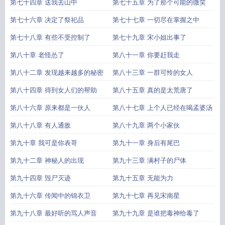
第七十四章 送我去山中
第七十五章 为了那个可能的微笑
第七十六章 决定了祭祀品
第七十七章 一切尽在掌握之中
第七十八章 有些不受控制了
第七十九章 宋小姐出事了
第八十章 老怪怂了
第八十一章 你要赶我走
第八十二章 发现越来越多的秘密
第八十三章 一群可怜的女人
第八十四章 得到女人们的帮助
第八十五章 真的是太荒唐了
第八十六章 原来都是一伙人
第八十七章 上个人已经在喝孟婆汤
第八十八章 有人通敌
第八十九章 两个小家伙
第九十章 我可是你表哥
第九十一章 身后有尾巴
第九十二章 神秘人的出现
第九十三章 满村子的尸体
第九十四章 毁尸灭迹
第九十五章 无能为力
第九十六章 传闻中的锦衣卫
第九十七章 再见宋南星
第九十八章 最好听的骂人声音
第九十九章 是谁把毒神给毒了