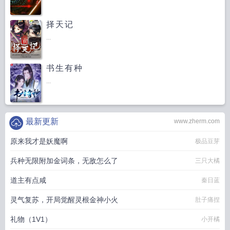
择天记
...
书生有种
...
最新更新
www.zherm.com
原来我才是妖魔啊
极品豆芽
兵种无限附加金词条，无敌怎么了
三只大橘
道主有点咸
秦日蓝
灵气复苏，开局觉醒灵根金神小火
肚子痛捏
礼物（1V1）
小开橘