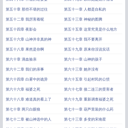
第五十章 那些不堪的过往
第五十一章 人都是自私的
第五十二章 我厉害着呢
第五十三章 神秘的图腾
第五十四章 夜影会
第五十五章 这里究竟是什么地方
第五十六章 山神并非真的神
第五十七章 我不要离开
第五十八章 果然是你啊
第五十九章 原来你没说实话
第六十章 滴血验亲
第六十一章 山神的孩子
第六十二章 我们的亲事
第六十三章 她并没有
第六十四章 白雾中的诡异
第六十五章 引起村民的公愤
第六十六章 福婆之死
第六十七章 接二连三的受害者
第六十八章 难道真的看上了
第六十九章 重新调查福婆之死
第七十章 两只白眼狼
第七十一章 葫芦里装的什么药
第七十二章 被山神选中的人
第七十三章 多变的宋南星