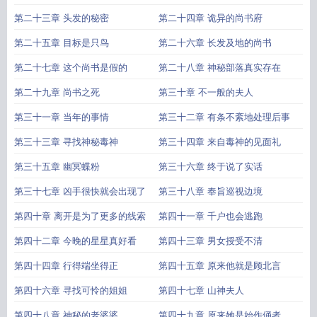
第二十三章 头发的秘密
第二十四章 诡异的尚书府
第二十五章 目标是只鸟
第二十六章 长发及地的尚书
第二十七章 这个尚书是假的
第二十八章 神秘部落真实存在
第二十九章 尚书之死
第三十章 不一般的夫人
第三十一章 当年的事情
第三十二章 有条不紊地处理后事
第三十三章 寻找神秘毒神
第三十四章 来自毒神的见面礼
第三十五章 幽冥蝶粉
第三十六章 终于说了实话
第三十七章 凶手很快就会出现了
第三十八章 奉旨巡视边境
第四十章 离开是为了更多的线索
第四十一章 千户也会逃跑
第四十二章 今晚的星星真好看
第四十三章 男女授受不清
第四十四章 行得端坐得正
第四十五章 原来他就是顾北言
第四十六章 寻找可怜的姐姐
第四十七章 山神夫人
第四十八章 神秘的老婆婆
第四十九章 原来她是始作俑者