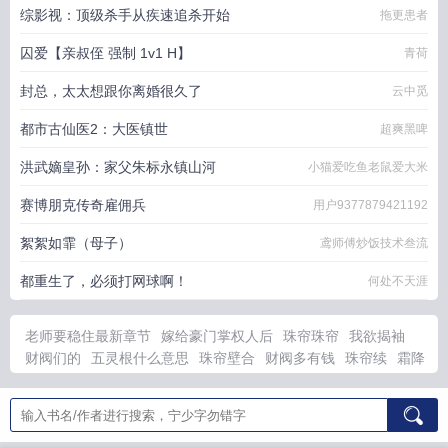
综影视：顶级杀手从疾速追杀开始
拖更患者
囚爱【亲叔侄 强制 1v1 H】
青荷
封总，太太想跟你离婚很久了
云中觅
都市古仙医2：大医镇世
超爽黑啤
洪武嫡皇孙：家父朱标永镇山河
小猫爱吃鱼老鼠爱大米
赛博朋克传奇雇佣兵
用户9377879421192
絮絮如霏（母子）
鸢师傅炒饭技术叁流
都重生了，必须打网球啊！
何处不天涯
老师要稳住最新章节
嫁给豪门掌权人后
珠帘珠帘
我欲揭袖
财阀们的
五灵根什么意思
珠帘壁合
财阀多有钱
珠帘续
霜降
花完整版
我在国网抓妖怪
嘘别说话长佩文学
五灵根才是最强
的
我在妖国当卧底笔趣阁
珠帘记
神印王座神皇
他们战斗我种
田 茉莉蜜桃
珠帘全文
我在妖怪局上班摸鱼在线阅读
我欲穿
因
为配种政策，妈妈成了同学们的肉玩具
俗骨
五色战队
囚鹤
黑