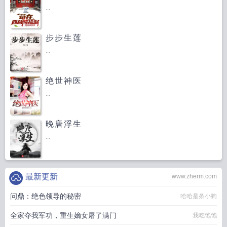
...
步步生莲
...
绝世神医
...
晚唐浮生
...
最新更新
www.zherm.com
问鼎：绝色领导的秘密
哈哈是条小狗
全家夺我军功，重生嫡女屠了满门
我吃饱饱