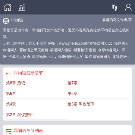
罪物语
靠谱的写文作者
/著
罪物语是由作者：靠谱的写文作者所著，遮天小说网免费提供罪物语全文在线阅
读。
三秒记住本站：遮天小说网 网址：www.zherm.com
怪奇物语同人Cp
怪物猎人
物语同人
罪物语之黑仪蟹篇
学漫同人物语
断罪物语 漫画
水形物语同人
罪
语
平成同人物语
原罪物语mothy
怪奇物语同人的
吸血鬼物语同人
魔镜物语同
人
怪奇物语同人原创
浮生物语同人
原罪物语系列
罪物语
原罪物语
源君物语
同人
花开物语同人
罪落物语漫画
怪奇物语同人
学漫同人物语挑战
怪奇物语同
罪物语
最新章节
人有哪些
废都物语同人
第8章 后记
第7章
第6章
第5章
第4章
第3章 黑仪蟹下
第2章 黑仪蟹中
罪物语
章节列表