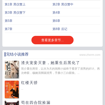
第1章 黑仪蟹上
第2章 黑仪蟹中
第3章 黑仪蟹下
第4章
第5章
第6章
第7章
第8章 后记
查看更多章节...
完结小说推荐
www.zherm.com
渣夫宠妾灭妻，她重生后黑化了
简介重生两世，以夫为天的闺阁小姐终于看穿了渣男的奸计。再
次睁眼，穆婉清脚踢渣男，手撕小三白眼狼。...
红楼天骄
...
苟在四合院捡漏