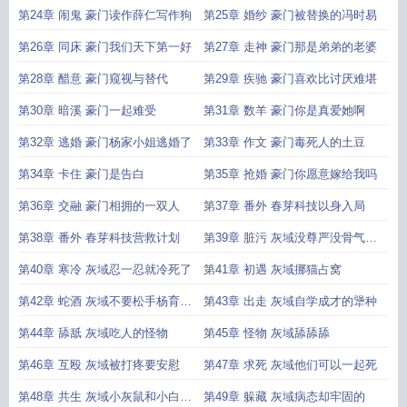
哥了
第24章 闹鬼 豪门读作薛仁写作狗
第25章 婚纱 豪门被替换的冯时易
第26章 同床 豪门我们天下第一好
第27章 走神 豪门那是弟弟的老婆
第28章 醋意 豪门窥视与替代
第29章 疾驰 豪门喜欢比讨厌难堪
第30章 暗溪 豪门一起难受
第31章 数羊 豪门你是真爱她啊
第32章 逃婚 豪门杨家小姐逃婚了
第33章 作文 豪门毒死人的土豆
第34章 卡住 豪门是告白
第35章 抢婚 豪门你愿意嫁给我吗
第36章 交融 豪门相拥的一双人
第37章 番外 春芽科技以身入局
第38章 番外 春芽科技营救计划
第39章 脏污 灰域没尊严没骨气像
狗
第40章 寒冷 灰域忍一忍就冷死了
第41章 初遇 灰域挪猫占窝
第42章 蛇酒 灰域不要松手杨育对
第43章 出走 灰域自学成才的犟种
他
第44章 舔舐 灰域吃人的怪物
第45章 怪物 灰域舔舔舔
第46章 互殴 灰域被打疼要安慰
第47章 求死 灰域他们可以一起死
第48章 共生 灰域小灰鼠和小白鼠
第49章 躲藏 灰域病态却牢固的