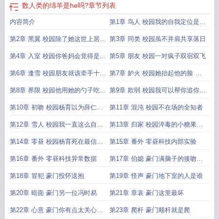
数人类的绵羊是he吗?
章节列表
内容简介
第1章 鸟人 校园我的自我定位是坏
人
第2章 黑翼 校园除了她这世上居然
第3章 同类 校园虽不并肩共享落日
还有
第4章 入室 校园你爸妈会觉得是你
第5章 朋友 校园一对疯子双宿双飞
把我
第6章 逢雪 校园朋友就该牵手十指
第7章 妒火 校园她抬起他的脸 这
紧扣
很
第8章 界限 校园他用她的勺子吃她
第9章 欺弱 校园我可以帮你追你喜
的剩
欢的
第10章 初吻 校园杨育以为薛仁是
第11章 混沌 校园不在场的全知者
要亲她
第12章 雪人 校园我一直这么自私
第13章 归家 校园淬毒的小糖果可
你也
恶又
第14章 零昼 校园杨育死在最信任
第15章 番外 零昼科技内部实验
薛仁的那
第16章 番外 零昼科技异常数据
第17章 伯媳 豪门满脑子的接吻画
面下
第18章 冒犯 豪门投怀送抱
第19章 怪声 豪门地下室的人是谁
第20章 暗面 豪门另一位冯时易
第21章 章哀 豪门这里最坏
第22章 心意 豪门你有点太关心我
第23章 爬杆 豪门顺杆就是爬