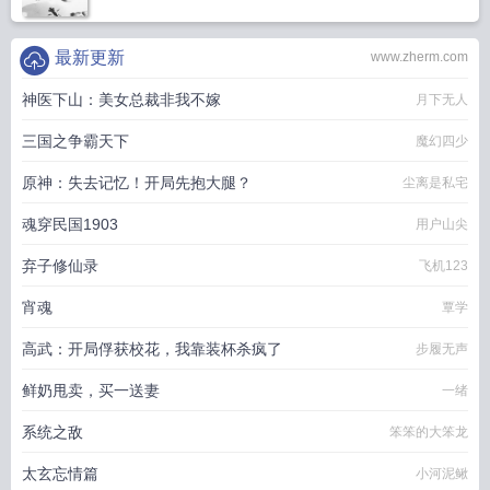
最新更新
www.zherm.com
神医下山：美女总裁非我不嫁
月下无人
三国之争霸天下
魔幻四少
原神：失去记忆！开局先抱大腿？
尘离是私宅
魂穿民国1903
用户山尖
弃子修仙录
飞机123
宵魂
覃学
高武：开局俘获校花，我靠装杯杀疯了
步履无声
鲜奶甩卖，买一送妻
一绪
系统之敌
笨笨的大笨龙
太玄忘情篇
小河泥鳅