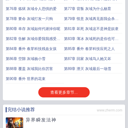
第76章 炼狱 灰域令人恐惧的爱
第77章 背叛 灰域为什么杨育
第78章 要命 灰域打发一只狗
第79章 恨意 灰域再见面我会杀了
你
第80章 幸存 灰域如何代谢掉你呢
第81章 坏死 灰域这不是神是奴隶
第82章 告解 灰域你爱我我感受到
第83章 薄冰 灰域死的是你也可能
了
是我
第84章 番外 春芽科技残血女孩
第85章 番外 春芽科技应死之人
第86章 空隙 灰域杨小雪
第87章 回家 灰域鸟人她又坏
第88章 覆盖 灰域我比你厉害
第89章 湮灭 灰域最后一场雪
第90章 番外 世界的花束
查看更多章节...
完结小说推荐
www.zherm.com
异界瞬发法神
...