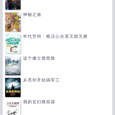
神秘之旅
...
年代空间：糙汉心尖宠又甜又撩
...
这个修士很危险
...
从亮剑开始搞军工
...
我的玄幻模拟器
...