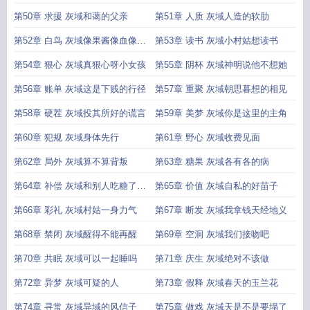
要一起活
第50章 求援 灰域和蔼的父亲
第51章 人质 灰域人造的软肋
第52章 白鸟 灰域像果酱像血像死
第53章 读书 灰域小村姑想读书
鸟
第54章 狠心 灰域真狠心呀小女孩
第55章 阴杯 灰域神明说他不想她
第56章 账单 灰域这是下贱的行径
第57章 重聚 灰域朝思暮想的相见
第58章 硬茬 灰域投其所好的谎言
第59章 美梦 灰域你是这里的主角
第60章 犯规 灰域身体先行
第61章 野心 灰域收费见面
第62章 局外 灰域算不算背叛
第63章 糖果 灰域各有各的病
第64章 补偿 灰域和别人吃糖了是
第65章 价值 灰域自私的好苗子
不是
第66章 彩礼 灰域村姑一身力气
第67章 断发 灰域我拿钱天经地义
第68章 禁闭 灰域醒得不能再醒
第69章 空洞 灰域我们接吻吧
第70章 共眠 灰域可以一起睡吗
第71章 庆生 灰域绝对不该做
第72章 异梦 灰域可疑的人
第73章 假释 灰域春天的玉兰花
第74章 寻常 灰域异域的风信子
第75章 做戏 灰域天是不是要塌了