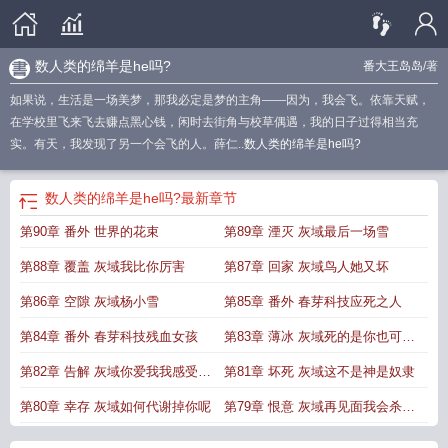
数人类的绵羊是he吗?
番大王岛岛
/著
如果说，生活是一场美梦，那我必定是梦的主角——因为，我会飞。依靠天赋，
在学校里飞来飞去赚点黑心钱，闲时去街角与校草偶遇，我的日子过得相当充
实。有天，我发现了另一个会飞的人。薛仁..
数人类的绵羊是he吗?
数人类的绵羊是he吗?
最新章节
第90章 番外 世界的花束
第89章 湮灭 灰域最后一场雪
第88章 覆盖 灰域我比你厉害
第87章 回家 灰域鸟人她又坏
第86章 空隙 灰域杨小雪
第85章 番外 春芽科技应死之人
第84章 番外 春芽科技残血女孩
第83章 薄冰 灰域死的是你也可能
是我
第82章 告解 灰域你爱我我感受到
第81章 坏死 灰域这不是神是奴隶
了
第80章 幸存 灰域如何代谢掉你呢
第79章 恨意 灰域再见面我会杀了
你