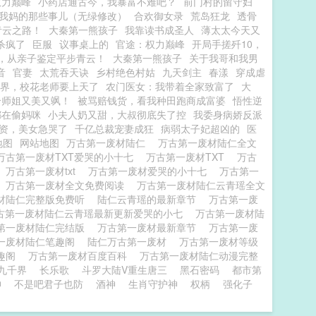
权力巅峰
小药店通古今，我暴富不难吧？
前门村的留守妇
我妈的那些事儿（无绿修改）
合欢御女录
荒岛狂龙
透骨
青云之路！
大秦第一熊孩子
我靠读书成圣人
薄太太今天又
杀疯了
臣服
议事桌上的
官途：权力巅峰
开局手搓歼10，
，从亲子鉴定平步青云！
大秦第一熊孩子
关于我哥和我男
音
官妻
太荒吞天诀
乡村绝色村姑
九天剑主
春漾
穿成虐
界，校花老师要上天了
农门医女：我带着全家致富了
大
个师姐又美又飒！
被骂赔钱货，看我种田跑商成富婆
悟性逆
都在偷妈咪
小夫人奶又甜，大叔彻底失了控
我委身病娇反派
资，美女急哭了
千亿总裁宠妻成狂
病弱太子妃超凶的
医
地图
网站地图
万古第一废材陆仁
万古第一废材陆仁全文
万古第一废材TXT爱哭的小十七
万古第一废材TXT
万古
万古第一废材txt
万古第一废材爱哭的小十七
万古第一
万古第一废材全文免费阅读
万古第一废材陆仁云青瑶全文
材陆仁完整版免费听
陆仁云青瑶的最新章节
万古第一废
古第一废材陆仁云青瑶最新更新爱哭的小七
万古第一废材陆
第一废材陆仁完结版
万古第一废材最新章节
万古第一废
一废材陆仁笔趣阁
陆仁万古第一废材
万古第一废材等级
笔趣阁
万古第一废材百度百科
万古第一废材陆仁动漫完整
九千界
长乐歌
斗罗大陆V重生唐三
黑石密码
都市第
神
不是吧君子也防
酒神
生肖守护神
权柄
强化子