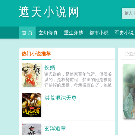
遮天小说网
首 页
玄幻修真
重生穿越
都市小说
军史小说
热门小说推荐
遮
长嫡
谢氏谋的，是傅家百年气运。傅侯爷
谋的，是权势前程。梦里的她是被博
弈输掉的废棋，母亲投寰自尽，她被
匆匆低嫁给陆家那位名满天下的寒门
子弟，却在大好年华，匆匆早逝。当
洪荒混沌天尊
她睁眼醒来，冷笑出...
...
玄浑道章
...