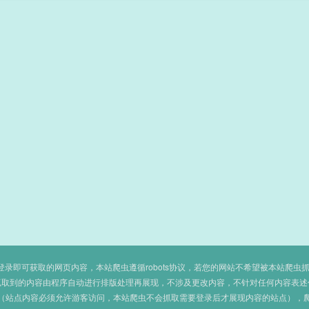
即可获取的网页内容，本站爬虫遵循robots协议，若您的网站不希望被本站爬虫抓取，可
抓取到的内容由程序自动进行排版处理再展现，不涉及更改内容，不针对任何内容表述
（站点内容必须允许游客访问，本站爬虫不会抓取需要登录后才展现内容的站点），