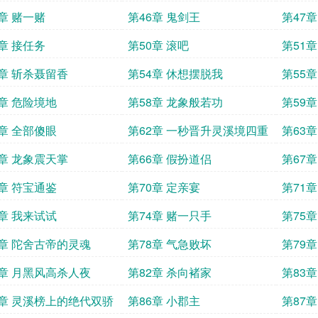
5章 赌一赌
第46章 鬼剑王
第47
9章 接任务
第50章 滚吧
第51章
3章 斩杀聂留香
第54章 休想摆脱我
第55
7章 危险境地
第58章 龙象般若功
第59
1章 全部傻眼
第62章 一秒晋升灵溪境四重
第63章
5章 龙象震天掌
第66章 假扮道侣
第67
9章 符宝通鉴
第70章 定亲宴
第71
3章 我来试试
第74章 赌一只手
第75
7章 陀舍古帝的灵魂
第78章 气急败坏
第79章
1章 月黑风高杀人夜
第82章 杀向褚家
第83
5章 灵溪榜上的绝代双骄
第86章 小郡主
第87