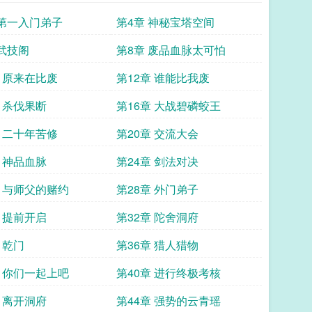
 第一入门弟子
第4章 神秘宝塔空间
 武技阁
第8章 废品血脉太可怕
章 原来在比废
第12章 谁能比我废
章 杀伐果断
第16章 大战碧磷蛟王
章 二十年苦修
第20章 交流大会
章 神品血脉
第24章 剑法对决
章 与师父的赌约
第28章 外门弟子
章 提前开启
第32章 陀舍洞府
 乾门
第36章 猎人猎物
章 你们一起上吧
第40章 进行终极考核
章 离开洞府
第44章 强势的云青瑶