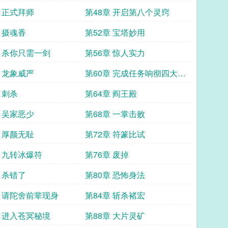
章 正式拜师
第48章 开启第八个灵窍
 摄魂香
第52章 宝塔妙用
章 杀你只需一剑
第56章 惊人实力
章 龙象威严
第60章 完成任务响彻四大宗
门
 刺杀
第64章 阎王殿
章 吴家恶少
第68章 一掌击败
章 厚颜无耻
第72章 符篆比试
章 九转冰爆符
第76章 废掉
 杀错了
第80章 恐怖身法
章 请陀舍前辈现身
第84章 斩杀褚宏
章 进入苍冥秘境
第88章 大片灵矿