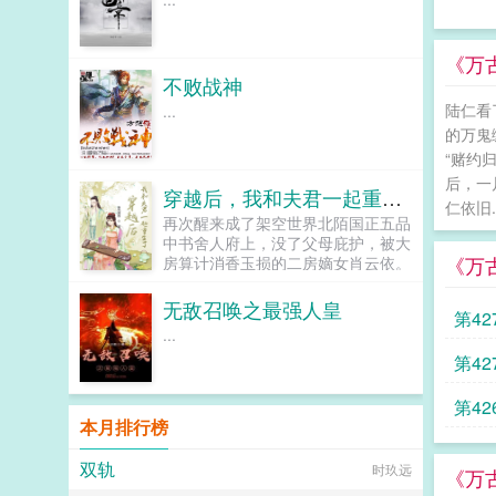
《万
不败战神
陆仁看
...
的万鬼
“赌约
后，一
穿越后，我和夫君一起重生了
仁依旧..
再次醒来成了架空世界北陌国正五品
中书舍人府上，没了父母庇护，被大
《万
房算计消香玉损的二房嫡女肖云依。
大房为了独占原主父亲用命换来的福
德，不仅想害死原主，算计二房嫡长
无敌召唤之最强人皇
第42
子，还恶毒的想把刚出生不满百天的
...
二房小少爷送于别人当养子，真可谓
第42
是恶毒之极刚捊顺摸清府里的情况，
还没想好以后要怎么摆脱大伯一家的
算计，就得了消息，府上被家族嫡支
第4
连累要被流放至边境。流放路上还被
本月排行榜
所谓的亲人嫌弃和挤兑，不怕不怕，
随身空间不离不弃，气死那些想看他
双轨
时玖远
《万
们笑话的人。而在边境军户区挨打受