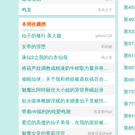
第4
鸣龙
关关公子
第4
本周收藏榜
第5
仙子的修行·美人篇
yehou123
第5
女帝的淫堕
莉莉娅
第6
诛仙2之我的白衣仙母
风少克
第6
将葫芦娃调教成精液奶牛榨取力量并将葫芦妹与小蝴蝶淫堕与山神乱伦并且封印一统世界的蛇精
催眠仙侠：关于我和师姐被喜欢搞百合女同的美艳狐妖绑架后想办法反杀并双飞开后宫的故事
第6
sakuragostop
魅魔比阿特丽丝大小姐的异世界崛起录
asa
第7
欲火锻体雌媚淫腻的未婚妻仙子竟被扶她妙龄书童操成淫贱母猪鸡巴套子
万月锦
第7
带着ntr福利的纯爱鸣潮
苍蓝誓约az
墨子U003
第8
爱恋的高傲的仙子美母，在我的面前被宗门的敌手恶堕成满脑子肉棒的变态母猪，被穿上触手服被狠狠抽插
第8
魅魔女皇的萝莉淫宫
就要涩涩@w@
橘子爱吃橙子