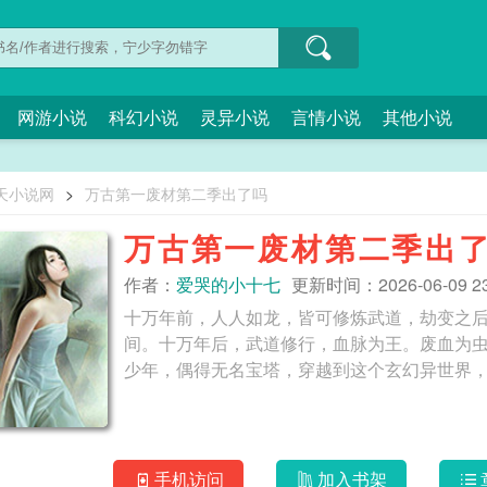
网游小说
科幻小说
灵异小说
言情小说
其他小说
天小说网
>
万古第一废材第二季出了吗
万古第一废材第二季出
作者：
爱哭的小十七
更新时间：2026-06-09 23
十万年前，人人如龙，皆可修炼武道，劫变之
间。十万年后，武道修行，血脉为王。废血为
手机访问
加入书架