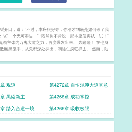
缓缓开口，道：“不过，本座很好奇，你刚才到底是如何破了我
：“好一个无可奉告！” “既然你不肯说，那本座便再试一试！”
鬼领主体内万鬼大道之力，再度爆发出来。 轰隆隆！ 在他身
数幽黑鬼手，从鬼都深处探出，朝陆仁疯狂抓去。 然而，陆
3章 观道
第4272章 自悟混沌大道真意
9章 黑焱新主
第4268章 成功掌控
66章 踏入合道一境
第4265章 吸收极限