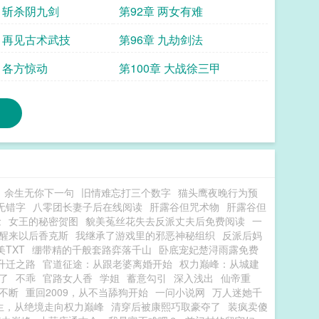
章 斩杀阴九剑
第92章 两女有难
章 再见古术武技
第96章 九劫剑法
章 各方惊动
第100章 大战徐三甲
余生无你下一句
旧情难忘打三个数字
猫头鹰夜晚行为预
无错字
八零团长妻子后在线阅读
肝露谷但咒术物
肝露谷但
念
女王的秘密贺图
貌美菟丝花失去反派丈夫后免费阅读
一
醒来以后香克斯
我继承了游戏里的邪恶神秘组织
反派后妈
TXT
绷带精的千般套路弈落千山
卧底宠妃楚浔雨露免费
升迁之路
官道征途：从跟老婆离婚开始
权力巅峰：从城建
了
不乖
官路女人香
学姐
蓄意勾引
深入浅出
仙帝重
不断
重回2009，从不当舔狗开始
一问小说网
万人迷她千
生，从绝境走向权力巅峰
清穿后被康熙巧取豪夺了
装疯卖傻