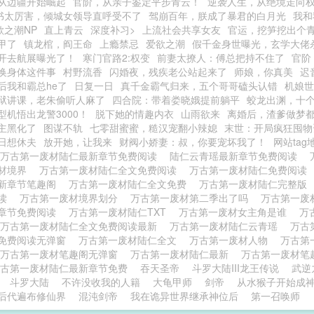
从边疆开始崛起
官阶，从亲子鉴定平步青云！
逆袭人生，从绝境走向
书太厉害，倾城女领导直呼受不了
驾崩百年，朕成了暴君的白月光
我和
欲之潮NP
直上青云
深度补习>
上流社会共享女友
官运，挖笋挖出个
甲了
镇龙棺，阎王命
上瘾禁忌
爱欲之潮
假千金身世曝光，玄学大佬
开去航展曝光了！
寒门官路2:权变
前妻太撩人：傅总把持不住了
官阶
换身体这件事
村野流香
闪婚夜，残疾老公站起来了
师娘，你真美
迟
后我和霸总he了
日复一日
真千金霸气归来，五个哥哥磕头认错
机娘世
狱讲课，老朱偷听人麻了
四合院：带着娄晓娥提前躺平
蛟龙出渊，十
型机悟出龙警3000！
脱下她的情趣内衣
山雨欲来
离婚后，渣爹做梦
主黑化了
图谋不轨
七零甜蜜蜜，糙汉宠翻小辣媳
末世：开局疯狂囤物
日想休夫
放开她，让我来
财阀小娇妻：叔，你要宠坏我了！
网站tag
万古第一废材陆仁最新章节免费阅读
陆仁云青瑶最新章节免费阅读
材境界
万古第一废材陆仁全文免费阅读
万古第一废材陆仁免费阅读
新章节笔趣阁
万古第一废材陆仁全文免费
万古第一废材陆仁完整版
阅读
万古第一废材境界划分
万古第一废材第二季出了吗
万古第一废
章节免费阅读
万古第一废材陆仁TXT
万古第一废材女主角是谁
万
万古第一废材陆仁全文免费阅读最新
万古第一废材陆仁云青瑶
万古
免费阅读无弹窗
万古第一废材陆仁全文
万古第一废材人物
万古第
万古第一废材笔趣阁无弹窗
万古第一废材陆仁最新
万古第一废材
万古第一废材陆仁最新章节免费
吞天圣帝
斗罗大陆III龙王传说
武逆
斗罗大陆
不许没收我的人籍
大龟甲师
剑帝
从水猴子开始成
后代遍布修仙界
混沌剑帝
我在诡异世界继承神位后
第一召唤师