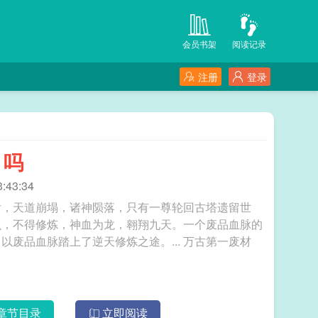
会员书架
阅读记录
注册
登录
了吗
:43:34
后，天道崩塌，诸神陨落，只有一尊轮回古塔遗留世
虫，不得修炼，神血为龙，翱翔九天。一个废品血脉的
少年，偶得无名宝塔，穿越到这个玄幻异世界，以废品血脉踏上了逆天修炼之途。... 万古第一废材
章节目录
立即阅读