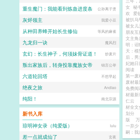
三年，
女
秘
重生魔门：我能看到炼蛊进度条
公孙离子烫
欢
爱
灰烬领主
被扒马
我爱小豆
被女儿
从种田养蜂开始长生修仙
等风的麻雀
朋友互
文主角
九龙归一诀
魔风烈
明：诏
天：模
玄幻：长生神子，何须妹骨证道！
炒麦片
后，男
妃她日
叛出家族后，转身投靠魔族女帝
锦言公举
阅读
六道轮回塔
第一废
不想早起
废材最
绝夜之旅
Andlao
免费
材最新
纯阳！
南北宗源
仁云
材全文
新书入库
划分
版
琼明神女录（纯爱版）
一弃少
lulu
嗣：我
差一点就成仙了
玄夜