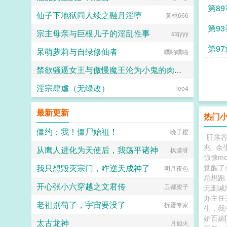
第8
仙子下地狱同人续之融月淫堕
黃桃666
第9
宗主母亲与巨根儿子的淫乱性事
stqyyy
第9
呆萌萝莉与自绿修仙者
噗啪噗啪
禁欲骚逼女王与傲慢魔王沦为小鬼的肉便器
淫宗肆虐（无绿改）
愛と税のために
leo4
最新更新
热门
僵约：我！僵尸始祖！
晚子樱
肝露谷但
兆
余
从鹰人进化为天使后，我荡平诸神
枫潇呀
惊悚m
我只想毁灭宗门，咋逆天成神了
觉醒了
明月夜色
总想跑
开心张小六穿越之文君传
卫都梁子
无删减
办主任
老祖别苟了，宇宙要没了
拆蛋专家
生，我
娇百媚[
太古龙神
月如火