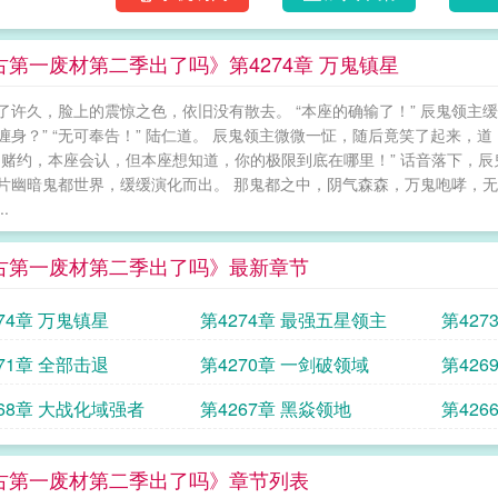
古第一废材第二季出了吗》第4274章 万鬼镇星
了许久，脸上的震惊之色，依旧没有散去。 “本座的确输了！” 辰鬼领主
缠身？” “无可奉告！” 陆仁道。 辰鬼领主微微一怔，随后竟笑了起来，道
归赌约，本座会认，但本座想知道，你的极限到底在哪里！” 话音落下，辰
片幽暗鬼都世界，缓缓演化而出。 那鬼都之中，阴气森森，万鬼咆哮，无
.
古第一废材第二季出了吗》最新章节
74章 万鬼镇星
第4274章 最强五星领主
第427
71章 全部击退
第4270章 一剑破领域
第426
268章 大战化域强者
第4267章 黑焱领地
第42
古第一废材第二季出了吗》章节列表