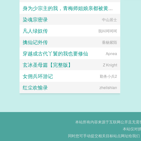
身为少宗主的我，青梅师姐娘亲都被黄毛牛走了
染魂宗密录
江南大刀2012
中山居士
凡人绿奴传
我叫呵呵呵
擒仙记外传
垂杨紫陌
穿越成古代丫鬟的我也要修仙
Apnea
玄冰圣母篇【完整版】
Z Knight
女佣兵环游记
勤务小兵2
红尘欢愉录
zhelishian
本站所有内容来源于互联网公开且无需登录
本站仅对
同时您可手动提交相关目标站点网址给我们