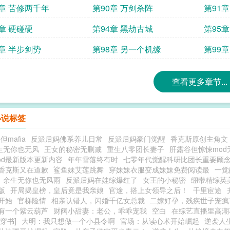
9章 苦修两千年
第90章 万剑杀阵
第91
3章 硬碰硬
第94章 黑劫古城
第95
7章 半步剑势
第98章 另一个机缘
第99
查看更多章节...
小说标签
mafia
反派后妈佛系养儿日常
反派后妈豪门觉醒
香克斯原创主角文
生无你也无风
王女的秘密无删减
重生八零团长妻子
肝露谷但惊悚mod
od最新版本更新内容
年年雪落终有时
七零年代觉醒科研比团长重要顾
香克斯又在道歉
鲨鱼妹艾莲跳舞
穿妹妹衣服变成妹妹免费阅读最
一觉
余生无你也无风雨
反派后妈在娃综爆红了
女王的小秘密
绷带精综英美
版
开局揭皇榜，皇后竟是我亲娘
官途，搭上女领导之后！
千里宦途
开始
官梯险情
相亲认错人，闪婚千亿女总裁
二嫁好孕，残疾世子宠疯
有一个紫云葫芦
财阀小甜妻：老公，乖乖宠我
空白
在综艺直播里高潮
穿书]
大明：我只想做一个小县令啊
官场：从读心术开始崛起
逆袭人