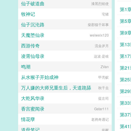
气长大的景睿，自从被自家大哥打破
仙子破道曲
漆黑烈焰使
了头，整个人性情大变，再不是人人
第1
可期的小可怜。凭借着自己的能力步
牧神记
宅猪
步高升，满脑子都是强大自己，找到
第5
那个和他相约前世今生的小女人。都
仙子沉沦路
柴郡猫干坏事
说千里姻缘一线牵，前世今生皆是
第9
缘，冥冥之中皆天意，真可谓是踏破
天魔堕仙录
weiweix120
铁鞋无觅处，得来全不费工夫，妙
哉！再次相遇，意外得知陈年秘事，
第1
西游传奇
流金岁月
面对人心险恶血海深仇，那就搅他个
天翻地覆。看云依如何护佑幼弟看两
凌霄仙母录
第1
这波·是啥
夫妻如何再续前缘，披荆斩棘，携手
共创盛世辉煌。穿越逍遥嫡女男女主
鸣潮
ZVan
第2
系列文...
从水猴子开始成神
甲壳蚁
第2
万人嫌的大师兄重生后，天道跪舔
秋千去
第2
大乾风华录
提左司
第3
香宫蜜闻录
Gstar111
第3
情花孽
老鸦奇遇记
第4
道母笔记
佑树