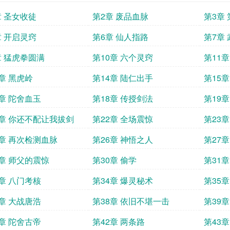
章 圣女收徒
第2章 废品血脉
第3章
章 开启灵窍
第6章 仙人指路
第7章
章 猛虎拳圆满
第10章 六个灵窍
第11
3章 黑虎岭
第14章 陆仁出手
第15
7章 陀舍血玉
第18章 传授剑法
第19
1章 你还不配让我拔剑
第22章 全场震惊
第23
5章 再次检测血脉
第26章 神悟之人
第27
9章 师父的震惊
第30章 偷学
第31
3章 八门考核
第34章 爆灵秘术
第35章
7章 大战唐浩
第38章 依旧不堪一击
第39
1章 陀舍古帝
第42章 两条路
第43