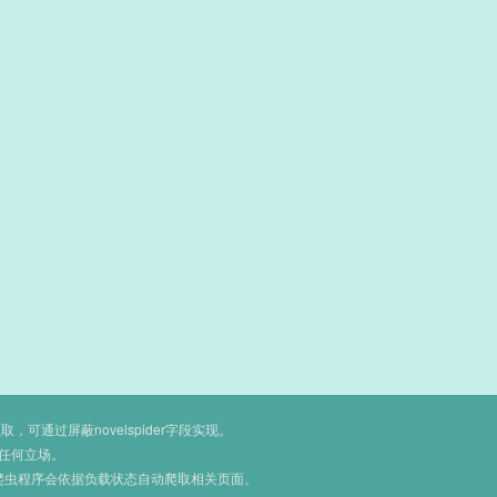
通过屏蔽novelspider字段实现。
任何立场。
爬虫程序会依据负载状态自动爬取相关页面。