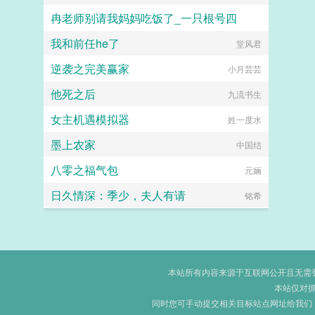
冉老师别请我妈妈吃饭了_一只根号四
我和前任he了
一只根号四
堂风君
逆袭之完美赢家
小月芸芸
他死之后
九流书生
女主机遇模拟器
姓一度水
墨上农家
中国结
八零之福气包
元婳
日久情深：季少，夫人有请
铭希
本站所有内容来源于互联网公开且无需登录
本站仅对
同时您可手动提交相关目标站点网址给我们