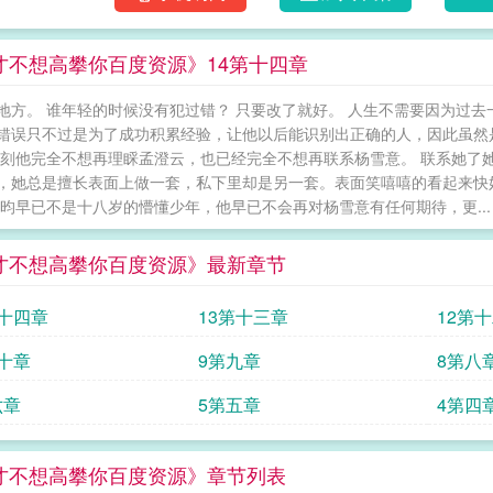
无家可归的应昀如今寄人篱下的变成应昀，杨雪
昀，我要吃葡萄，帮我洗！”“应昀，我吃完了
才不想高攀你百度资源》14第十四章
外，“关照”应昀过了头。而没想到的是，落难“
个爸还有钱一百倍！登基没多久，“新帝”主动
地方。 谁年轻的时候没有犯过错？ 只要改了就好。 人生不需要因为过
在杨雪意以为他要寻仇之际，她听到应昀开了口
错误只不过是为了成功积累经验，让他以后能识别出正确的人，因此虽然
了就快点回去，我去做饭。”“你不是我童养媳
此刻他完全不想再理睬孟澄云，也已经完全不想再联系杨雪意。 联系她了
杨雪意：……天塌下来有嘴撑着的高冷狗vs能屈能伸的
，她总是擅长表面上做一套，私下里却是另一套。表面笑嘻嘻的看起来快
才不想高攀你
应昀早已不是十八岁的懵懂少年，他早已不会再对杨雪意有任何期待，更...
才不想高攀你百度资源》最新章节
第十四章
13第十三章
12第
第十章
9第九章
8第八
六章
5第五章
4第四
才不想高攀你百度资源》章节列表