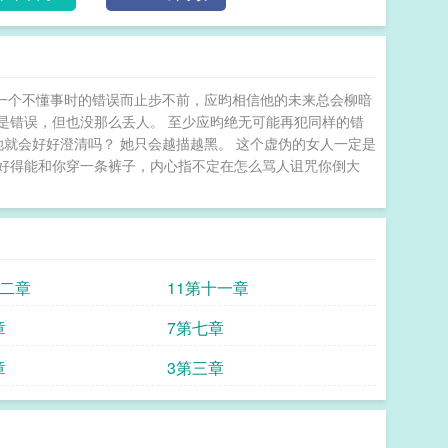
意扬眉吐气，使唤起这位过气少爷来熟能生巧——“应
！你快洗碗！”只是杨雪意没想到自己色令智昏，一次意
太子”还能再次登基——应昀的亲爸找来了。比他原来那
找上了门，劳斯莱斯车窗后，是应昀颜值能打的脸。就
去一个不懂事时的错误而止步不前，应昀相信他的未来总会柳暗
“葡萄洗好了，上车自己吃。”对方仍旧冷着脸——“饿
是错误，但也没那么丢人。 至少应昀绝无可能再犯同样的错
吗？跑什么？不会是把我搞上手了现在不想负责了吧。”
她就会好好澄清吗？ 她只会越描越黑。 这个虚伪的女人一定是
可爱小猫青梅竹马·欢喜冤家2024.07.05留 我
好得能和你穿一条裤子，内心指不定在怎么骂人诅咒你倒大
十二章
11第十一章
章
7第七章
章
3第三章