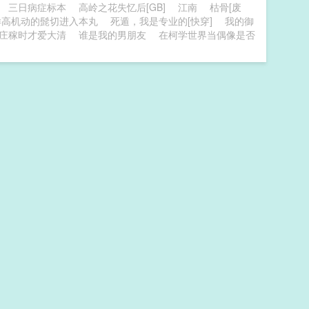
三日病症标本
高岭之花失忆后[GB]
江南
枯骨[废
样高机动的髭切进入本丸
死遁，我是专业的[快穿]
我的御
庄稼时才爱大清
谁是我的男朋友
在柯学世界当偶像是否