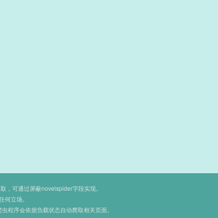
通过屏蔽novelspider字段实现。
任何立场。
爬虫程序会依据负载状态自动爬取相关页面。