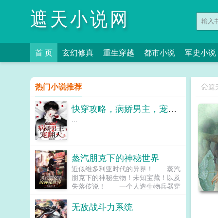
遮天小说网
首 页
玄幻修真
重生穿越
都市小说
军史小说
热门小说推荐
遮
快穿攻略，病娇男主，宠翻天！
...
蒸汽朋克下的神秘世界
近似维多利亚时代的异界！ 蒸汽
朋克下的神秘生物！未知宝藏！以及
失落传说！ 一个人造生物兵器穿
越到这个奇妙的世界！ 完成一段
奇妙的人生！...
无敌战斗力系统
...