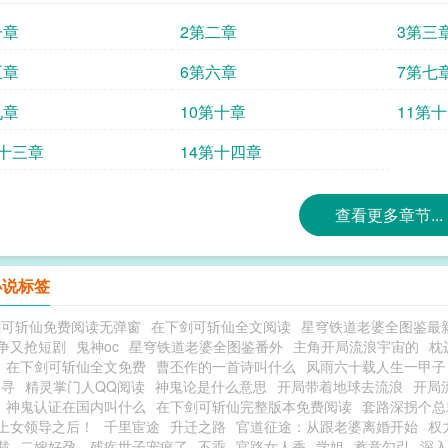
一章
2第二章
3第三
五章
6第六章
7第七
九章
10第十章
11第
第十三章
14第十四章
查看更多章节...
小说标签
剑可斩仙免费阅读无弹窗
在下剑可斩仙全文阅读
星穹铁道老婆全图鉴最
争又抢短剧
鬼神oc
星穹铁道老婆全图鉴番外
主角开局流浪宇宙的
枕
在下剑可斩仙全文免费
曹丕作的一首诗叫什么
风雨六十载人生一甲子
人寻
精灵掌门人QQ阅读
神鬼论是什么意思
开局带着地球去流浪
开局
神鬼认证在国内叫什么
在下剑可斩仙完整版本免费阅读
套路深拐个总
上女领导之后！
千里宦途
升迁之路
官道征途：从跟老婆离婚开始
权
裁
二嫁好孕，残疾世子宠疯了
不乖
官路女人香
学姐
蓄意勾引
深入