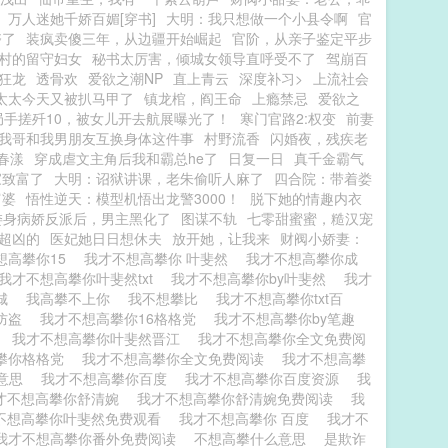
万人迷她千娇百媚[穿书]
大明：我只想做一个小县令啊
官
夺了
装疯卖傻三年，从边疆开始崛起
官阶，从亲子鉴定平步
村的留守妇女
秘书太厉害，倾城女领导直呼受不了
驾崩百
狂龙
透骨欢
爱欲之潮NP
直上青云
深度补习>
上流社会
太太今天又被扒马甲了
镇龙棺，阎王命
上瘾禁忌
爱欲之
局手搓歼10，被女儿开去航展曝光了！
寒门官路2:权变
前妻
我哥和我男朋友互换身体这件事
村野流香
闪婚夜，残疾老
春漾
穿成虐文主角后我和霸总he了
日复一日
真千金霸气
家致富了
大明：诏狱讲课，老朱偷听人麻了
四合院：带着娄
富婆
悟性逆天：模型机悟出龙警3000！
脱下她的情趣内衣
委身病娇反派后，男主黑化了
图谋不轨
七零甜蜜蜜，糙汉宠
超凶的
医妃她日日想休夫
放开她，让我来
财阀小娇妻：
想高攀你15
我才不想高攀你 叶斐然
我才不想高攀你成
我才不想高攀你叶斐然txt
我才不想高攀你by叶斐然
我才
学城
我高攀不上你
我不想攀比
我才不想高攀你txt百
无防盗
我才不想高攀你16格格党
我才不想高攀你by笔趣
似
我才不想高攀你叶斐然晋江
我才不想高攀你全文免费阅
攀你格格党
我才不想高攀你全文免费阅读
我才不想高攀
么意思
我才不想高攀你百度
我才不想高攀你百度资源
我
才不想高攀你舒清婉
我才不想高攀你舒清婉免费阅读
我
不想高攀你叶斐然免费观看
我才不想高攀你 百度
我才不
我才不想高攀你番外免费阅读
不想高攀什么意思
是欺诈