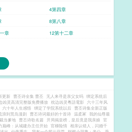
章
4第四章
章
8第八章
十一章
12第十二章
新更新
曹丕诗全集 曹丕
无人来寻是亲父女吗
绑定系统后
边凶灵高清完整版免费播放
枕边凶灵粵語電影
六十三年风
六十年人生感悟
绑定了学院系统以后
曹丕诗集全新正版
流浪到荒岛漫剧
曹丕诗词最好的十首诗
温柔冢
我的仙尊最
裁当爹地
曹丕诗歌名篇
开局揭皇榜，皇后竟是我亲娘
官
力巅峰：从城建办主任开始
官梯险情
相亲认错人，闪婚千
浅出
仙帝重生，我有一个紫云葫芦
财阀小甜妻：老公，乖