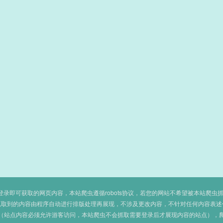
即可获取的网页内容，本站爬虫遵循robots协议，若您的网站不希望被本站爬虫抓取，可
抓取到的内容由程序自动进行排版处理再展现，不涉及更改内容，不针对任何内容表述
（站点内容必须允许游客访问，本站爬虫不会抓取需要登录后才展现内容的站点），