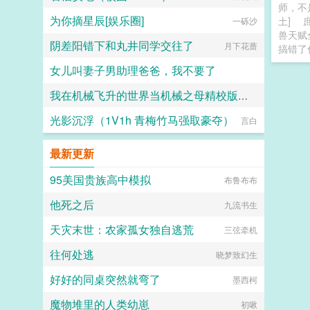
师，不
为你摘星辰[娱乐圈]
土]
一砾沙
兽天赋
阴差阳错下和丸井同学交往了
月下花蔷
搞错了
女儿叫妻子男助理爸爸，我不要了
我在机械飞升的世界当机械之母精校版全本+番外完
傅雅宁顾宇铭
光影沉浮（1V1h 青梅竹马强取豪夺）
莫桑无赫尔曼
言白
最新更新
95美国贵族高中模拟
布鲁布布
他死之后
九流书生
天灾末世：农家孤女独自逃荒
三弦牵机
往何处逃
晓梦致幻生
好好的同桌突然就弯了
墨西柯
魔物堆里的人类幼崽
初啾