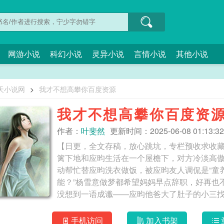
网游小说
科幻小说
灵异小说
言情小说
其他小说
天小说网
>
我才不想高攀你百度资源
我才不想高攀你百度资
作者：
叶斐然
更新时间：2025-06-08 01:13:32
【日更，全文存稿，放心跳坑，专栏预收求收
篱下地和应昀生活在一个屋檐下，对方冷淡高
动帮忙替应昀洗衣做饭，被应昀友人调侃是“童
能？”杨雪意做梦都希望妈妈早点辞职，好再也
没想到一语成谶——应昀他爸大了肚子的小三
知，他并非他爸的亲生子，而是他妈和分手初
下儿子，远赴海外疗伤杨雪意妈妈真的终止了
手机访问
加入书架