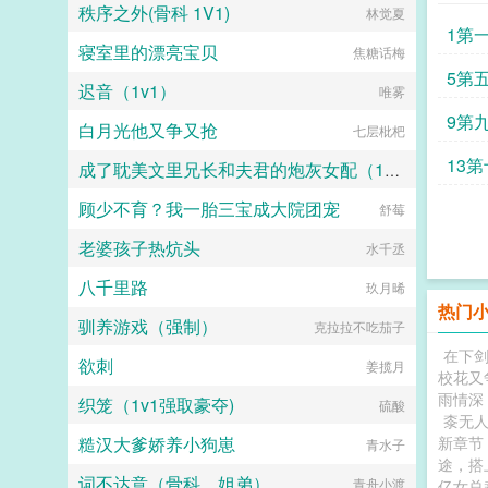
秩序之外(骨科 1V1)
林觉夏
1第
寝室里的漂亮宝贝
焦糖话梅
5第
迟音（1v1）
唯雾
9第
白月光他又争又抢
七层枇杷
13
成了耽美文里兄长和夫君的炮灰女配（1v3）
顾少不育？我一胎三宝成大院团宠
吃饭不眨眼
舒莓
老婆孩子热炕头
水千丞
八千里路
玖月晞
热门
驯养游戏（强制）
克拉拉不吃茄子
在下
欲刺
姜揽月
校花又
雨情深
织笼（1v1强取豪夺)
硫酸
桼无
糙汉大爹娇养小狗崽
新章节
青水子
途，搭
词不达意（骨科，姐弟）
青舟小渡
亿女总