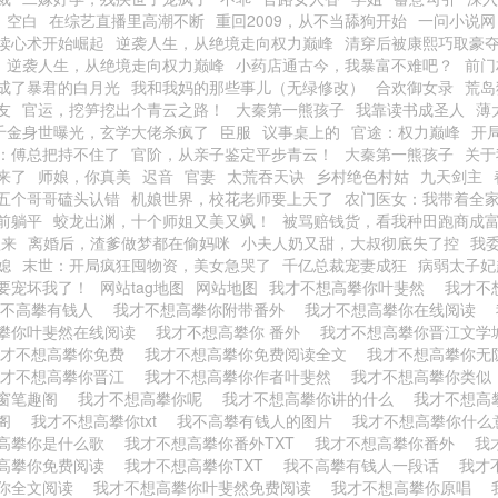
空白
在综艺直播里高潮不断
重回2009，从不当舔狗开始
一问小说网
读心术开始崛起
逆袭人生，从绝境走向权力巅峰
清穿后被康熙巧取豪
逆袭人生，从绝境走向权力巅峰
小药店通古今，我暴富不难吧？
前门
成了暴君的白月光
我和我妈的那些事儿（无绿修改）
合欢御女录
荒岛
友
官运，挖笋挖出个青云之路！
大秦第一熊孩子
我靠读书成圣人
薄
千金身世曝光，玄学大佬杀疯了
臣服
议事桌上的
官途：权力巅峰
开
：傅总把持不住了
官阶，从亲子鉴定平步青云！
大秦第一熊孩子
关于
来了
师娘，你真美
迟音
官妻
太荒吞天诀
乡村绝色村姑
九天剑主
五个哥哥磕头认错
机娘世界，校花老师要上天了
农门医女：我带着全
前躺平
蛟龙出渊，十个师姐又美又飒！
被骂赔钱货，看我种田跑商成
欲来
离婚后，渣爹做梦都在偷妈咪
小夫人奶又甜，大叔彻底失了控
我
媳
末世：开局疯狂囤物资，美女急哭了
千亿总裁宠妻成狂
病弱太子妃
要宠坏我了！
网站tag地图
网站地图
我才不想高攀你叶斐然
我才不
我不高攀有钱人
我才不想高攀你附带番外
我才不想高攀你在线阅读
攀你叶斐然在线阅读
我才不想高攀你 番外
我才不想高攀你晋江文
我才不想高攀你免费
我才不想高攀你免费阅读全文
我才不想高攀你
我才不想高攀你晋江
我才不想高攀你作者叶斐然
我才不想高攀你类
窗笔趣阁
我才不想高攀你呢
我才不想高攀你讲的什么
我才不想高
趣阁
我才不想高攀你txt
我不高攀有钱人的图片
我才不想高攀你什
高攀你是什么歌
我才不想高攀你番外TXT
我才不想高攀你番外
我
高攀你免费阅读
我才不想高攀你TXT
我不高攀有钱人一段话
我才
你全文阅读
我才不想高攀你叶斐然免费阅读
我才不想高攀你原唱