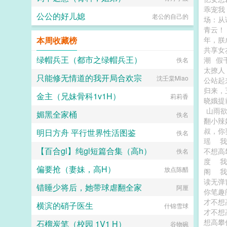
乖宠我
公公的好儿媳
老公的自己的
场：从
青云！
本周收藏榜
年，朕
共享女
绿帽兵王（都市之绿帽兵王）
潮
假
佚名
太撩人
只能修无情道的我开局合欢宗
沈壬棠Miao
公站起
归来，
金主（兄妹骨科1v1H）
莉莉香
晓娥提
山雨
媚黑全家桶
佚名
翻小辣
叔，你
明日方舟 平行世界性活图鉴
佚名
瑶
【百合gl】纯gl短篇合集（高h）
不想高
佚名
度
偏要抢（妻妹，高H）
放点陈醋
阁
读无弹
错睡少将后，她带球虐翻全家
阿厘
你笔
才不想
横滨的硝子医生
什锦雪球
才不想
想高攀
石榴炭笔（校园 1V1 H）
谷物碗