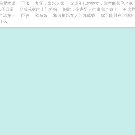
是咒术师
不服
九零：泉水人家
穿成年代娇娇女，靠空间带飞全家
庶子日常
穿成苏家的上门赘婿
抱歉，伤害男人的事我全做了
有这
全球第一
臣妻
催命娘
和偏执坏女人纠缠成瘾
你不能只在吃铁杆
什么