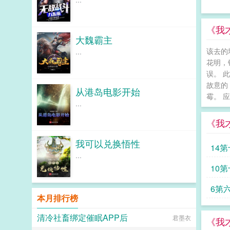
《我
大魏霸主
该去的
...
花明，
误。 
故意的
从港岛电影开始
霉。 
...
《我
我可以兑换悟性
14
...
10
6第
本月排行榜
清冷社畜绑定催眠APP后
君墨衣
《我