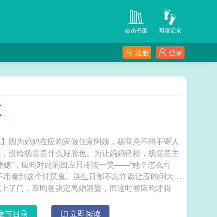
会员书架
阅读记录
注册
登录
源
藏】因为妈妈在应昀家做住家阿姨，杨雪意不得不寄人
傲，没给杨雪意什么好脸色。为让妈妈轻松，杨雪意主
养媳”，应昀对此的回应只冷淡一笑——“她？怎么可
不用看到这个讨厌鬼。连生日都不忘许愿让应昀倒大霉
找上了门，应昀爸决定离婚迎娶，而这时候应昀才得
恋的孩子。一朝太子被废，应昀被扫地出门，应昀妈丢
应昀家的工作。可惜杨雪意妈妈看不下去，热心收留了
章节目录
立即阅读