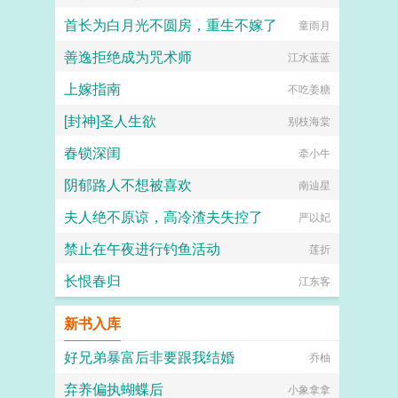
首长为白月光不圆房，重生不嫁了
童雨月
善逸拒绝成为咒术师
江水蓝蓝
上嫁指南
不吃姜糖
[封神]圣人生欲
别枝海棠
春锁深闺
牵小牛
阴郁路人不想被喜欢
南辿星
夫人绝不原谅，高冷渣夫失控了
严以妃
禁止在午夜进行钓鱼活动
莲折
长恨春归
江东客
新书入库
好兄弟暴富后非要跟我结婚
乔柚
弃养偏执蝴蝶后
小象拿拿