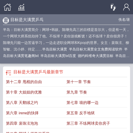
目标是大满贯乒乓
佚名
/著
半岛：目标大满贯简介：网球+韩娱。陈继先高三的目標是首尔大，但是有一天，
一个网球大师系统劫持了他。不练球？卖你游戏帐號！还不练球？卖你假房子！
陈继先只能一边苦逼学习，一边走进职业网球和Kpop的世界。女主：裴珠泫、柳
智敏、沈小婷、待定……
半岛目标大满贯
半岛目标大满贯全文免费阅读软件
半
岛目标大满贯笔趣阁txt
半岛目标大满贯txt百度
德约科维奇大满贯目标
半岛目标
大满贯笔趣阁最新章节
半岛目标大满贯完结免费
半岛目标大满贯奇书网
半岛目
标大满贯txt全文免费阅读
半岛目标大满贯第三中文网
半岛目标大满贯笔趣阁
半
目标是大满贯乒乓
最新章节
岛目标大满贯全文
半岛目标大满贯免费阅读软件
半岛目标大满贯无弹窗笔趣
第十二章 甩棍的自由
第十一章 节奏
阁
半岛目标大满贯阅读
目标是大满贯乒乓
半岛目标大满贯笔趣阁5200
半岛目
标大满贯无弹窗手机版
半岛目标大满贯在线阅读免费完整版
目标大满贯
半岛目
第十章 大姐姐的优雅
第九章 节奏
标大满贯笔趣阁无错版
半岛目标大满贯最新
半岛目标大满贯最新章节
半岛目标
大满贯123读书网
半岛目标大满贯无错版
半岛目标大满贯全文免费阅读
半岛目
第八章 天鹅绒之约
第七章 墙的哪一边
标大满贯最新章节更新
半岛目标大满贯最新章节免费
第六章 irene的抉择
第五章 反手地狱
第四章 裴珠泫泡泡
第三章 不练网球卖你房子