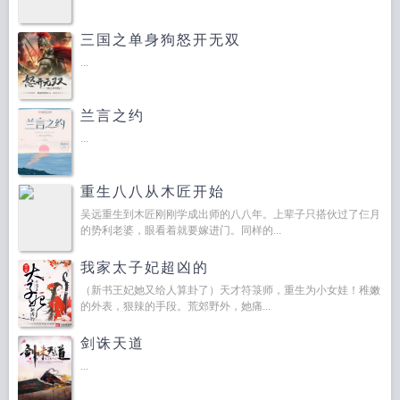
三国之单身狗怒开无双
...
兰言之约
...
重生八八从木匠开始
吴远重生到木匠刚刚学成出师的八八年。上辈子只搭伙过了仨月
的势利老婆，眼看着就要嫁进门。同样的...
我家太子妃超凶的
（新书王妃她又给人算卦了）天才符箓师，重生为小女娃！稚嫩
的外表，狠辣的手段。荒郊野外，她痛...
剑诛天道
...