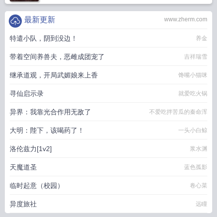
最新更新
www.zherm.com
特遣小队，阴到没边！
养金
带着空间养兽夫，恶雌成团宠了
吉祥瑞雪
继承道观，开局武媚娘来上香
馋嘴小猫咪
寻仙启示录
就爱吃火锅
异界：我靠光合作用无敌了
不爱吃拌苦瓜的秦命浑
大明：陛下，该喝药了！
一头小白鲸
洛伦兹力[1v2]
浆水渊
天魔道圣
蓝色孤影
临时起意（校园）
卷心菜
异度旅社
远瞳