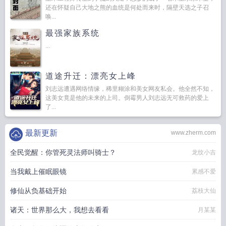
还在怀疑自己大地之熊的血统是何处而来时，隔壁天选之子召
唤...
最强家族系统
...
道途升迁：漂亮女上峰
刘志远遭遇网络情缘，稀里糊涂和美女网友私会。他全然不知，
这美女竟是他的未来的上司。倒霉男人刘志远无可救药的爱上
了...
最新更新
www.zherm.com
全民觉醒：你管死灵法师叫骑士？
龙纹小吉
当我戴上催眠眼镜
累感不爱
修仙从负基础开始
荔枝大仙
诸天：世界那么大，我想去看看
月某某