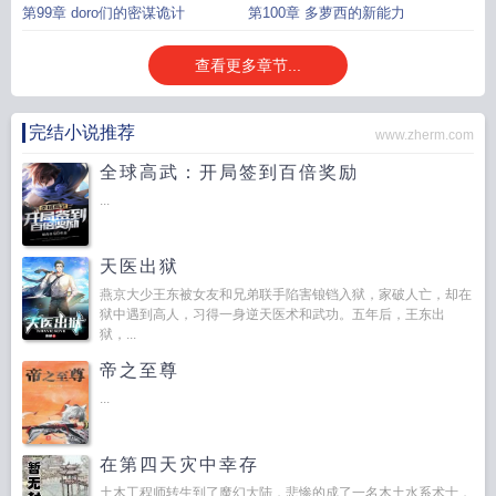
下
第99章 doro们的密谋诡计
第100章 多萝西的新能力
查看更多章节...
完结小说推荐
www.zherm.com
全球高武：开局签到百倍奖励
...
天医出狱
燕京大少王东被女友和兄弟联手陷害锒铛入狱，家破人亡，却在
狱中遇到高人，习得一身逆天医术和武功。五年后，王东出
狱，...
帝之至尊
...
在第四天灾中幸存
土木工程师转生到了魔幻大陆，悲惨的成了一名木土水系术士，