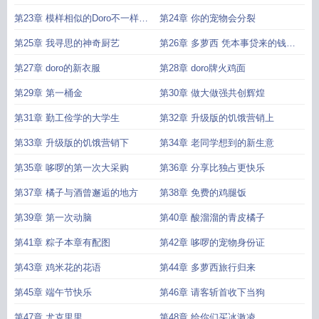
第23章 模样相似的Doro不一样的
第24章 你的宠物会分裂
性格
第25章 我寻思的神奇厨艺
第26章 多萝西 凭本事贷来的钱你
为什么要还
第27章 doro的新衣服
第28章 doro牌火鸡面
第29章 第一桶金
第30章 做大做强共创辉煌
第31章 勤工俭学的大学生
第32章 升级版的饥饿营销上
第33章 升级版的饥饿营销下
第34章 老同学想到的新生意
第35章 哆啰的第一次大采购
第36章 分享比独占更快乐
第37章 橘子与酒曾邂逅的地方
第38章 免费的鸡腿饭
第39章 第一次动脑
第40章 酸溜溜的青皮橘子
第41章 粽子本章有配图
第42章 哆啰的宠物身份证
第43章 鸡米花的花语
第44章 多萝西旅行归来
第45章 端午节快乐
第46章 请客斩首收下当狗
第47章 尤克里里
第48章 给你们买冰激凌