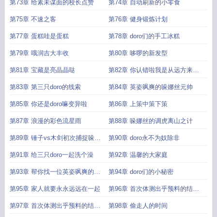
第73章 给素未谋面的校长点赞
第74章 自动刷新的小零食
第75章 不速之客
第76章 健身锻炼计划
第77章 蛋糕哇是蛋糕
第78章 doro们的手工冰糕
第79章 哦润吉大丰收
第80章 哆啰的新发型
第81章 宝藏是亮晶晶哒
第82章 你认错啦我是从远方来的
旅行doro
第83章 第三只doro的线索
第84章 英姿飒爽的哚娜丝元帅
第85章 你还是doro嘛变异啦
第86章 上策中策下策
第87章 浪漫的彩色流星雨
第88章 哚娜丝的调虎离山之计
第89章 锤子vs木剑初次捕捉哚娜
第90章 doro永不为奴除非
丝
第91章 给三只doro一起洗个澡
第92章 温馨的大家庭
第93章 帮你找一位英姿飒爽的女
第94章 doro们的小秘密
战士
第95章 家人就要永永远远在一起
第96章 首次体测出乎预料的结果
上
第97章 首次体测出乎预料的结果
第98章 偷走人的时间