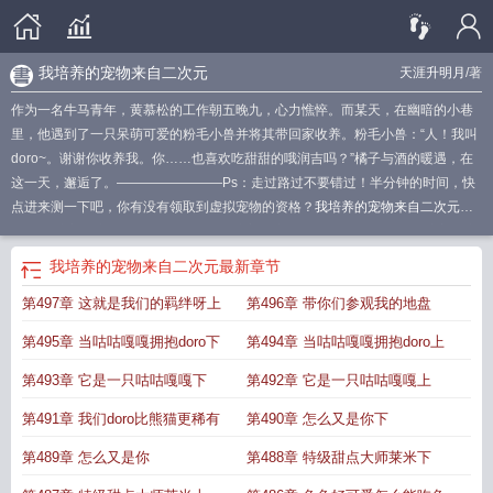
我培养的宠物来自二次元
天涯升明月
/著
作为一名牛马青年，黄慕松的工作朝五晚九，心力憔悴。而某天，在幽暗的小巷
里，他遇到了一只呆萌可爱的粉毛小兽并将其带回家收养。粉毛小兽：“人！我叫
doro~。谢谢你收养我。你……也喜欢吃甜甜的哦润吉吗？”橘子与酒的暖遇，在
这一天，邂逅了。————————Ps：走过路过不要错过！半分钟的时间，快
点进来测一下吧，你有没有领取到虚拟宠物的资格？
我培养的宠物来自二次元
TXT
我培养的宠物来自二次元起点
我培养的宠物来自二次元笔趣阁
我培养的宠
物来自二次元顶点网
我培养的宠物来自二次元书评
我培养的宠物来自二次元免
我培养的宠物来自二次元
最新章节
费阅读
我培养的宠物来自二次元免费
我陪养的宠物来自二次元
我收养的宠物来
第497章 这就是我们的羁绊呀上
第496章 带你们参观我的地盘
自二次元
我培养的s鼠
第495章 当咕咕嘎嘎拥抱doro下
第494章 当咕咕嘎嘎拥抱doro上
第493章 它是一只咕咕嘎嘎下
第492章 它是一只咕咕嘎嘎上
第491章 我们doro比熊猫更稀有
第490章 怎么又是你下
第489章 怎么又是你
第488章 特级甜点大师莱米下