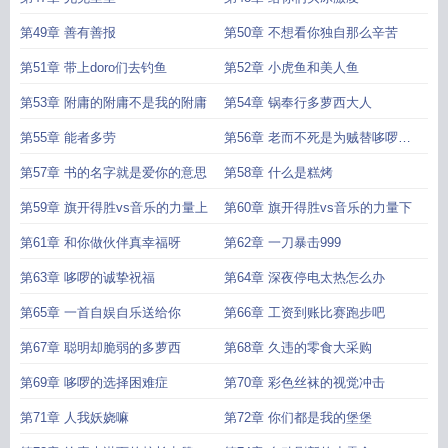
第49章 善有善报
第50章 不想看你独自那么辛苦
第51章 带上doro们去钓鱼
第52章 小虎鱼和美人鱼
第53章 附庸的附庸不是我的附庸
第54章 锅奉行多萝西大人
第55章 能者多劳
第56章 老而不死是为贼替哆啰复
仇
第57章 书的名字就是爱你的意思
第58章 什么是糕烤
第59章 旗开得胜vs音乐的力量上
第60章 旗开得胜vs音乐的力量下
第61章 和你做伙伴真幸福呀
第62章 一刀暴击999
第63章 哆啰的诚挚祝福
第64章 深夜停电太热怎么办
第65章 一首自娱自乐送给你
第66章 工资到账比赛跑步吧
第67章 聪明却脆弱的多萝西
第68章 久违的零食大采购
第69章 哆啰的选择困难症
第70章 彩色丝袜的视觉冲击
第71章 人我妖娆嘛
第72章 你们都是我的堡堡