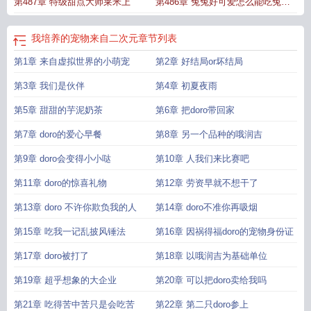
第487章 特级甜点大师莱米上
第486章 兔兔好可爱怎么能吃兔兔
呢下
我培养的宠物来自二次元
章节列表
第1章 来自虚拟世界的小萌宠
第2章 好结局or坏结局
第3章 我们是伙伴
第4章 初夏夜雨
第5章 甜甜的芋泥奶茶
第6章 把doro带回家
第7章 doro的爱心早餐
第8章 另一个品种的哦润吉
第9章 doro会变得小小哒
第10章 人我们来比赛吧
第11章 doro的惊喜礼物
第12章 劳资早就不想干了
第13章 doro 不许你欺负我的人
第14章 doro不准你再吸烟
第15章 吃我一记乱披风锤法
第16章 因祸得福doro的宠物身份证
第17章 doro被打了
第18章 以哦润吉为基础单位
第19章 超乎想象的大企业
第20章 可以把doro卖给我吗
第21章 吃得苦中苦只是会吃苦
第22章 第二只doro参上