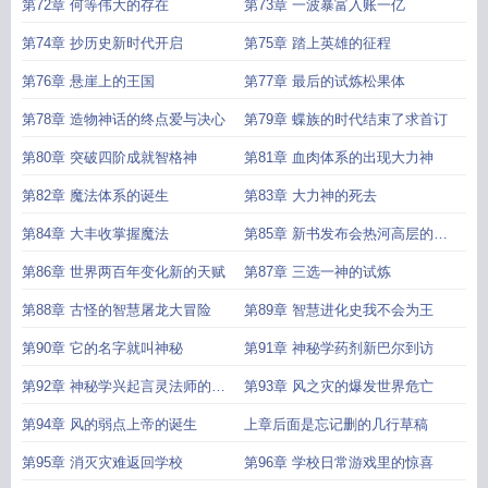
第72章 何等伟大的存在
第73章 一波暴富入账一亿
第74章 抄历史新时代开启
第75章 踏上英雄的征程
第76章 悬崖上的王国
第77章 最后的试炼松果体
第78章 造物神话的终点爱与决心
第79章 蝶族的时代结束了求首订
第80章 突破四阶成就智格神
第81章 血肉体系的出现大力神
第82章 魔法体系的诞生
第83章 大力神的死去
第84章 大丰收掌握魔法
第85章 新书发布会热河高层的恐
惧
第86章 世界两百年变化新的天赋
第87章 三选一神的试炼
第88章 古怪的智慧屠龙大冒险
第89章 智慧进化史我不会为王
第90章 它的名字就叫神秘
第91章 神秘学药剂新巴尔到访
第92章 神秘学兴起言灵法师的出
第93章 风之灾的爆发世界危亡
现
第94章 风的弱点上帝的诞生
上章后面是忘记删的几行草稿
第95章 消灭灾难返回学校
第96章 学校日常游戏里的惊喜