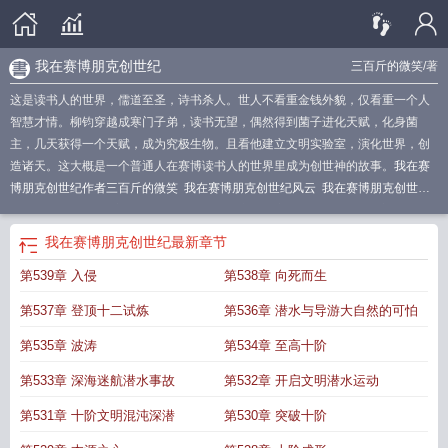
我在赛博朋克创世纪
三百斤的微笑
/著
这是读书人的世界，儒道至圣，诗书杀人。世人不看重金钱外貌，仅看重一个人
智慧才情。柳钧穿越成寒门子弟，读书无望，偶然得到菌子进化天赋，化身菌
主，几天获得一个天赋，成为究极生物。且看他建立文明实验室，演化世界，创
造诸天。这大概是一个普通人在赛博读书人的世界里成为创世神的故事。
我在赛
博朋克创世纪作者三百斤的微笑
我在赛博朋克创世纪风云
我在赛博朋克创世纪
三百斤的微笑
我在赛博朋克创世纪无错版
穿越到赛博朋克boss
我在赛博朋克创
世纪完结了吗
我在赛博朋克创世纪乐文
赛博朋克创作
我在赛博朋克创世纪无错
我在赛博朋克创世纪
最新章节
字
我在赛博朋克创世纪免费
我在赛博朋克创世纪TXT
我在赛博朋克创世纪百度
第539章 入侵
第538章 向死而生
百科
我在赛博朋克创世纪免费。弹窗
赛博朋克创战纪
我在赛博朋克创世纪笔趣
阁
我在赛博朋克创世纪哪里看
我在赛博朋克创世纪目录
我在赛博朋克创世纪篱
第537章 登顶十二试炼
第536章 潜水与导游大自然的可怕
笆好文学
我在赛博朋克创世纪起点
第535章 波涛
第534章 至高十阶
第533章 深海迷航潜水事故
第532章 开启文明潜水运动
第531章 十阶文明混沌深潜
第530章 突破十阶