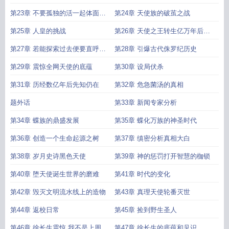
第23章 不要孤独的活一起体面的
第24章 天使族的破茧之战
死
第25章 人皇的挑战
第26章 天使之王转生亿万年后的
热河市
第27章 若能探索过去便要直呼我
第28章 引爆古代侏罗纪历史
的名字
第29章 震惊全网天使的底蕴
第30章 设局伏杀
第31章 历经数亿年后先知仍在
第32章 危急菌汤的真相
题外话
第33章 新闻专家分析
第34章 蝶族的鼎盛发展
第35章 蝶化万族的神圣时代
第36章 创造一个生命起源之树
第37章 缜密分析真相大白
第38章 岁月史诗黑色天使
第39章 神的惩罚打开智慧的枷锁
第40章 堕天使诞生世界的磨难
第41章 时代的变化
第42章 毁灭文明流水线上的造物
第43章 真理天使轮番灭世
第44章 返校日常
第45章 捡到野生圣人
第46章 徐长生震惊 我不是上周是
第47章 徐长生的底蕴和见识