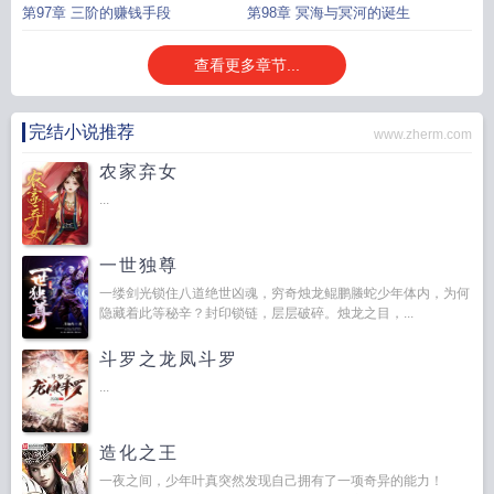
第97章 三阶的赚钱手段
第98章 冥海与冥河的诞生
查看更多章节...
完结小说推荐
www.zherm.com
农家弃女
...
一世独尊
一缕剑光锁住八道绝世凶魂，穷奇烛龙鲲鹏螣蛇少年体内，为何
隐藏着此等秘辛？封印锁链，层层破碎。烛龙之目，...
斗罗之龙凤斗罗
...
造化之王
一夜之间，少年叶真突然发现自己拥有了一项奇异的能力！