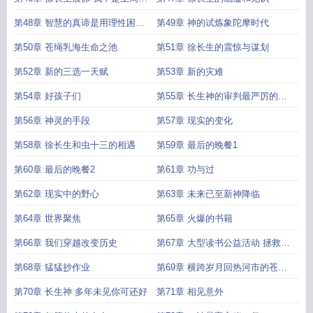
侏罗纪的
第48章 智慧的真谛是用理性困住
第49章 神的试炼象陀摩时代
野性
第50章 苍绳乳海生命之池
第51章 徐长生的震惊与谋划
第52章 新的三选一天赋
第53章 新的灾难
第54章 好孩子们
第55章 长生神的审判最严厉的惩
罚
第56章 神灵的手段
第57章 现实的变化
第58章 徐长生和虫十三的相遇
第59章 最后的晚餐1
第60章 最后的晚餐2
第61章 功与过
第62章 现实中的野心
第63章 未来已至新神降临
第64章 世界聚焦
第65章 火爆的书籍
第66章 我们穿越改变历史
第67章 大型读书公益活动 拯救象
神
第68章 猛猛抄作业
第69章 横跨岁月回热河市的苍梧
树
第70章 长生神 多年未见你可还好
第71章 相见意外