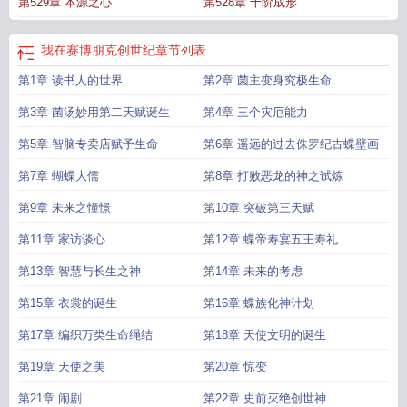
第529章 本源之心
第528章 十阶成形
我在赛博朋克创世纪
章节列表
第1章 读书人的世界
第2章 菌主变身究极生命
第3章 菌汤妙用第二天赋诞生
第4章 三个灾厄能力
第5章 智脑专卖店赋予生命
第6章 遥远的过去侏罗纪古蝶壁画
第7章 蝴蝶大儒
第8章 打败恶龙的神之试炼
第9章 未来之憧憬
第10章 突破第三天赋
第11章 家访谈心
第12章 蝶帝寿宴五王寿礼
第13章 智慧与长生之神
第14章 未来的考虑
第15章 衣裳的诞生
第16章 蝶族化神计划
第17章 编织万类生命绳结
第18章 天使文明的诞生
第19章 天使之美
第20章 惊变
第21章 闹剧
第22章 史前灭绝创世神