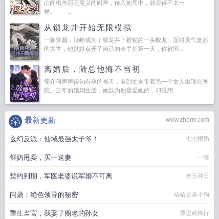
山间虫兽那无意义的叫声，传入他耳中，就变得不太一
样。 ...
从锁龙井开始无限模拟
一朝穿越，姬峥成为了锁龙井下被锁的一头蛟龙，面对灵气复苏
的大世，他默默点开了自己的金手指第一天，你被困...
离婚后，陆总他悔不当初
简介何声声得知有孕的当天，看到丈夫带着另一个女人出现在医
院。三年的婚姻生活，她以为他是爱她的，却没想...
最新更新
www.zherm.com
玄幻反派：仙域最强太子爷！
七七椰奶
鲜奶甩卖，买一送妻
一绪
契约到期，军医老婆说军婚不可离
老五种田
问鼎：绝色领导的秘密
哈哈是条小狗
重生当官，我娶了阁老的孙女
墨里藏锋行