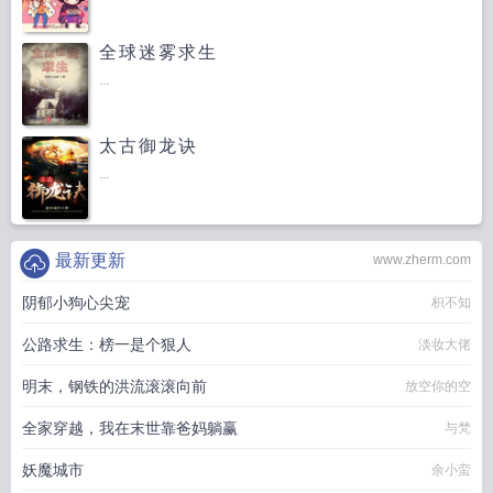
全球迷雾求生
...
太古御龙诀
...
最新更新
www.zherm.com
阴郁小狗心尖宠
枳不知
公路求生：榜一是个狠人
淡妆大佬
明末，钢铁的洪流滚滚向前
放空你的空
全家穿越，我在末世靠爸妈躺赢
与梵
妖魔城市
余小蛮