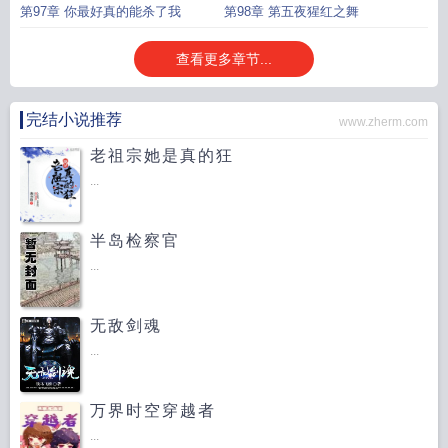
第97章 你最好真的能杀了我
第98章 第五夜猩红之舞
查看更多章节...
完结小说推荐
www.zherm.com
老祖宗她是真的狂
...
半岛检察官
...
无敌剑魂
...
万界时空穿越者
...