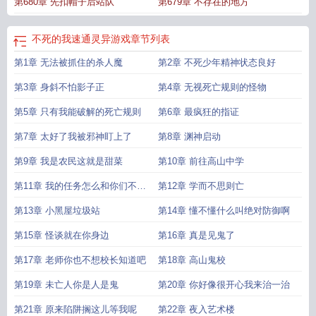
第680章 先扣帽子后站队
第679章 不存在的地方
不死的我速通灵异游戏
章节列表
第1章 无法被抓住的杀人魔
第2章 不死少年精神状态良好
第3章 身斜不怕影子正
第4章 无视死亡规则的怪物
第5章 只有我能破解的死亡规则
第6章 最疯狂的指证
第7章 太好了我被邪神盯上了
第8章 渊神启动
第9章 我是农民这就是甜菜
第10章 前往高山中学
第11章 我的任务怎么和你们不一
第12章 学而不思则亡
样
第13章 小黑屋垃圾站
第14章 懂不懂什么叫绝对防御啊
第15章 怪谈就在你身边
第16章 真是见鬼了
第17章 老师你也不想校长知道吧
第18章 高山鬼校
第19章 未亡人你是人是鬼
第20章 你好像很开心我来治一治
第21章 原来陷阱搁这儿等我呢
第22章 夜入艺术楼