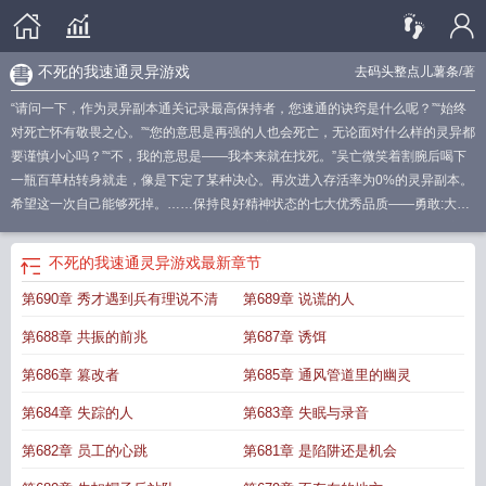
不死的我速通灵异游戏
去码头整点儿薯条
/著
“请问一下，作为灵异副本通关记录最高保持者，您速通的诀窍是什么呢？”“始终
对死亡怀有敬畏之心。”“您的意思是再强的人也会死亡，无论面对什么样的灵异都
要谨慎小心吗？”“不，我的意思是——我本来就在找死。”吴亡微笑着割腕后喝下
一瓶百草枯转身就走，像是下定了某种决心。再次进入存活率为0%的灵异副本。
希望这一次自己能够死掉。……保持良好精神状态的七大优秀品质——勇敢:大不
了去死。乐观:那又怎样，反正又死不了。社交:要不你们还是当我死了吧。诚实:
你爱信不信，不信去死。坦然:死了不就好了。沟通:那怎么办？要不我去死。公
不死的我速通灵异游戏
最新章节
正:把你们都杀了。……（无限流）（乐子人）（思路清奇无节操）
我的不死
第690章 秀才遇到兵有理说不清
第689章 说谎的人
外
不死的我简直太强了
不死的我实在是太强了 最新章节 无弹窗
不死的我实在
是太强了百度百科
不死的我速刷灵异游戏
不死的我实在太强了
不死不灭的
第688章 共振的前兆
第687章 诱饵
我
不死的我速刷灵异游戏全文阅读
不死的我实在太强了笔趣阁
不死的我速刷灵
异游戏免费无广告
不死的我真是太强了
不死的我速刷灵异游戏332章
不死的我
第686章 篡改者
第685章 通风管道里的幽灵
实在是太强了免费
不死的我速刷灵异游戏百度百科
不死的我速刷灵异游戏真人
第684章 失踪的人
第683章 失眠与录音
听书
不死的我太强了
不死的我实在是太强了123
不死的我只能半血族
不死的
我血族
不死的我吸血鬼
不死的我灵异游戏类型
不死的我灵异游戏女主有几
第682章 员工的心跳
第681章 是陷阱还是机会
个
不死的我速刷灵异游戏无错
不死的我只好假扮血族最新章节列表