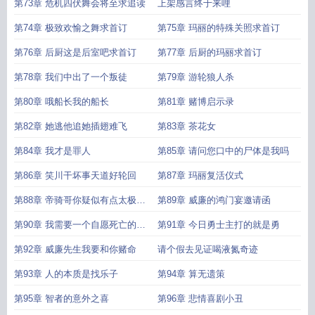
第73章 危机四伏舞会将至求追读
上架感言终于来哩
第74章 极致欢愉之舞求首订
第75章 玛丽的特殊关照求首订
第76章 后厨这是后室吧求首订
第77章 后厨的玛丽求首订
第78章 我们中出了一个叛徒
第79章 游轮狼人杀
第80章 哦船长我的船长
第81章 赌博启示录
第82章 她逃他追她插翅难飞
第83章 茶花女
第84章 我才是罪人
第85章 请问您口中的尸体是我吗
第86章 笑川干坏事天道好轮回
第87章 玛丽复活仪式
第88章 帝骑哥你疑似有点太极端
第89章 威廉的鸿门宴邀请函
了
第90章 我需要一个自愿死亡的勇
第91章 今日勇士主打的就是勇
士
第92章 威廉先生我要和你赌命
请个假去见证喝液氮奇迹
第93章 人的本质是找乐子
第94章 算无遗策
第95章 智者的意外之喜
第96章 悲情喜剧小丑