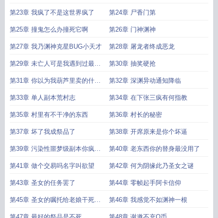
第23章 我疯了不是这世界疯了
第24章 尸香门第
第25章 撞鬼怎么办撞死它啊
第26章 门神渊神
第27章 我乃渊神克星BUG小天才
第28章 屠龙者终成恶龙
第29章 未亡人可是我遇到过最好
第30章 抽奖硬抢
的队友
第31章 你以为我葫芦里卖的什么
第32章 深渊异动通知降临
药
第33章 单人副本荒村志
第34章 在下张三疯有何指教
第35章 村里有不干净的东西
第36章 村长的秘密
第37章 坏了我成祭品了
第38章 开席原来是你个坏逼
第39章 污染性噩梦级副本你疯了
第40章 老东西你的替身最没用了
还是我疯了
第41章 做个交易吗名字叫欲望
第42章 何为阴缘此乃圣女之谜
第43章 圣女的任务罢了
第44章 零帧起手阿卡信仰
第45章 圣女的嘱托给老娘干死他
第46章 我感觉不如渊神一根
们
第47章 最好的祭品是不死
第48章 谢邀不充Q币