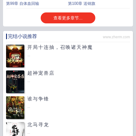
第99章 自体血回输
第100章 送锦旗
查看更多章节...
完结小说推荐
www.zherm.com
开局十连抽，召唤诸天神魔
...
超神宠兽店
...
谁与争锋
...
北马寻龙
...