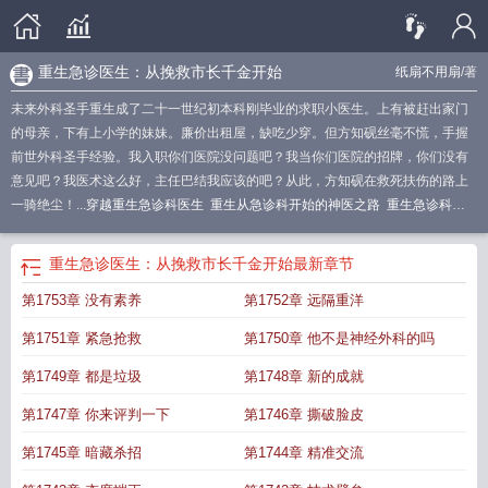
重生急诊医生：从挽救市长千金开始
纸扇不用扇
/著
未来外科圣手重生成了二十一世纪初本科刚毕业的求职小医生。上有被赶出家门
的母亲，下有上小学的妹妹。廉价出租屋，缺吃少穿。但方知砚丝毫不慌，手握
前世外科圣手经验。我入职你们医院没问题吧？我当你们医院的招牌，你们没有
意见吧？我医术这么好，主任巴结我应该的吧？从此，方知砚在救死扶伤的路上
一骑绝尘！...
穿越重生急诊科医生
重生从急诊科开始的神医之路
重生急诊科医
生之系统
从急诊医生
重生急诊医生米子轩
重生之急诊科医生神来一刀
重生之
急救医生
重生急诊科医生的
重生急诊科医生
重生急诊科医生之
主角重生急诊
重生急诊医生：从挽救市长千金开始
最新章节
科医生
重生之急诊科医生章节
重生急诊科医生之圣手
重生之超级急诊医生
重
第1753章 没有素养
第1752章 远隔重洋
生急诊医生全文免费阅读
重生之急诊科医生txt
重生之急诊室
重生急诊医生
重
生从急诊科医生开始
重生之从急诊科医生开始
重生之急诊医生 txt
重生急诊
第1751章 紧急抢救
第1750章 他不是神经外科的吗
室
穿越或重生到急诊医生
重生到急诊科医生的
重生到急诊科的
重生急诊科医
生之何建一
重生急诊科医生之我是何建一
重生急珍科医生
重生之急诊科医
第1749章 都是垃圾
第1748章 新的成就
生
重生之我是急诊室大夫
女主重生急诊科医生
重生急救科医生
第1747章 你来评判一下
第1746章 撕破脸皮
第1745章 暗藏杀招
第1744章 精准交流