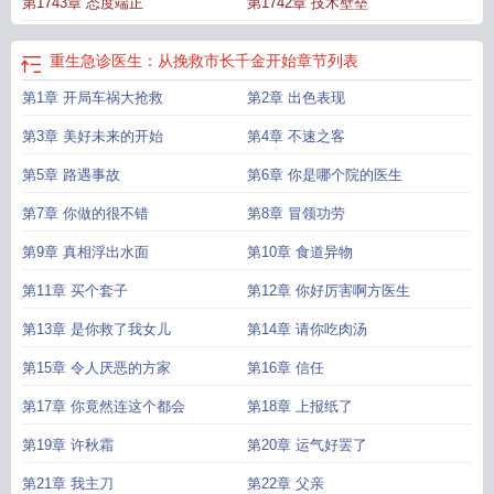
第1743章 态度端正
第1742章 技术壁垒
重生急诊医生：从挽救市长千金开始
章节列表
第1章 开局车祸大抢救
第2章 出色表现
第3章 美好未来的开始
第4章 不速之客
第5章 路遇事故
第6章 你是哪个院的医生
第7章 你做的很不错
第8章 冒领功劳
第9章 真相浮出水面
第10章 食道异物
第11章 买个套子
第12章 你好厉害啊方医生
第13章 是你救了我女儿
第14章 请你吃肉汤
第15章 令人厌恶的方家
第16章 信任
第17章 你竟然连这个都会
第18章 上报纸了
第19章 许秋霜
第20章 运气好罢了
第21章 我主刀
第22章 父亲