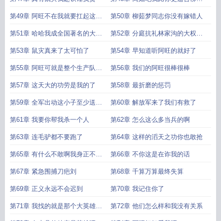
青
第49章 阿旺不在我就要扛起这个
第50章 柳茹梦同志你没有嫁错人
家
第51章 哈哈我成全国著名的大诗
第52章 分庭抗礼林家沟的大权争
人了
夺
第53章 鼠灾真来了太可怕了
第54章 早知道听阿旺的就好了
第55章 阿旺可就是整个生产队的
第56章 我们的阿旺很棒很棒
大恩人
第57章 这天大的功劳是我的了
第58章 最折磨的惩罚
第59章 全军出动这小子至少送了
第60章 解放军来了我们有救了
我个二
第61章 我要你帮我杀一个人
第62章 怎么这么多当兵的啊
第63章 连毛驴都不要跑了
第64章 这样的滔天之功你也敢抢
第65章 有什么不敢啊我身正不怕
第66章 不你这是在诈我的话
影子斜
第67章 紧急围捕刀疤刘
第68章 千算万算最终失算
第69章 正义永远不会迟到
第70章 我记住你了
第71章 我找的就是那个大英雄林
第72章 他们怎么样和我没有关系