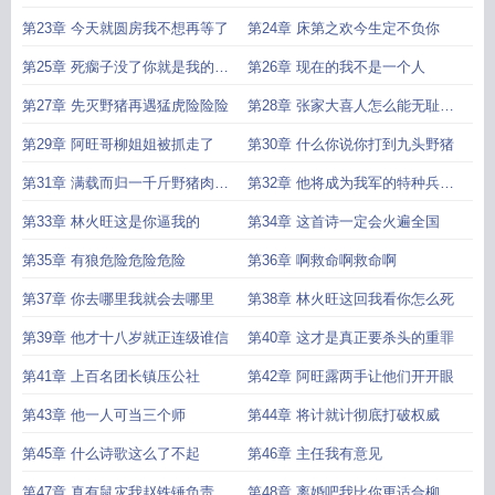
射手
第23章 今天就圆房我不想再等了
第24章 床第之欢今生定不负你
第25章 死瘸子没了你就是我的媳
第26章 现在的我不是一个人
妇
第27章 先灭野猪再遇猛虎险险险
第28章 张家大喜人怎么能无耻成
这样
第29章 阿旺哥柳姐姐被抓走了
第30章 什么你说你打到九头野猪
第31章 满载而归一千斤野猪肉的
第32章 他将成为我军的特种兵之
威力
父
第33章 林火旺这是你逼我的
第34章 这首诗一定会火遍全国
第35章 有狼危险危险危险
第36章 啊救命啊救命啊
第37章 你去哪里我就会去哪里
第38章 林火旺这回我看你怎么死
第39章 他才十八岁就正连级谁信
第40章 这才是真正要杀头的重罪
第41章 上百名团长镇压公社
第42章 阿旺露两手让他们开开眼
第43章 他一人可当三个师
第44章 将计就计彻底打破权威
第45章 什么诗歌这么了不起
第46章 主任我有意见
第47章 真有鼠灾我赵铁锤负责
第48章 离婚吧我比你更适合柳知