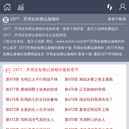
1977，开局女知青以身相许
家有十猫
/著
1977，开局女知青以身相许是由作者：家有十猫所著，遮天小说网免费提供
1977，开局女知青以身相许全文在线阅读。
三秒记住本站：遮天小说网 网址：www.zherm.com
1977开局女知青以身相许叫
什么名字
1977开局女知青以身相许家有十猫
开局女知青以身相许
1977开局女
知青以身相许免费阅读全文
开局女知青以身相许 家有十猫
重回1977开局和女知
青回城的
开局女知青以身相许 家有十猫 著
开局78被女知青退婚情节不严
谨
1977开局女知青以身相许70
开局女知青以身相许最新章节更新时间
开局女
1977，开局女知青以身相许
最新章节
知青以身相许免费阅读
1997年开局女知青以身相许
开局女知青以身相许32
重
第479章 光明正大不行那就不择手
第478章 港姐决赛之夜走着瞧
生1977开局女知青以身相许
重回1977开局跟女知青回城
1977开局女知青以身
相许免费阅读
开局女知青以身相许大结局
开局女知青以身相许动漫
开局女知青
段
第477章 感谢邵爵士送来的助攻
第476章 正宫娘娘的审视
以身相许女主是谁
1977开局女知青以身相许
开局女知青以身相许笔趣阁
1977
从知青开始
开局女知青以身相许219
开局女知青以身相许403
1977开局女知青
第475章 听我的立刻去找你爹地
第474章 现在轮到我来吃你了
以身相许全集在线阅读
开局女知青以身相许 562章
开局女知青以身相许短剧合
第473章 全新的女人生存法则
第472章 量身定制冠军之路
集
1977开局女知青以身相许 笔趣阁
1977开局女知青以身相许txt
开局女知青以
身相许纵横
开局女知青以身相许 第20章
开局女知青以身相许401
开局女知青以
第471章 同样清冷气质的女人
第470章 充满野心的女人
身相许最新章节新
1978开局被女知青骗婚
开局女知青以身相许txt
1977.开局女