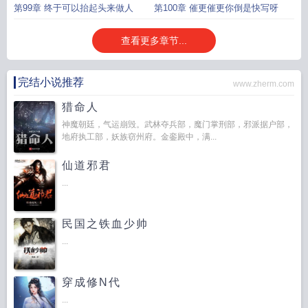
第99章 终于可以抬起头来做人
第100章 催更催更你倒是快写呀
查看更多章节...
完结小说推荐
www.zherm.com
猎命人
神魔朝廷，气运崩毁。武林夺兵部，魔门掌刑部，邪派据户部，
地府执工部，妖族窃州府。金銮殿中，满...
仙道邪君
...
民国之铁血少帅
...
穿成修N代
...