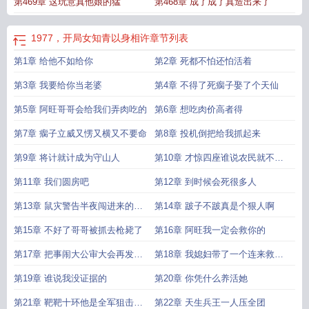
第469章 这玩意真他娘的猛
第468章 成了成了真造出来了
知青以身相许
1977开局女知青以身相许最新章节阅读
1977开局女知青以身相许
32
1977开局女知青以身相许林火旺
开局女知青以身相许短剧
1977，开局女知青以身相许
章节列表
第1章 给他不如给你
第2章 死都不怕还怕活着
第3章 我要给你当老婆
第4章 不得了死瘸子娶了个天仙
第5章 阿旺哥哥会给我们弄肉吃的
第6章 想吃肉价高者得
第7章 瘸子立威又愣又横又不要命
第8章 投机倒把给我抓起来
第9章 将计就计成为守山人
第10章 才惊四座谁说农民就不能
作诗
第11章 我们圆房吧
第12章 到时候会死很多人
第13章 鼠灾警告半夜闯进来的黑
第14章 跛子不跛真是个狠人啊
影
第15章 不好了哥哥被抓去枪毙了
第16章 阿旺我一定会救你的
第17章 把事闹大公审大会再发警
第18章 我媳妇带了一个连来救我
告
了
第19章 谁说我没证据的
第20章 你凭什么养活她
第21章 靶靶十环他是全军狙击神
第22章 天生兵王一人压全团