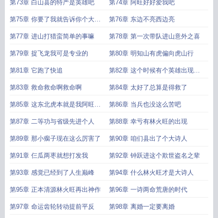
火旺
第73章 白山县的特产是英雄吧
第74章 阿旺好好爱我吧
第75章 你要了我就告诉你个大秘
第76章 东边不亮西边亮
密
第77章 进山打猎蛮简单的事嘛
第78章 第一次带队进山意外之喜
第79章 捉飞龙我可是专业的
第80章 明知山有虎偏向虎山行
第81章 它跑了快追
第82章 这个时候有个英雄出现该
多好
第83章 救命救命啊救命啊
第84章 太好了总算是得救了
第85章 这东北虎本就是我阿旺哥
第86章 当兵也没这么苦吧
的
第87章 二等功与省级先进个人
第88章 幸亏有林火旺的出现
第89章 那小瘸子现在这么厉害了
第90章 咱们县出了个大诗人
第91章 仨瓜两枣就想打发我
第92章 钟跃进这个欺世盗名之辈
第93章 感觉已经到了人生巅峰
第94章 什么林火旺才是大诗人
第95章 正本清源林火旺再出神作
第96章 一诗两命荒唐的时代
第97章 命运齿轮转动提前平反
第98章 离婚一定要离婚