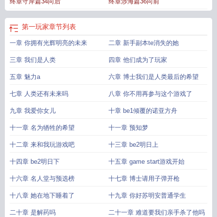
终章守岸篇34向后
终章涉海篇36向前
第一玩家
章节列表
一章 你拥有光辉明亮的未来
二章 新手副本te消失的她
三章 我们是人类
四章 他们成为了玩家
五章 魅力a
六章 博士我们是人类最后的希望
七章 人类还有未来吗
八章 你不用再参与这个游戏了
九章 我爱你女儿
十章 be1倾覆的诺亚方舟
十一章 名为牺牲的希望
十一章 预知梦
十二章 来和我玩游戏吧
十三章 be2明日上
十四章 be2明日下
十五章 game start游戏开始
十六章 名人堂与预选榜
十七章 博士请用子弹开枪
十八章 她在地下睡着了
十九章 你好苏明安普通学生
二十章 是解药吗
二十一章 难道要我们亲手杀了他吗