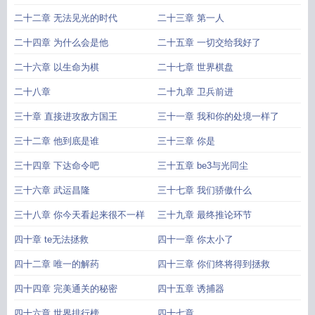
二十二章 无法见光的时代
二十三章 第一人
二十四章 为什么会是他
二十五章 一切交给我好了
二十六章 以生命为棋
二十七章 世界棋盘
二十八章
二十九章 卫兵前进
三十章 直接进攻敌方国王
三十一章 我和你的处境一样了
三十二章 他到底是谁
三十三章 你是
三十四章 下达命令吧
三十五章 be3与光同尘
三十六章 武运昌隆
三十七章 我们骄傲什么
三十八章 你今天看起来很不一样
三十九章 最终推论环节
四十章 te无法拯救
四十一章 你太小了
四十二章 唯一的解药
四十三章 你们终将得到拯救
四十四章 完美通关的秘密
四十五章 诱捕器
四十六章 世界排行榜
四十七章