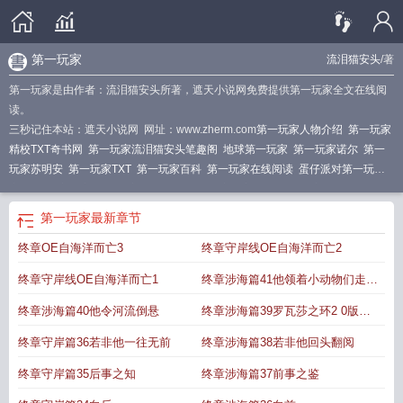
第一玩家
流泪猫安头
/著
第一玩家是由作者：流泪猫安头所著，遮天小说网免费提供第一玩家全文在线阅
读。
三秒记住本站：遮天小说网 网址：www.zherm.com
第一玩家人物介绍
第一玩家
精校TXT奇书网
第一玩家流泪猫安头笔趣阁
地球第一玩家
第一玩家诺尔
第一
玩家苏明安
第一玩家TXT
第一玩家百科
第一玩家在线阅读
蛋仔派对第一玩
家
第一玩家百度
第一玩家免费阅读
第一玩家txt完整版
第一玩家结局
一号玩
家
第一玩家起点
第一玩家怎么样
第一玩家流泪猫安头
第一玩家TXT百度
第一
第一玩家
最新章节
玩家完结了吗
第一玩家笔趣阁
第一玩家有女主吗
第一玩家txt百度
第一玩家精
终章OE自海洋而亡3
终章守岸线OE自海洋而亡2
校TXT
第一玩家是双男主吗
第一玩家蛋仔派对
第一玩家简介
第一玩家 txt
第一
玩家百度百科
第一玩家起点中文网
第一玩家流泪猫安头TXT
终章守岸线OE自海洋而亡1
终章涉海篇41他领着小动物们走出
黑暗
终章涉海篇40他令河流倒悬
终章涉海篇39罗瓦莎之环2 0版本
归途已更新
终章守岸篇36若非他一往无前
终章涉海篇38若非他回头翻阅
终章守岸篇35后事之知
终章涉海篇37前事之鉴