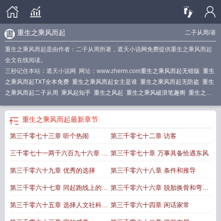
重生之乘风而起
二子从周
/著
重生之乘风而起是由作者：二子从周所著，遮天小说网免费提供重生之乘风而起
全文在线阅读。
三秒记住本站：遮天小说网 网址：www.zherm.com
重生之乘风而起无错版
重生
之乘风而起TXT全本免费
重生之乘风而起女主是谁
重生之乘风而起无防盗
重生
之乘风而起二子从周
乘风起知乎
重生之风起
重生之乘风破浪笔趣阁
重生之乘
风而起TXT百度资源
重生之乘风而起123读
重生之乘风而起 二子从周 笔趣阁
重
生之乘风而起 二子从周
重生之乘风而起TXT
重生之乘风而起百度
重生之乘风而
重生之乘风而起
最新章节
起笔趣阁
主角叫乘风的
乘风而上百度百科
重生之乘风而起 第2439章
重生之乘
第三千零七十三章 听个热闹
第三千零七十二章 访客
风而起TXT精校
重生之乘风而起无弹窗
重生之乘风而起笔下文学
重生之乘风破
浪的姐姐
重生之乘风而起百度百科
重生乘风破浪
乘风而上 都市
重生之乘风而
三千零七十一两千六百九十六章 有
第三千零七十章 万事具备恰遇东风
起免费阅读
重生之乘风而起女主有几个
重生之乘风而起 第2155章
趣的细节
第三千零六十九章 优秀的选择
第三千零六十八章 条件和推导
第三千零六十七章 同起跑线上的竞
第三千零六十六章 脱胎换骨和弯道
争不可怕
超车
第三千零六十五章 选择人文社科类
第三千零六十四章 闲话家常
的话