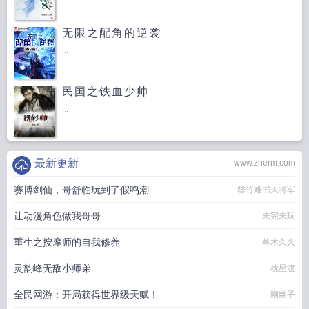
无限之配角的逆袭
...
民国之铁血少帅
...
最新更新
www.zherm.com
赛博剑仙，哥舒临玩到了假鸣潮
罄竹难书大将军
让动漫角色做我哥哥
未完未玩
重生之按摩师的自我修养
草木久久
灵韵峰无敌小师弟
枕星渡
全民网游：开局获得世界级天赋！
幽幽子