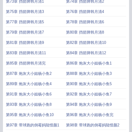
第73章 挡箭牌韩月清1
第74章 挡箭牌韩月清2
第75章 挡箭牌韩月清3
第76章 挡箭牌韩月清4
第77章 挡箭牌韩月清5
第78章 挡箭牌韩月清6
第79章 挡箭牌韩月清7
第80章 挡箭牌韩月清8
第81章 挡箭牌韩月清9
第82章 挡箭牌韩月清10
第83章 挡箭牌韩月清11
第84章 挡箭牌韩月清12
第85章 挡箭牌韩月清完
第86章 炮灰大小姐杨小鱼1
第87章 炮灰大小姐杨小鱼2
第88章 炮灰大小姐杨小鱼3
第89章 炮灰大小姐杨小鱼4
第90章 炮灰大小姐杨小鱼5
第91章 炮灰大小姐杨小鱼6
第92章 炮灰大小姐杨小鱼7
第93章 炮灰大小姐杨小鱼8
第94章 炮灰大小姐杨小鱼9
第95章 炮灰大小姐杨小鱼10
第96章 炮灰大小姐杨小鱼完
第97章 带球跑的倒霉妈陆惜颜1
第98章 带球跑的倒霉妈陆惜颜2