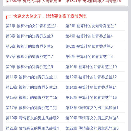
第1342章 冤死的冯家人冯青黛15
第1341章 冤死的冯家人冯青黛14
快穿之大佬来了，渣渣要倒霉了
章节列表
第1章 被算计的女知青乔芝兰1
第2章 被算计的女知青乔芝兰2
第3章 被算计的知青乔芝兰3
第4章 被算计的知青乔芝兰4
第5章 被算计的知青乔芝兰5
第6章 被算计的知青乔芝兰6
第7章 被算计的知青乔芝兰7
第8章 被算计的知青乔芝兰8
第9章 被算计的知青乔芝兰9
第10章 被算计的知青乔芝兰10
第11章 被算计的知青乔芝兰11
第12章 被算计的知青乔芝兰12
第13章 被算计的知青乔芝兰13
第14章 被算计的知青乔芝兰14
第15章 被算计的知青乔芝兰15
第16章 被算计的知青乔芝兰16
第17章 被算计的知青乔芝兰完
第18章 薄情寡义的男主凤静璇1
第19章 薄情寡义的男主凤静璇2
第20章 薄情寡义的男主凤静璇3
第21章 薄情寡义的男主凤静璇4
第22章 薄情寡义的男主凤静璇5