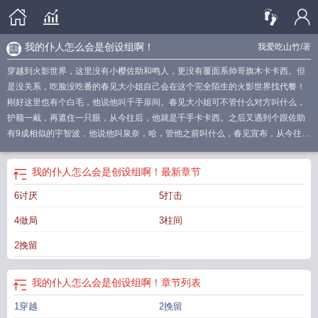
我的仆人怎么会是创设组啊！
我爱吃山竹
/著
穿越到火影世界，这里没有小樱佐助和鸣人，更没有覆面系帅哥旗木卡卡西。但
是没关系，吃脸没吃番的春见大小姐自己会在这个完全陌生的火影世界找代餐！
刚好这里也有个白毛，他说他叫千手扉间。春见大小姐可不管什么对方叫什么，
护额一戴，再遮住一只眼，从今往后，他就是千手卡卡西。之后又遇到个跟佐助
有9成相似的宇智波，他说他叫泉奈，哈，管他之前叫什么，春见宣布，从今往后
他正式改名叫佐助。西瓜头虽然不符合春见审美，但因为脾气好，顺利成为仆
人。黑长炸脾气坏，但长大以后实在美丽，可以当泉奈，啊不，佐助二号的捆绑
我的仆人怎么会是创设组啊！
最新章节
物。一通爽吃，再次回到所处的时代，春见终于后知后觉把番给补完了。看着屏
6讨厌
5打击
幕里初代目火影千手柱间、二代目火影千手扉间，春见开始感觉不对。等看到摇
身一变、化身世界boss的黑长炸宇智波斑时，春见整个人都陷入了沉思。。
我的
4做局
3柱间
仆人是属于什么类型的电影
我的仆人漫画无删减版
我的仆人
我的仆人的仆人不
是我的仆人
5、“我”的仆人是________
我的仆人怎么会是创设组啊
我的仆人游
2挽留
戏
我的仆人汉化版安装最新版本更
我的仆人生涯游戏攻略
我的仆人安卓版
我
的仆人未增删免费阅读全集
我的仆人叫什么他是个怎样的人和我有过哪些经
我的仆人怎么会是创设组啊！
章节列表
历
我的仆人大人免费阅读
我的仆人是什么意思
我的仆人叫什么
他有什么特
点?
我的仆人大人漫画下拉式免费
我的仆人大人百度贴吧
1穿越
2挽留