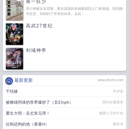
第一狂少
简介刚被女友背叛，素未谋面的未婚妻就找上门来退婚。找到婚
书交还，却得到了爷爷的传承。从此，...
高武27世纪
...
剑域神帝
...
最新更新
www.zherm.com
千结缘
常伊凌
被雌雄同体的世界爆炒了（玄幻nph）
阴间女嬷袭来
重生大明：岳丈朱元璋！
咖喱土豆炖牛肉
比狗还狗的他（黄暴H）
魏承泽