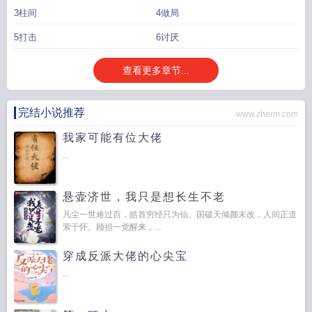
3柱间
4做局
5打击
6讨厌
查看更多章节...
完结小说推荐
www.zherm.com
我家可能有位大佬
...
悬壶济世，我只是想长生不老
凡尘一世难过百，皓首穷经只为仙。国破天倾颜未改，人间正道
萦于怀。顾担一觉醒来，...
穿成反派大佬的心尖宝
...