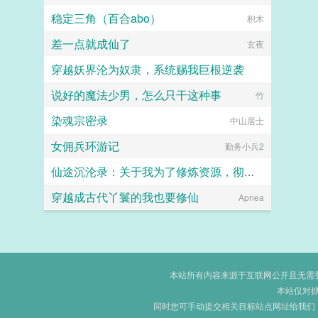
稳定三角（百合abo）
枳木
差一点就成仙了
玄夜
穿越妖界沦为奴隶，系统赐我巨根逆袭
说好的魔法少男，怎么只干这种事
lzymyyear
竹
染魂宗密录
中山居士
女佣兵环游记
勤务小兵2
仙途沉沦录：关于我为了修炼资源，彻底恶堕成仙门母畜这件事
穿越成古代丫鬟的我也要修仙
画眉桃
Apnea
本站所有内容来源于互联网公开且无需登录
本站仅对
同时您可手动提交相关目标站点网址给我们