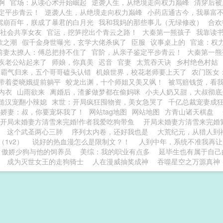
啊
官场：从读心术开始崛起
逆袭人生，从绝境走向权力巅峰
清穿后被
定平步青云！
逆袭人生，从绝境走向权力巅峰
小药店通古今，我暴富
驾崩百年，朕成了暴君的白月光
我和我妈的那些事儿（无绿修改）
合欢
社会共享女友
官运，挖笋挖出个青云之路！
大秦第一熊孩子
我靠读
欲之潮
假千金身世曝光，玄学大佬杀疯了
臣服
议事桌上的
官途：权
前妻太撩人：傅总把持不住了
官阶，从亲子鉴定平步青云！
大秦第一熊
疾老公站起来了
师娘，你真美
迟音
官妻
太荒吞天诀
乡村绝色村姑
金霸气归来，五个哥哥磕头认错
机娘世界，校花老师要上天了
农门医女
带着娄晓娥提前躺平
蛟龙出渊，十个师姐又美又飒！
被骂赔钱货，看
内衣
山雨欲来
离婚后，渣爹做梦都在偷妈咪
小夫人奶又甜，大叔彻底
糙汉宠翻小辣媳
末世：开局疯狂囤物资，美女急哭了
千亿总裁宠妻成
小娇妻：叔，你要宠坏我了！
网站tag地图
网站地图
方青山诸天棋盘
开局未婚妻方清雪来完婚!作者我爱吃狗带鱼
开局未婚妻方清雪来完
这个武圣两心三肺
序列太内卷，还好我也是
大荒纪元，从猎人到
（1v2）
说好的热血漫怎么是限制文？！
人到中年，系统不准我再让
傲娇少狗与他的饲养员
美综：我的职业有点多
延毕生也有属于自己的
成为灭世女王的走狗骑士
人在漫威抽奖成神
吞噬星空之万源真神