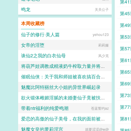
鸣龙
关关公子
第4
本周收藏榜
子
第49章 诸世界没
仙子的修行·美人篇
yehou123
三花
女帝的淫堕
莉莉娅
诛仙2之我的白衣仙母
风少克
将葫芦娃调教成精液奶牛榨取力量并将葫芦妹与小蝴蝶淫堕与山神乱伦并且封印一统世界的蛇精
催眠仙侠：关于我和师姐被喜欢搞百合女同的美艳狐妖绑架后想办法反杀并双飞开后宫的故事
sakuragostop
魅魔比阿特丽丝大小姐的异世界崛起录
asa
第7
欲火锻体雌媚淫腻的未婚妻仙子竟被扶她妙龄书童操成淫贱母猪鸡巴套子
万月锦
带着ntr福利的纯爱鸣潮
苍蓝誓约az
墨子U003
爱恋的高傲的仙子美母，在我的面前被宗门的敌手恶堕成满脑子肉棒的变态母猪，被穿上触手服被狠狠抽插
魅魔女皇的萝莉淫宫
就要涩涩@w@
橘子爱吃橙子