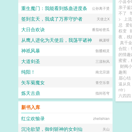
小县令
亲子鉴
重生魔门：我能看到炼蛊进度条
公孙离子烫
不了
签到玄天，我成了万界守护者
>
上流
天使之X
忌
爱
大日合欢诀
番茄哈密瓜
权变
夜，残
从鹰人进化为天使后，我荡平诸神
枫潇呀
真千
合院：
神祇风暴
骷髅精灵
的情趣
蜜蜜，
大道剑圣
三漾秋风
财阀
纯阳！
趣阁
南北宗源
眉心结
矢车菊魔女
青空乐章
逼从良
ntr）
炼天古鼎
指间苍穹
六四四
新书入库
红尘欢愉录
zhelishian
沉沦欲望，御剑斩神的女剑仙
关山