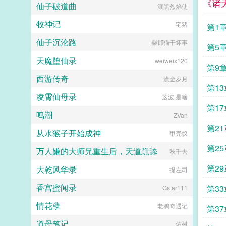
《诸
气长大的景睿，自从被自家大哥打破
仙子破道曲
漆黑烈焰使
了头，整个人性情大变，再不是人人
可期的小可怜。凭借着自己的能力步
牧神记
宅猪
第1
步高升，满脑子都是强大自己，找到
那个和他相约前世今生的小女人。都
仙子沉沦路
柴郡猫干坏事
说千里姻缘一线牵，前世今生皆是
缘，冥冥之中皆天意，真可谓是踏破
天魔堕仙录
weiweix120
铁鞋无觅处，得来全不费工夫，妙
哉！再次相遇，意外得知陈年秘事，
西游传奇
流金岁月
面对人心险恶血海深仇，那就搅他个
天翻地覆。看云依如何护佑幼弟看两
凌霄仙母录
这波·是啥
夫妻如何再续前缘，披荆斩棘，携手
共创盛世辉煌。穿越逍遥嫡女男女主
鸣潮
ZVan
系列文...
第21章 方清雪交
从水猴子开始成神
甲壳蚁
舍利
第2
万人嫌的大师兄重生后，天道跪舔
秋千去
大乾风华录
提左司
香宫蜜闻录
第3
Gstar111
情花孽
老鸦奇遇记
第3
道母笔记
佑树