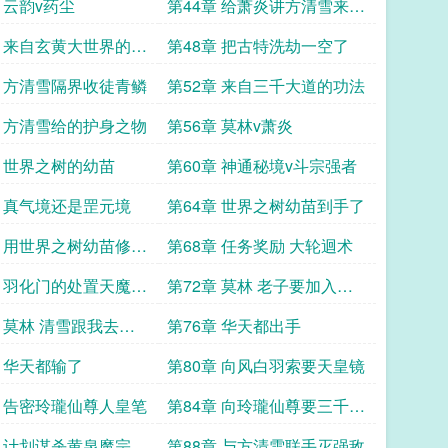
第43章 云韵v药尘
第44章 给萧炎讲方清雪来完
婚
宝
第48章 把古特洗劫一空了
第51章 方清雪隔界收徒青鳞
第52章 来自三千大道的功法
第55章 方清雪给的护身之物
第56章 莫林v萧炎
第59章 世界之树的幼苗
第60章 神通秘境v斗宗强者
第63章 真气境还是罡元境
第64章 世界之树幼苗到手了
炼
第68章 任务奖励 大轮迴术
长
第72章 莫林 老子要加入玲
瓏福地
章 莫林 清雪跟我去玲
第76章 华天都出手
吧
第79章 华天都输了
第80章 向风白羽索要天皇镜
第83章 告密玲瓏仙尊人皇笔
第84章 向玲瓏仙尊要三千大
道修炼
苏
第88章 与方清雪联手灭强敌