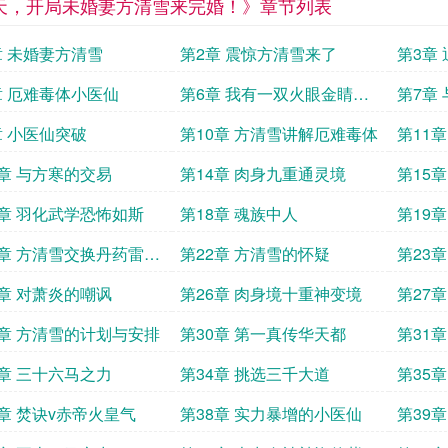
天，开局未婚妻方清雪来完婚！》章节列表
章 未婚妻方清雪
第2章 震惊方清雪来了
第5章 厄难毒体小医仙
第6章 我有一双火眼金睛求
推荐票
第9章 小医仙突破
第10章 方清雪讲解厄难毒体
第13章 与方寒的交易
第14章 肉身九重通灵境
第17章 羽化武学恐怖如斯
第18章 魂族中人
换丹药雷骨
第22章 方清雪的怀疑
5章 对萧炎的嘲讽
第26章 肉身境十重神变境
第29章 方清雪的计划与安排
第30章 第一真传华天都
3章 三十六马之力
第34章 挑选三千大道
7章 焚诀v赤帝火皇气
第38章 实力暴增的小医仙
第39