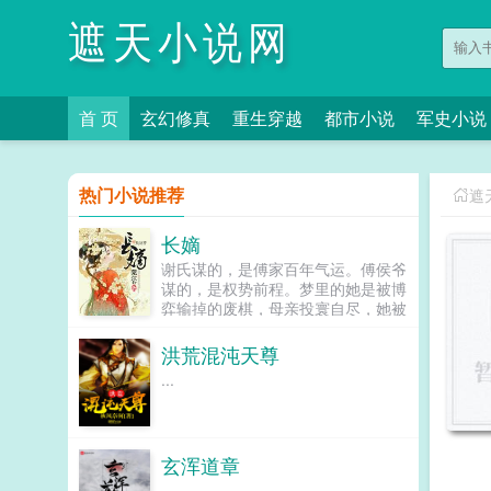
遮天小说网
首 页
玄幻修真
重生穿越
都市小说
军史小说
热门小说推荐
遮
长嫡
谢氏谋的，是傅家百年气运。傅侯爷
谋的，是权势前程。梦里的她是被博
弈输掉的废棋，母亲投寰自尽，她被
匆匆低嫁给陆家那位名满天下的寒门
子弟，却在大好年华，匆匆早逝。当
洪荒混沌天尊
她睁眼醒来，冷笑出...
...
玄浑道章
...