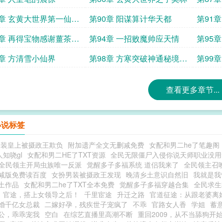
秀衣
界第一仙二
第90章 阳谋算计华天都
3章 再得宝物感谢薑茶女
第94章 一招败魔帅应天情
第95
树碎屑
7章 方清雪小仙界
第98章 方寒突破神通秘境的
第99
选择
查看更多章节...
小说标签
男装皇上被摄政王欺负
附加遗产全文无删减免费
女配和男二he了笔趣阁
人知哓gl
女配和男二HE了TXT资源
全民无限僵尸入侵你说天师职业没用
全民领主开局虫族唯一反派
觉醒多子多福系统 道侣我来了
全民领主召
减版免费读百度
女扮男装被摄政王发现
晚清乡土意识自然旧
我就是我
土作品
女配和男二he了TXT全本免费
觉醒多子多福穿越合集
全民求生
官途，搭上女领导之后！
千里宦途
升迁之路
官道征途：从跟老婆离
婚千亿女总裁
二嫁好孕，残疾世子宠疯了
不乖
官路女人香
学姐
蓄
公，乖乖宠我
空白
在综艺直播里高潮不断
重回2009，从不当舔狗开