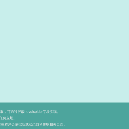
通过屏蔽novelspider字段实现。
任何立场。
爬虫程序会依据负载状态自动爬取相关页面。