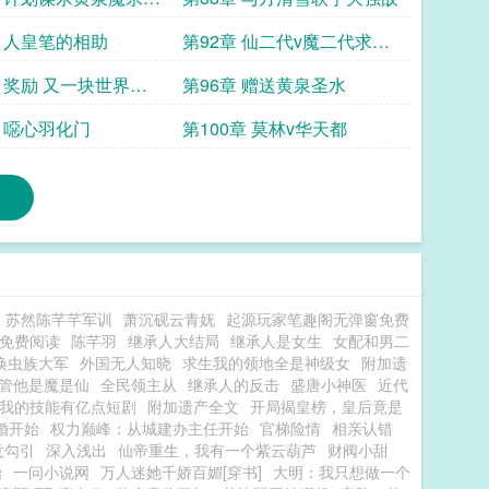
第91章 人皇笔的相助
第92章 仙二代v魔二代求首
订
章 奖励 又一块世界之
第96章 赠送黄泉圣水
章 噁心羽化门
第100章 莫林v华天都
苏然陈芊芊军训
萧沉砚云青妩
起源玩家笔趣阁无弹窗免费
免费阅读
陈芊羽
继承人大结局
继承人是女生
女配和男二
唤虫族大军
外国无人知晓
求生我的领地全是神级女
附加遗
管他是魔是仙
全民领主从
继承人的反击
盛唐小神医
近代
我的技能有亿点短剧
附加遗产全文
开局揭皇榜，皇后竟是
婚开始
权力巅峰：从城建办主任开始
官梯险情
相亲认错
意勾引
深入浅出
仙帝重生，我有一个紫云葫芦
财阀小甜
始
一问小说网
万人迷她千娇百媚[穿书]
大明：我只想做一个