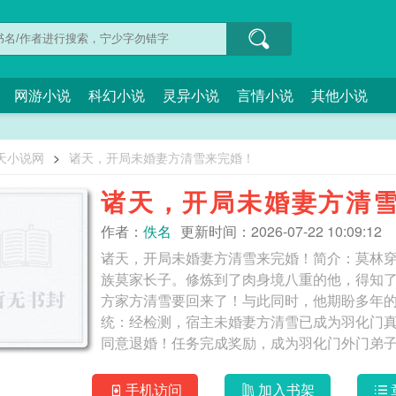
网游小说
科幻小说
灵异小说
言情小说
其他小说
天小说网
>
诸天，开局未婚妻方清雪来完婚！
诸天，开局未婚妻方清
作者：
佚名
更新时间：2026-07-22 10:09:12
诸天，开局未婚妻方清雪来完婚！简介：莫林
族莫家长子。修炼到了肉身境八重的他，得知
方家方清雪要回来了！与此同时，他期盼多年
统：经检测，宿主未婚妻方清雪已成为羽化门
同意退婚！任务完成奖励，成为羽化门外门弟子
天，开局未婚妻方清雪来完婚！
手机访问
加入书架