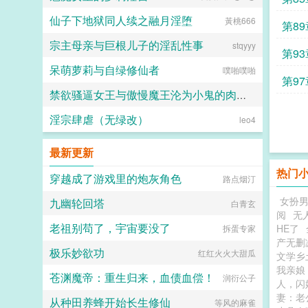
仙子下地狱同人续之融月淫堕
黃桃666
第89章 玄黄大世
宗主母亲与巨根儿子的淫乱性事
stqyyy
代
第9
呆萌萝莉与自绿修仙者
噗啪噗啪
皇
第9
禁欲骚逼女王与傲慢魔王沦为小鬼的肉便器
淫宗肆虐（无绿改）
愛と税のために
leo4
最新更新
热门
穿越成了游戏里的炮灰角色
路点烟汀
女扮
九幽轮回塔
白青玄
阅
无
老祖别苟了，宇宙要没了
HE了
拆蛋专家
产无删
极乐妙欲功
红红火火大甜瓜
文学乡
我亲娘
苍渊魔帝：重生归来，血债血偿！
润衍公子
人，闪
妻：老
从种田养蜂开始长生修仙
等风的麻雀