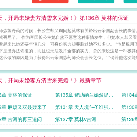
天，开局未婚妻方清雪来完婚！》第136章 莫林的保证
师炼製丹药的时候，长公主却又询问起莫林有关於出云帝国副会长的事情
就丟尽了。 作为帝国长公主她自然不愿意这种事情发生，但她本人却又看
看起来比她还要年轻几分，可身份实力却要胜过她不知多少。 “他是服用
下是没办法恢復的，而且也无法发挥全部的实力。总的来说这是一种极其
这么做的原因是为了获得出云帝国炼药师公会会长之位。” “倘若他这次
天，开局未婚妻方清雪来完婚！》最新章节
36章 莫林的保证
第135章 帮助纳兰嫣然提升
第13
实力
32章 麻烦又双叒叕来了
第131章 天人境斗圣谁强谁
第13
弱
28章 古河的再三追问
第127章 莫林v古河
第12