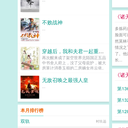
《诸
不败战神
多炼药
...
脸面可
然莫林
情况之
穿越后，我和夫君一起重生了
了。他
再次醒来成了架空世界北陌国正五品
长...
中书舍人府上，没了父母庇护，被大
房算计消香玉损的二房嫡女肖云依。
大房为了独占原主父亲用命换来的福
《诸
德，不仅想害死原主，算计二房嫡长
无敌召唤之最强人皇
子，还恶毒的想把刚出生不满百天的
...
第1
二房小少爷送于别人当养子，真可谓
是恶毒之极刚捊顺摸清府里的情况，
还没想好以后要怎么摆脱大伯一家的
第1
算计，就得了消息，府上被家族嫡支
连累要被流放至边境。流放路上还被
本月排行榜
第1
所谓的亲人嫌弃和挤兑，不怕不怕，
随身空间不离不弃，气死那些想看他
双轨
时玖远
们笑话的人。而在边境军户区挨打受