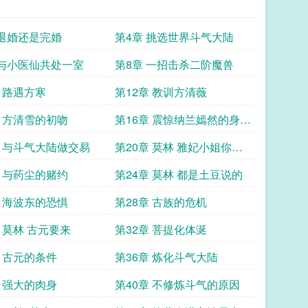
第3章 退婚还是完婚
第4章 挑选世界斗气大陆
第7章 与小医仙共处一室
第8章 一招击杀二阶魔兽
第11章 路遇方寒
第12章 教训方清薇
第15章 方清雪的初吻
第16章 震惊纳兰嫣然的身材
竟然
第19章 与斗气大陆做交易
第20章 莫林 雅妃小姐你也
不想
第23章 与药尘的赌约
第24章 莫林 都是土豆说的
第27章 海波东的恐惧
第28章 古族的危机
第31章 莫林 古元要来
第32章 菩提化体涎
第35章 古元的条件
第36章 炼化斗气大陆
章 强大的肉身
第40章 不修炼斗气的原因