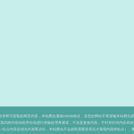
即可获取的网页内容，本站爬虫遵循robots协议，若您的网站不希望被本站爬虫抓取，可
抓取到的内容由程序自动进行排版处理再展现，不涉及更改内容，不针对任何内容表述
（站点内容必须允许游客访问，本站爬虫不会抓取需要登录后才展现内容的站点），