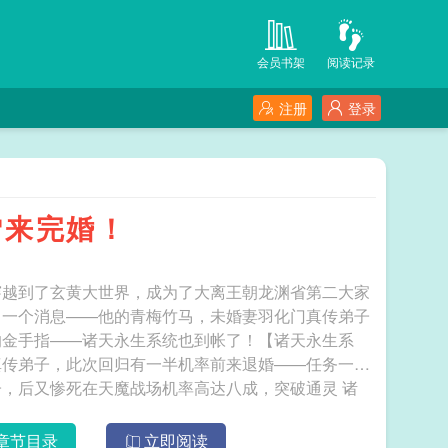
会员书架
阅读记录
注册
登录
雪来完婚！
穿越到了玄黄大世界，成为了大离王朝龙渊省第二大家
了一个消息——他的青梅竹马，未婚妻羽化门真传弟子
的金手指——诸天永生系统也到帐了！【诸天永生系
真传弟子，此次回归有一半机率前来退婚——任务一：
，后又惨死在天魔战场机率高达八成，突破通灵 诸
章节目录
立即阅读