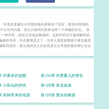
。 毕竟若是被出云帝国的炼药师获得了冠军，那加玛帝国的
不出任何问题，所以只能询问莫林这样一个神秘的先生。 虽
了一种丹药，然后才变成这般模样。这种丹药在不服用解药的
偏僻的丹药，非必要情况之下，没有人愿意炼製更不要说服用
能够取得冠军，那么他回去之后必然是出云帝国的炼药师公会会
4章 对萧炎的提醒
第133章 对萧薰儿的警告
0章 小医仙的担忧
第129章 真龙血脉
6章 莫林带来的地震
第125章 萧炎的麻烦