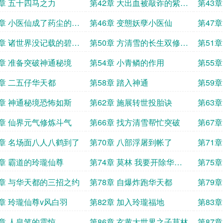
第41章 五十四马之力
第42章 大出血被敲诈的紫晶
翼狮王
5章 小医仙成了药尘的弟
第46章 变態妖孽小医仙
第47章 来自玄黄大世界的
物
记载的碧蛇
第50章 方清雪的长生双修大
瞳
计划
第53章 准备突破神通秘境
第54章 小青鳞的作用
第57章 二五仔华天都
第58章 踏入神通
第61章 神通秘境恐怖如斯
第62章 施展转世投胎诀
第65章 仙界元气修炼斗气
第66章 找方清雪帮忙突破
第67章 用世界之树幼苗修
真气
第69章 名场面八人八鹤到了
第70章 八部浮屠到帐了
第71章 羽化门的处置天魔
老
3章 霸道的玲瓏仙尊
第74章 莫林 我要开除华天
第75
都
瓏福地
第77章 与华天都的三招之约
第78章 自爆炸跑华天都
第81章 玲瓏仙尊v风白羽
第82章 加入玲瓏福地
第85章 人皇笔的震惊
第86章 玄黄大世界之子莫林
第87章 计划谋杀黄泉魔宗