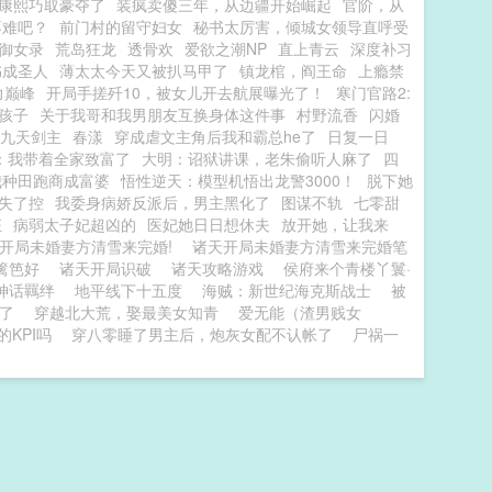
康熙巧取豪夺了
装疯卖傻三年，从边疆开始崛起
官阶，从
不难吧？
前门村的留守妇女
秘书太厉害，倾城女领导直呼受
御女录
荒岛狂龙
透骨欢
爱欲之潮NP
直上青云
深度补习
书成圣人
薄太太今天又被扒马甲了
镇龙棺，阎王命
上瘾禁
力巅峰
开局手搓歼10，被女儿开去航展曝光了！
寒门官路2:
孩子
关于我哥和我男朋友互换身体这件事
村野流香
闪婚
九天剑主
春漾
穿成虐文主角后我和霸总he了
日复一日
：我带着全家致富了
大明：诏狱讲课，老朱偷听人麻了
四
我种田跑商成富婆
悟性逆天：模型机悟出龙警3000！
脱下她
失了控
我委身病娇反派后，男主黑化了
图谋不轨
七零甜
狂
病弱太子妃超凶的
医妃她日日想休夫
放开她，让我来
开局未婚妻方清雪来完婚!
诸天开局未婚妻方清雪来完婚笔
婚篱笆好
诸天开局识破
诸天攻略游戏
侯府来个青楼丫鬟·
神话羈绊
地平线下十五度
海贼：新世纪海克斯战士
被
了
穿越北大荒，娶最美女知青
爱无能（渣男贱女
KPI吗
穿八零睡了男主后，炮灰女配不认帐了
尸祸一