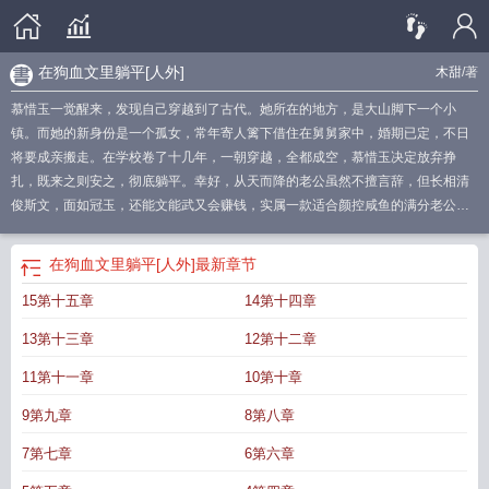
在狗血文里躺平[人外]
木甜
/著
慕惜玉一觉醒来，发现自己穿越到了古代。她所在的地方，是大山脚下一个小
镇。而她的新身份是一个孤女，常年寄人篱下借住在舅舅家中，婚期已定，不日
将要成亲搬走。在学校卷了十几年，一朝穿越，全都成空，慕惜玉决定放弃挣
扎，既来之则安之，彻底躺平。幸好，从天而降的老公虽然不擅言辞，但长相清
俊斯文，面如冠玉，还能文能武又会赚钱，实属一款适合颜控咸鱼的满分老公。-
苍梧越真身乃是一条凶恶无比的虺蛇，在山中修行了百年，总算化出人形。他还
没学会怎么完美伪装成凡人，只能把目光投向身边这个老实巴交的小妻子，观察
在狗血文里躺平[人外]
最新章节
她的模样、喜好、习性。某日，激烈的房事中，苍梧越失控暴露出了原型。慕惜
15第十五章
14第十四章
玉面露惊恐：“你、你怎么会有两、两……”这科学吗？还有这缠上来蠢蠢欲动的蛇
尾又是什么？！对此，刚变成人的苍梧越同样表示不解，“不是更好吗？”他以为她
13第十三章
12第十二章
也很欢喜……莫非，凡人一直都这样口是心非？-躺平的生活太过幸福，就算是这
个完美丈夫和普通人有那么一点点不同，慕惜玉也决定说服自己坦然接受。她不
11第十一章
10第十章
想再卷了！直到几个熟悉的名字传遍小镇，慕惜玉这才意识到，她居然穿进了曾
9第九章
8第八章
经自己看过的一本小说里！！小说内容是传统的恨海情天狗血文，他爱她她爱他
他杀他她杀他，虐了几百章，最后主角团还是要去打败恶毒反派，拯救苍生。但
7第七章
6第六章
苍梧越又不是主角，那这平静的摆烂生活，还是可以继续下去的嘛。*蛇x咸鱼，