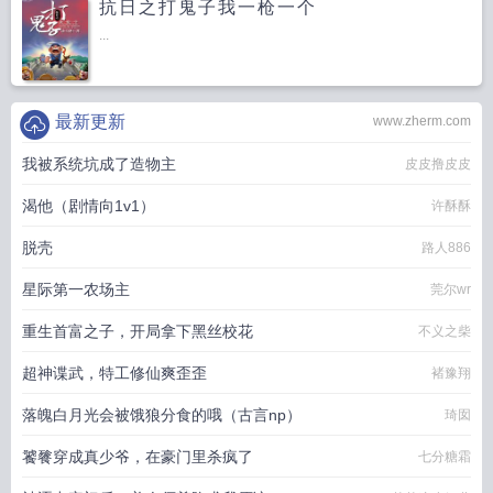
抗日之打鬼子我一枪一个
...
最新更新
www.zherm.com
我被系统坑成了造物主
皮皮撸皮皮
渴他（剧情向1v1）
许酥酥
脱壳
路人886
星际第一农场主
莞尔wr
重生首富之子，开局拿下黑丝校花
不义之柴
超神谍武，特工修仙爽歪歪
褚豫翔
落魄白月光会被饿狼分食的哦（古言np）
琦囡
饕餮穿成真少爷，在豪门里杀疯了
七分糖霜