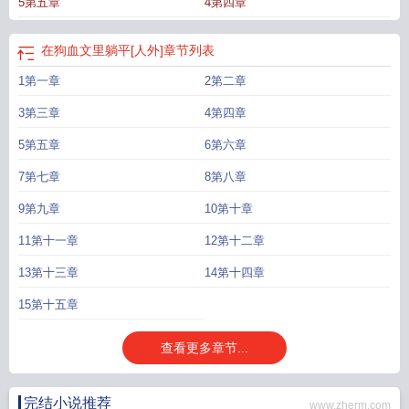
5第五章
4第四章
男主是外貌和精神状态都很美丽的一款阴湿男鬼*一切剧情都是为了谈恋爱
在狗血
文里做老师免费阅读
在狗血文里当炮灰全文阅读
在狗血文里当炮灰TXT笔趣阁
最新章节
在狗血文里做老师连载情况
在狗血文里面做老师免费阅读
在狗血文里
在狗血文里躺平[人外]
章节列表
躺平txt
在狗血文里当老师笔趣阁
在狗血文里躺平人外
在狗血文里走剧情
1第一章
2第二章
3第三章
4第四章
5第五章
6第六章
7第七章
8第八章
9第九章
10第十章
11第十一章
12第十二章
13第十三章
14第十四章
15第十五章
查看更多章节...
完结小说推荐
www.zherm.com