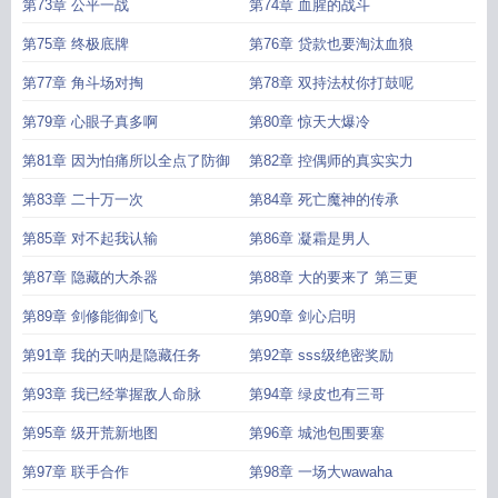
第73章 公平一战
第74章 血腥的战斗
第75章 终极底牌
第76章 贷款也要淘汰血狼
第77章 角斗场对掏
第78章 双持法杖你打鼓呢
第79章 心眼子真多啊
第80章 惊天大爆冷
第81章 因为怕痛所以全点了防御
第82章 控偶师的真实实力
第83章 二十万一次
第84章 死亡魔神的传承
第85章 对不起我认输
第86章 凝霜是男人
第87章 隐藏的大杀器
第88章 大的要来了 第三更
第89章 剑修能御剑飞
第90章 剑心启明
第91章 我的天呐是隐藏任务
第92章 sss级绝密奖励
第93章 我已经掌握敌人命脉
第94章 绿皮也有三哥
第95章 级开荒新地图
第96章 城池包围要塞
第97章 联手合作
第98章 一场大wawaha