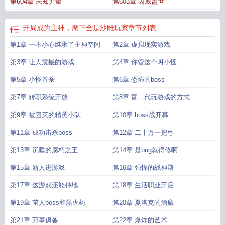
第604章 未知力量
第603章 凶威盖世
开局成为主神，麾下全是沙雕玩家
章节列表
第1章 一不小心继承了主神空间
第2章 虚拟现实游戏
第3章 让人震撼的游戏
第4章 你管这个叫小怪
第5章 小怪首杀
第6章 恐怖的boss
第7章 转职系统开放
第8章 富二代玩游戏的方式
第9章 被团灭的精英小队
第10章 boss战开幕
第11章 成功击杀boss
第12章 二十万一把弓
第13章 沉睡的腐朽之王
第14章 是bug就得修啊
第15章 新人进游戏
第16章 强悍的战神殿
第17章 这游戏还能种地
第18章 生活职业开启
第19章 菌人boss和黑火药
第20章 夏洛克的酒瘾
第21章 万事俱备
第22章 爆炸的艺术