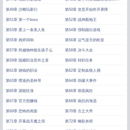
圣杯王
第49章 沙雕玩家们
第50章 攻坚开始炸开屏障
第51章 第一个boss
第52章 战神殿炮王
第53章 爱上一条美人鱼
第54章 强制踢出游戏
第55章 残烬回响
第56章 运气逆天的欧皇
第57章 跨越物种能生孩子么
第58章 决斗大会
第59章 隐藏职业意外之喜
第60章 转职任务
第61章 烧钱的职业
第62章 定制血狼人偶
第63章 懵逼的圣杯哥
第64章 劲爆大事件
第65章 源能狂涨
第66章 彻底疯狂
第67章 官方想赚钱
第68章 疯狂的海选
第69章 恐怖的画面
第70章 古之大帝
第71章 开幕战天魔之境
第72章 幽影炎狱