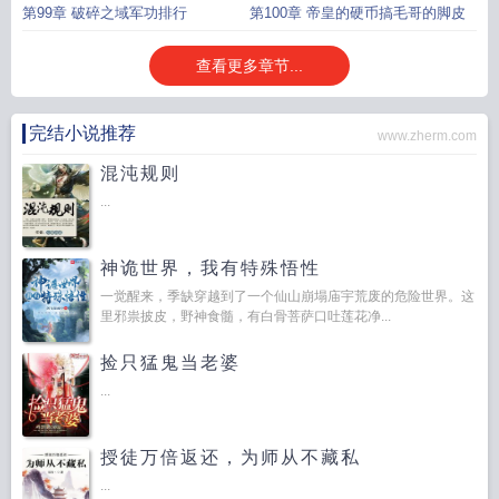
第99章 破碎之域军功排行
第100章 帝皇的硬币搞毛哥的脚皮
查看更多章节...
完结小说推荐
www.zherm.com
混沌规则
...
神诡世界，我有特殊悟性
一觉醒来，季缺穿越到了一个仙山崩塌庙宇荒废的危险世界。这
里邪祟披皮，野神食髓，有白骨菩萨口吐莲花净...
捡只猛鬼当老婆
...
授徒万倍返还，为师从不藏私
...