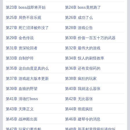
第23章 boss战即将开始
第24章 boss竟然跑了
第25章 局势不容乐观
第26章 成功了么
第27章 死亡沼泽被炸没了
第28章 游戏公告
第29章 金色传说
第30章 价值一百五十万的武器
第31章 资深轮回者
第32章 最伟大的游戏
第33章 自制护符
第34章 惊人的刷怪效率
第35章 这自由度是真的么
第36章 还有卖假药的
第37章 游戏超大版本更新
第38章 疯狂的玩家
第39章 血狼的野望
第40章 我就这么嚣张
第41章 清场打boss
第42章 无比嚣张
第43章 天降正义
第44章 彻底疯狂
第45章 战神殿出面
第46章 建帮令的消息
第47章 玩家们要造船
第48章 新手村里我最狂请你叫我