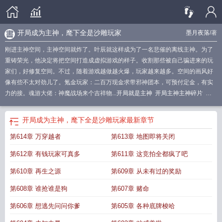
开局成为主神，麾下全是沙雕玩家
墨月夜落
/著
刚进主神空间，主神空间就炸了。叶辰就这样成为了一名悲催的离线主神。为了
重铸荣光，他决定将把空间打造成虚拟游戏的样子。收割那些被自己骗进来的玩
家们，好修复空间。不过，随着游戏越做越火爆，玩家越来越多。空间的画风好
像有些不太对劲儿了。氪金玩家：二百万现金求带邪神团本，可预付定金，有实
力的接。魂游大佬：神魔战场来个吉祥物...
开局就是主神
开局主神主神碎片
开
局主神吊打伪神
主角开局成为神的
开局成为主神
主角开局成神的都市
开局主
神挂了+
麾下全是沙雕玩家免费阅读
主神开局就挂了
开局主神挂了
主角开局就
开局成为主神，麾下全是沙雕玩家
最新章节
是神
开局主神挂了改名了吗
主角开局就是主神的
开局成为主宰
开局变成女神
第614章 万穿越者
第613章 地图即将关闭
沙雕动漫
开局主神炸了
开局就成了神子
开局主角成神的
麾下全是沙雕玩家
开
局主神挂了 笔趣阁
开局成为主角的姐姐沙雕动画
开局成为神的
第612章 有钱玩家可真多
第611章 这竞拍全都疯了吧
第610章 再生之源
第609章 从未有过的奖励
第608章 谁抢谁是狗
第607章 赌命
第606章 想逃先问问你爹
第605章 各种底牌梭哈