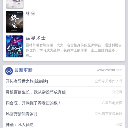
终宋
...
巫界术士
雷林带着智脑穿越，成为一名贵族身份的巫师学徒，通过利用自
身优势，学习成为巫师，获得术士的传承，走上血脉的道路，
在...
最新更新
www.zherm.com
开拓者异世之旅[综崩铁]
公司今天爆炸了吗
灵植百倍生长，我从杂役苟成真仙
云沧海
四合院，开局掘了养老团的根！
八零后老妖怪
风雪狩猎知青岁月
二七塔下胶底布鞋
神鼎：凡人仙途
小毣