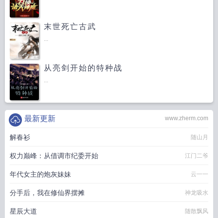
末世死亡古武
...
从亮剑开始的特种战
...
最新更新
www.zherm.com
解春衫
随山月
权力巅峰：从借调市纪委开始
江门二爷
年代女主的炮灰妹妹
云一一
分手后，我在修仙界摆摊
神龙吸水
星辰大道
随散飘风