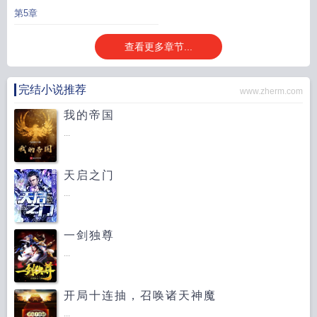
第5章
查看更多章节...
完结小说推荐
www.zherm.com
我的帝国
...
天启之门
...
一剑独尊
...
开局十连抽，召唤诸天神魔
...