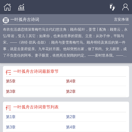
一叶孤舟古诗词
言安净
/著
布衣生活虐恋情深青梅竹马古代幻想主角：顾舟/延叶，姜雪┃配角：顾青云，永
弘/常岩，莹儿┃其它：如果你，也来自世界的背面。立意：从孙子仲，平陈与
宋。——《诗经·邶风·击鼓》：顾舟与姜雪青梅竹马。顾舟明经及第后的第一件
事，就是去姜府提亲。九年花好月圆。他却突然出家，做了和尚。女儿眼里，成
了不负责任的阿爷。妻子眼里，依然死生契阔的约定。——若时世杀我。——若
你前途未卜。
一叶孤舟一叶孤舟
一叶孤舟古诗
一叶孤舟江中游
一叶孤舟寒江雪
最新章节更新时间
一叶孤舟上
一叶孤舟的寓意
一叶孤舟sw
一叶孤舟下一
一叶孤舟古诗词
最新章节
句
一叶孤舟寒江雪全文免费阅读
一叶孤舟上一句
一叶孤舟古诗词
一叶孤舟
第5章
第4章
诗
一叶孤舟什么意思
一叶孤舟 释义
一叶孤舟l
一叶孤舟是啥意思
一叶孤舟寓
意
一叶孤舟的下一句
一叶孤舟诗歌
一叶孤舟出自哪里
一叶孤舟江中过
一叶孤
第3章
第2章
舟的古诗
一叶孤舟啥意思
一叶孤舟古诗词
章节列表
第1章
第2章
第3章
第4章