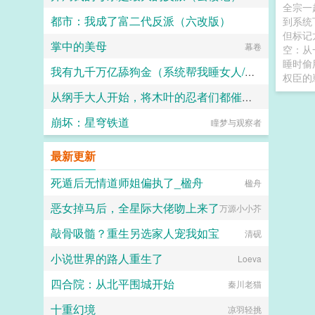
全宗一
都市：我成了富二代反派（六改版）
到系统
钵钵鸡
但标记
掌中的美母
三三得九
幕卷
空：从
睡时偷
我有九千万亿舔狗金（系统帮我睡女人/系统帮我开后宫）
权臣的
从纲手大人开始，将木叶的忍者们都催眠改造成忠于吾等胯下的肥奶肉臀の弱智母猪！
番茄第一帅哥
崩坏：星穹铁道
瞳梦与观察者
琴师
最新更新
死遁后无情道师姐偏执了_楹舟
楹舟
恶女掉马后，全星际大佬吻上来了
万源小小芥
敲骨吸髓？重生另选家人宠我如宝
清砚
小说世界的路人重生了
Loeva
四合院：从北平围城开始
秦川老猫
十重幻境
凉羽轻挑