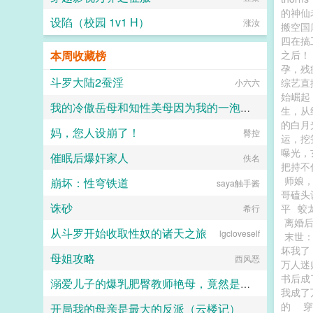
的神仙
设陷（校园 1v1 H）
涨汝
搬空国
四在搞
本周收藏榜
之后！
孕，残
斗罗大陆2蚕淫
综艺直
小六六
始崛起
我的冷傲岳母和知性美母因为我的一泡精液成为了熟女便器 (无绿版)
生，从
的白月
妈，您人设崩了！
hanshengjiang
臀控
运，挖
曝光，
催眠后爆奸家人
佚名
把持不
师娘
崩坏：性穹铁道
saya触手酱
哥磕头
诛砂
平
蛟
希行
离婚
从斗罗开始收取性奴的诸天之旅
lgcloveself
末世
坏我了
母姐攻略
西风恶
万人迷
书后成
溺爱儿子的爆乳肥臀教师艳母，竟然是头痴女母猪（无绿修改版）
我成了
的
开局我的母亲是最大的反派（云楼记）
琴师