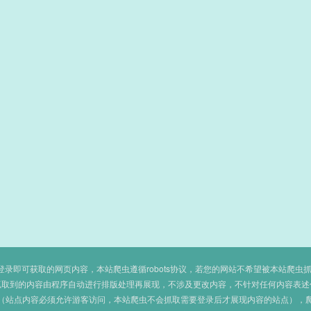
即可获取的网页内容，本站爬虫遵循robots协议，若您的网站不希望被本站爬虫抓取，可
抓取到的内容由程序自动进行排版处理再展现，不涉及更改内容，不针对任何内容表述
（站点内容必须允许游客访问，本站爬虫不会抓取需要登录后才展现内容的站点），