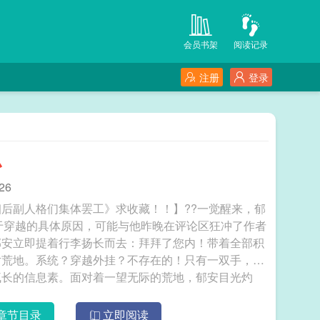
会员书架
阅读记录
注册
登录
办
26
后副人格们集体罢工》求收藏！！】??一觉醒来，郁
至于穿越的具体原因，可能与他昨晚在评论区狂冲了作者
郁安立即提着行李扬长而去：拜拜了您内！带着全部积
片荒地。系统？穿越外挂？不存在的！只有一双手，一
疯长的信息素。面对着一望无际的荒地，郁安目光灼
己即将成为幸福的种田文主角！然而情况有那么一点点糟
妊娠中】郁安尴尬地挠挠后脑勺。嘿嘿，最近一直忙着
章节目录
立即阅读