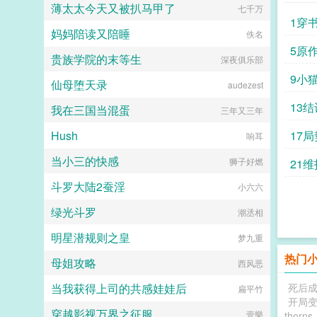
薄太太今天又被扒马甲了
七千万
1穿
妈妈陪读又陪睡
佚名
5原
贵族学院的末等生
深夜俱乐部
9小
仙母堕天录
audezest
13
我在三国当混蛋
三年又三年
Hush
17
响耳
当小三的快感
狮子好燃
21
斗罗大陆2蚕淫
小六六
绿光斗罗
潮丞相
明星潜规则之皇
梦九重
热门
母姐攻略
西风恶
当我获得上司的共感娃娃后
死后成
扁平竹
开局
穿越影视万界之征服
壹樂
thorns