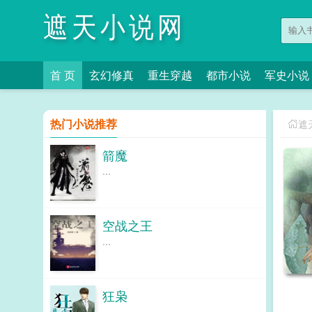
遮天小说网
首 页
玄幻修真
重生穿越
都市小说
军史小说
热门小说推荐
遮
箭魔
...
空战之王
...
狂枭
...