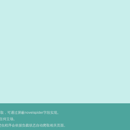
通过屏蔽novelspider字段实现。
任何立场。
爬虫程序会依据负载状态自动爬取相关页面。