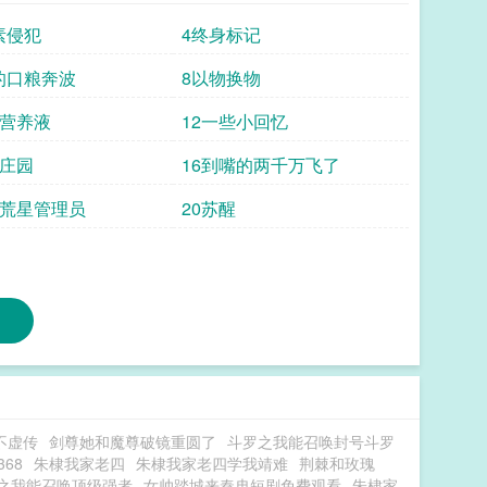
拦下来：“单人屠城能连鲨三天三夜的疯子你他妈装什
素侵犯
4终身标记
菜简单多了。”把权限往副会长头上一甩，裴烬驾驶着飞
开的时间有点久，也不知道那个像素小朋友等急了没。
的口粮奔波
8以物换物
。欣欣向荣的农场被人损毁，爱妻也消失不见。裴烬寻
级营养液
12一些小回忆
影，只有邮箱内收到的一枚素戒可以证明那人曾经确实
型犬a2.1v1，he，游戏种田，兑换物资改善生活，
买庄园
16到嘴的两千万飞了
.游戏有两种视角：受视角键盘（主视角），攻视角全
息，游戏内带末日、种田、直播等元素【游戏玩法有参考】 穿书后万人嫌带球跑去种田
任荒星管理员
20苏醒
不虚传
剑尊她和魔尊破镜重圆了
斗罗之我能召唤封号斗罗
68
朱棣我家老四
朱棣我家老四学我靖难
荆棘和玫瑰
之我能召唤顶级强者
女帅踏城来秦冉短剧免费观看
朱棣家