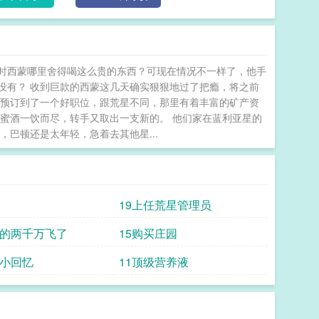
易感期爆发式袭来，帝国上将陆临川却只能靠一件残留着
，某个热门直播间突然出现在他的全息屏幕中。画面
，语气听上去很随意，态度却十分嚣张：“小番茄只有五
自己的精神体：那只正趴在美人大腿上睡懒觉的橘猫！
平时西蒙哪里舍得喝这么贵的东西？可现在情况不一样了，他手
将立刻黑了脸。这么玩是吧？好好好……#穿书后靠
没有？ 收到巨款的西蒙这几天确实狠狠地过了把瘾，将之前
韧小漂亮omegax后知后觉老婆真香alpha#【食用
上预订到了一个好职位，跟荒星不同，那里有着丰富的矿产资
，异能，种田，建造超级农场，直播+美食+日常的轻松小甜
蜜酒一饮而尽，转手又取出一支新的。 他们家在蓝利亚星的
略物种，不是人也没有拟人，没有和解共存相关情节日
巴顿还是太年轻，急着去其他星...
感谢大家支持正版=3=爱你们唷————————
）文案：徐远帆知道自己命硬克亲，是天煞孤星。所以
实并不怎么难过。??在一片硝烟弥漫中，徐远帆手指
是当他再次登陆，却发现自己的像素农场周围莫名多了
19上任荒星管理员
固了好几层，门口还贴着一张纸，不知是谁留的联系方
十分头疼。一向与人少有交集的他，唯独这次破了惯
嘴的两千万飞了
15购买庄园
们之间的网络，强行挤进破旧出租屋的时候，徐远帆悔
些小回忆
11顶级营养液
番茄田。”“那来克我试试。”“神经病，滚出去！”*废墟
戏。就在近日，占领了最多资源地的某工会突然改名为[夕
素点聚集成的卷心菜。别问，问就是因为会长最近异常
求诗和远方了。”背起装满种子的麻袋，裴烬颠了颠手