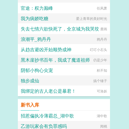
官途：权力巅峰
任风萧
我为病娇吃糖
爱上青草的美好时光
失去七情六欲快死了，全京城为我哭坟
鹿画
浪潮平_鸦丹丹
鸦丹丹
从趋吉避凶开始顺势成神
叮叮小石头
黑木崖抄书百年，我成了魔道祖师
仍是少年
阴郁小狗心尖宠
枳不知
独步成仙
搞个锤子
我绑定的古人老公是暴君！
可洛妖
新书入库
招惹偏执冷薄霸总_湖中歌
湖中歌
乙游玩家会有负罪感吗
闻桃