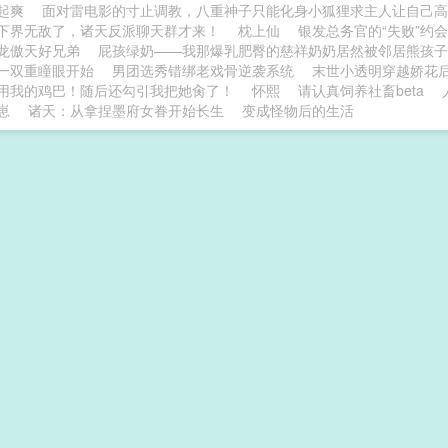
起爽
面对雷电影的寸止调教，八重神子只能化身小狐狸求主人让自己高
下界无敌了，诸天反派聊天群才来！
枕上仙
银发总务官的“失败”约
龙傲天好兄弟
屁孩绿奶——我那爆乳肥臀的慈祥奶奶居然被邻居熊孩子
一双重瞳眼开始
男团选秀错绑老戏骨逆袭系统
末世小透明穿越娇花
用我的鸡巴！随后还勾引我把她肏了！
怀熙
请认真饲养社畜beta
崽
诸天：从拿捏墨府女眷开始长生
变成怪物后的生活