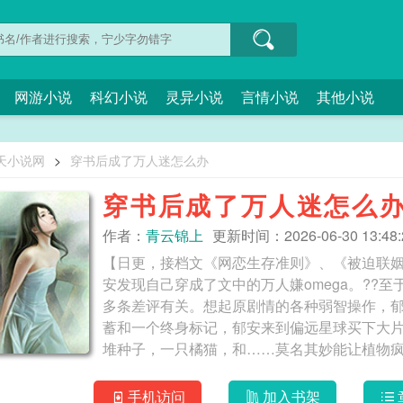
网游小说
科幻小说
灵异小说
言情小说
其他小说
天小说网
>
穿书后成了万人迷怎么办
穿书后成了万人迷怎么
作者：
青云锦上
更新时间：2026-06-30 13:48:
【日更，接档文《网恋生存准则》、《被迫联姻
安发现自己穿成了文中的万人嫌omega。??
多条差评有关。想起原剧情的各种弱智操作，
蓄和一个终身标记，郁安来到偏远星球买下大
堆种子，一只橘猫，和……莫名其妙能让植物
灼。万人嫌反派？nonono，他正式宣布，自
糕。摸着小腹，看着检测仪上显示的结果：【
手机访问
加入书架