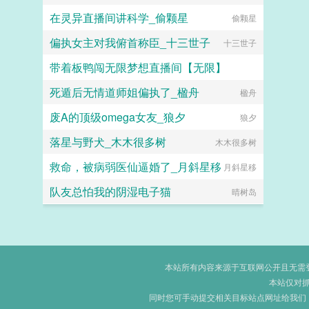
在灵异直播间讲科学_偷颗星
偷颗星
偏执女主对我俯首称臣_十三世子
十三世子
带着板鸭闯无限梦想直播间【无限】
死遁后无情道师姐偏执了_楹舟
梦露快跑
楹舟
废A的顶级omega女友_狼夕
狼夕
落星与野犬_木木很多树
木木很多树
救命，被病弱医仙逼婚了_月斜星移
月斜星移
队友总怕我的阴湿电子猫
晴树岛
本站所有内容来源于互联网公开且无需登录
本站仅对
同时您可手动提交相关目标站点网址给我们