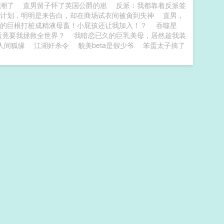
潮了
直男留子怀了英国公爵的崽
反派：我都靠着反派签
会计划，明明是来告白，却在商场试衣间被肏到失神
直男，
的巨根打桩成精液母畜！小屁孩还让我加入！？
吞噬星
后竟要我拯救全世界？
我暗恋已久的巨乳美母，居然趁我装
人间狐缘
江湖奸杀令
貌美beta是假少爷
笨蛋太子揣了