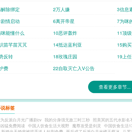
里的锄头。副会长连忙把又要当甩手掌柜的裴烬
书解除绑定
2万人嫌
3信息
么岁月静好？！”“你懂个屁，屠城可比种卷心
行器往惦念了许久的农场坐标飞去，他这次离
作剧情启动
6离开帝星
7为咪
然而当飞行结束，落入他眼前的却是一片狼藉
猫咪能懂什么
10恶评轰炸
11顶
遍整个服务器，都没再见过那个像素小人的身
存在过……*【食用指南】1.孤僻小苦瓜ox憨憨大
结识苗芊苗芃芃
14抵达蓝利亚
15购
abo，受前期很穷苦，各种意义上的又穷又苦3
局势反转
18玫瑰庄园
19上
维护费
22自取灭亡入V公告
查看更多章节...
小说标签
为反派白月光广播剧cv
我的分身强无敌三时三秒
照美冥的五代水影名
变凶猛免费阅读
中国人饮食生活大视野
魔尊攻受是剑灵
中国饮食生活13
新婚当天婚房被拱手送人短剧免费
死后成了反派白月光楼玉载冰
斗罗