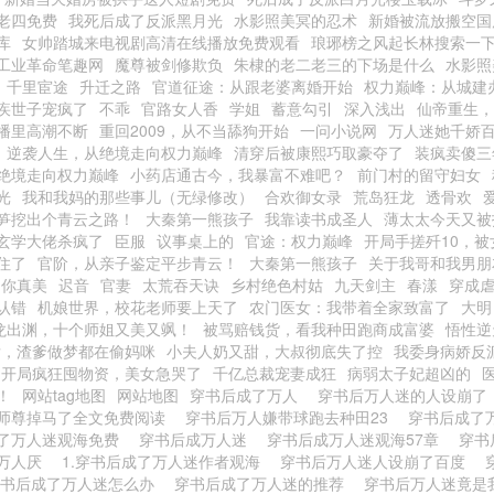
老四免费
我死后成了反派黑月光
水影照美冥的忍术
新婚被流放搬空国
库
女帅踏城来电视剧高清在线播放免费观看
琅琊榜之风起长林搜索一
工业革命笔趣网
魔尊被剑修欺负
朱棣的老二老三的下场是什么
水影照
千里宦途
升迁之路
官道征途：从跟老婆离婚开始
权力巅峰：从城建
疾世子宠疯了
不乖
官路女人香
学姐
蓄意勾引
深入浅出
仙帝重生，
播里高潮不断
重回2009，从不当舔狗开始
一问小说网
万人迷她千娇百
逆袭人生，从绝境走向权力巅峰
清穿后被康熙巧取豪夺了
装疯卖傻三
绝境走向权力巅峰
小药店通古今，我暴富不难吧？
前门村的留守妇女
光
我和我妈的那些事儿（无绿修改）
合欢御女录
荒岛狂龙
透骨欢
笋挖出个青云之路！
大秦第一熊孩子
我靠读书成圣人
薄太太今天又被
玄学大佬杀疯了
臣服
议事桌上的
官途：权力巅峰
开局手搓歼10，
住了
官阶，从亲子鉴定平步青云！
大秦第一熊孩子
关于我哥和我男朋
，你真美
迟音
官妻
太荒吞天诀
乡村绝色村姑
九天剑主
春漾
穿成虐
认错
机娘世界，校花老师要上天了
农门医女：我带着全家致富了
大明
龙出渊，十个师姐又美又飒！
被骂赔钱货，看我种田跑商成富婆
悟性逆
后，渣爹做梦都在偷妈咪
小夫人奶又甜，大叔彻底失了控
我委身病娇反
：开局疯狂囤物资，美女急哭了
千亿总裁宠妻成狂
病弱太子妃超凶的
！
网站tag地图
网站地图
穿书后成了万人
穿书后万人迷的人设崩
师尊掉马了全文免费阅读
穿书后万人嫌带球跑去种田23
穿书后成了
了万人迷观海免费
穿书后成万人迷
穿书后成万人迷观海57章
穿书
万人厌
1.穿书后成了万人迷作者观海
穿书后万人迷人设崩了百度
穿书后成了万人迷怎么办
穿书后成了万人迷的推荐
穿书后万人迷竟是