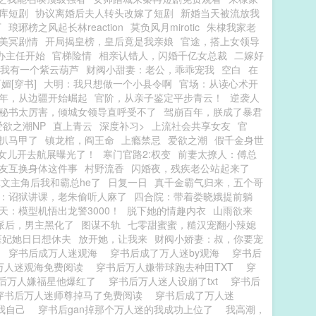
库短剧
协议离婚后夫人转头改嫁了短剧
新婚当天被流放我
下
琅琊榜之风起长林reaction
莫负风月mirotic
朱棣我家老
美冥剧情
开局揭皇榜，皇后竟是我亲娘
官途，搭上女领导
办主任开始
官梯险情
相亲认错人，闪婚千亿女总裁
二嫁好
我有一个紫云葫芦
财阀小甜妻：老公，乖乖宠我
空白
在
媚[穿书]
大明：我只想做一个小县令啊
官场：从读心术开
年，从边疆开始崛起
官阶，从亲子鉴定平步青云！
逆袭人
秘书太厉害，倾城女领导直呼受不了
驾崩百年，朕成了暴君
爱欲之潮NP
直上青云
深度补习>
上流社会共享女友
官
扒马甲了
镇龙棺，阎王命
上瘾禁忌
爱欲之潮
假千金身世
被女儿开去航展曝光了！
寒门官路2:权变
前妻太撩人：傅总
友互换身体这件事
村野流香
闪婚夜，残疾老公站起来了
文主角后我和霸总he了
日复一日
真千金霸气归来，五个哥
：诏狱讲课，老朱偷听人麻了
四合院：带着娄晓娥提前躺
天：模型机悟出龙警3000！
脱下她的情趣内衣
山雨欲来
派后，男主黑化了
图谋不轨
七零甜蜜蜜，糙汉宠翻小辣媳
医妃她日日想休夫
放开她，让我来
财阀小娇妻：叔，你要宠
了
穿书后成万人迷观海
穿书后成了万人迷by观海
穿书后
万人迷观海免费阅读
穿书后万人嫌带球跑去种田TXT
穿
后万人嫌福星他爆红了
穿书后万人迷人设崩了txt
穿书后
穿书后万人迷师尊掉马了免费阅读
穿书后成了万人迷
我自己
穿书后gan掉那个万人迷的我成功上位了
我高潮，