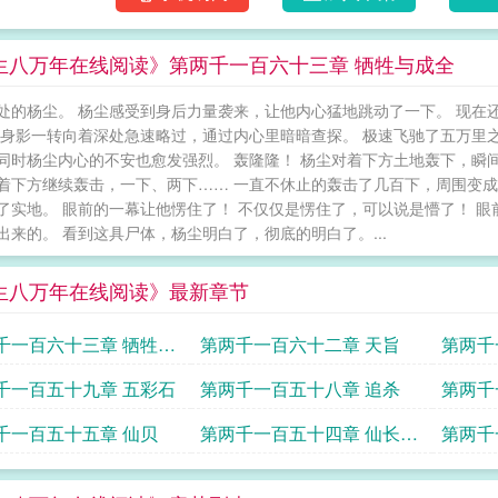
生八万年在线阅读》第两千一百六十三章 牺牲与成全
处的杨尘。 杨尘感受到身后力量袭来，让他内心猛地跳动了一下。 现在
 身影一转向着深处急速略过，通过内心里暗暗查探。 极速飞驰了五万里
同时杨尘内心的不安也愈发强烈。 轰隆隆！ 杨尘对着下方土地轰下，瞬间
着下方继续轰击，一下、两下…… 一直不休止的轰击了几百下，周围变成
了实地。 眼前的一幕让他愣住了！ 不仅仅是愣住了，可以说是懵了！ 
出来的。 看到这具尸体，杨尘明白了，彻底的明白了。...
生八万年在线阅读》最新章节
千一百六十三章 牺牲与
第两千一百六十二章 天旨
第两千
千一百五十九章 五彩石
第两千一百五十八章 追杀
第两千
千一百五十五章 仙贝
第两千一百五十四章 仙长与
第两千
恩人
石