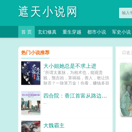
遮天小说网
首 页
玄幻修真
重生穿越
都市小说
军史小说
热门小说推荐
遮
大小姐她总是不求上进
‘’所谓太素脉，为相术也，能观贵
贱，预吉凶，算祸福，善人，敢让扶
脉否？一脉算万金！你看，赚钱多容
易，上活不？啊呸！人活两世，秦流
西的理想永远就是得过且过，毕竟世
四合院：香江首富从路边摊开始
间总有人甘当咸鱼不求上进，而此等
...
废物之事，让她来！可当一大家子凄
凄惨惨戚戚的出现在面前，秦流西的
咸鱼日子也跟着不复存在。面对岌岌
可危要崩漏的秦家，婢女拿着空荡荡
大魏霸主
的钱匣子求营业，秦流西不得不肩负
起大小姐的重任，持家，养长辈，鸡
...