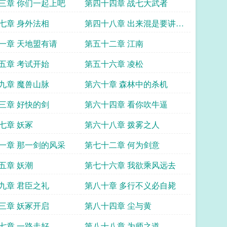
三章 你们一起上吧
第四十四章 战七大武者
七章 身外法相
第四十八章 出来混是要讲信
用的
一章 天地盟有请
第五十二章 江南
五章 考试开始
第五十六章 凌松
九章 魔兽山脉
第六十章 森林中的杀机
三章 好快的剑
第六十四章 看你吹牛逼
七章 妖冢
第六十八章 拨雾之人
一章 那一剑的风采
第七十二章 何为剑意
五章 妖潮
第七十六章 我欲乘风远去
九章 君臣之礼
第八十章 多行不义必自毙
三章 妖冢开启
第八十四章 尘与黄
七章 一路走好
第八十八章 为师之道