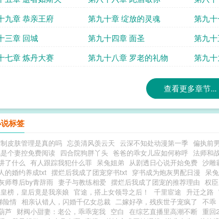
十九章 恭亲王府
第九十章 绽放的灵魂
第九十
十三章 回城
第九十四章 面圣
第九十
十七章 炼丹大赛
第九十八章 罗老的礼物
第九十
查看更多章节...
小说标签
订制皮肤管理是真的吗
忘羡清风羡云天
云深不知处动漫第一季
偏执前
他是个妻控免费阅读
四合院狗胖丫头
爸爸的乖女儿应如何称呼
法师和战
讲了什么
有人跟踪我犯什么罪
呆兔姐弟
从剧透日心说开始免费
沙雕
人的婚约养成txt
摆烂后我成了团宠穿书txt
穿书成为炮灰男配日漫
呆兔
灰师尊后by青辞雨
妻子与教练相爱
摆烂后我成了团宠的推荐理由
权臣
揭皇榜，皇后竟是我亲娘
官途，搭上女领导之后！
千里宦途
升迁之路
梯险情
相亲认错人，闪婚千亿女总裁
二嫁好孕，残疾世子宠疯了
不乖
葫芦
财阀小甜妻：老公，乖乖宠我
空白
在综艺直播里高潮不断
重回