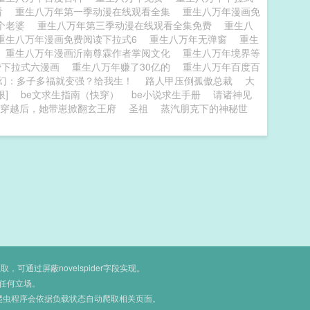
看
重生八万年第一季动漫在线观看全集
重生八万年漫画免
几个老婆
重生八万年第三季动漫在线观看全集免费
重生八
重生八万年漫画免费阅读下拉式6
重生八万年无弹窗
重生
重生八万年漫画沂南尊霖作者掌阅文化
重生八万年境界等
费下拉式六漫画
重生八万年赚了30亿的
重生八万年百度百
幻：多子多福就变强？给我生！
路人甲压倒孤傲总裁
大
限]
be文求生指南（快穿）
be小说求生手册
请诸神见
穿越后，她带崽掀翻玄王府
圣祖
蒸汽朋克下的神秘世
通过屏蔽novelspider字段实现。
任何立场。
爬虫程序会依据负载状态自动爬取相关页面。