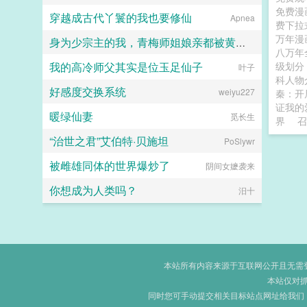
免费漫
穿越成古代丫鬟的我也要修仙
Apnea
费下拉
万年漫
身为少宗主的我，青梅师姐娘亲都被黄毛牛走了
八万年
我的高冷师父其实是位玉足仙子
级划
江南大刀2012
叶子
科人
好感度交换系统
weiyu227
秦：开
证我的
暖绿仙妻
觅长生
界
召
“治世之君”艾伯特·贝施坦
PoSlywr
被雌雄同体的世界爆炒了
阴间女嬷袭来
你想成为人类吗？
汨十
本站所有内容来源于互联网公开且无需登录
本站仅对
同时您可手动提交相关目标站点网址给我们