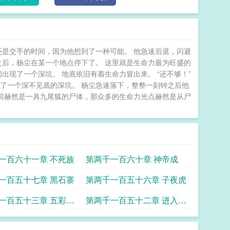
还是交手的时间，因为他想到了一种可能。 他急速后退，闪避
之后，杨尘在某一个地点停下了。 这里就是生命力最为旺盛的
出现了一个深坑。 地底依旧有着生命力冒出来。 “还不够！”
了一个深不见底的深坑。 杨尘急速落下，整整一刻钟之后他
眼前赫然是一具九尾狐的尸体，那众多的生命力光点赫然是从尸
一百六十一章 不死族
第两千一百六十章 神帝成
一百五十七章 黑石寨
第两千一百五十六章 子夜虎
一百五十三章 五彩神
第两千一百五十二章 进入帝
界