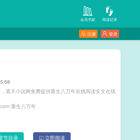
会员书架
阅读记录
注册
登录
5:58
著，遮天小说网免费提供重生八万年在线阅读全文在线
三秒记住本站：遮天小说网 网址：www.zherm.com 重生八万年
章节目录
立即阅读