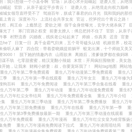
明：我只想做一个小县令啊
官场：从读心术开始崛起
逆袭人生，从绝
始崛起
官阶，从亲子鉴定平步青云！
逆袭人生，从绝境走向权力巅峰
倾城女领导直呼受不了
驾崩百年，朕成了暴君的白月光
我和我妈的那
直上青云
深度补习>
上流社会共享女友
官运，挖笋挖出个青云之路！
龙棺，阎王命
上瘾禁忌
爱欲之潮
假千金身世曝光，玄学大佬杀疯了
曝光了！
寒门官路2:权变
前妻太撩人：傅总把持不住了
官阶，从亲子
件事
村野流香
闪婚夜，残疾老公站起来了
师娘，你真美
迟音
官妻
总he了
日复一日
真千金霸气归来，五个哥哥磕头认错
机娘世界，校花
朱偷听人麻了
四合院：带着娄晓娥提前躺平
蛟龙出渊，十个师姐又美
3000！
脱下她的情趣内衣
山雨欲来
离婚后，渣爹做梦都在偷妈咪
图谋不轨
七零甜蜜蜜，糙汉宠翻小辣媳
末世：开局疯狂囤物资，美女急
放开她，让我来
财阀小娇妻：叔，你要宠坏我了！
网站tag地图
网站地
重生八万年第二季免费观看
重生八万年动漫第二季免费观看
重生八
第三季
重生八万年第一季在线观看
重生八万年女主
重生八万年修
搜狗百科
重生八万年免费阅读
重生八万年第三季合集在线看
重生
重生八万年第二季
重生八万年动漫
重生八万年动漫免费观看
重生8
重生八万年红尘女帝结局
重生八万年免费观看全集
重生八万年介绍
全集
重生八万年第三季动漫
重生八万年第二季免费播放
重生八万
重生八万年第三部免费播放
重生八万年在线看
重生八万年第一季
重
重生八万年第3季免费播放最新一期
重生八万年第三季动漫在线观看
重生八万年免费观看
重生八万年漫画
重生八万年红尘女皇为啥背叛
集免费
重生八万年漫画免费阅读下拉式
重生八万年凌雨瑶结局
重
观看
重生八万年漫画全集免费观看
重生八万年动漫免费观看第二季