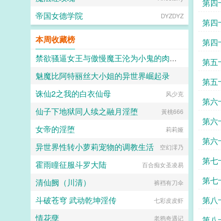
第四
帝国女德学院
DYZDYZ
第四
本周收藏榜
第四
禁欲骚逼女王与傲慢魔王沦为小鬼的肉便器
第五
魅魔比阿特丽丝大小姐的异世界崛起录
愛と税のために
第五
诛仙2之我的白衣仙母
万月锦
风少克
不见
第六
仙子下地狱同人续之融月淫堕
黃桃666
第六
女帝的淫堕
莉莉娅
第六
异世界性转小萝莉宠物的调教生活
空幻澪乃
第七
霍雨瞳征服斗罗大陆
百合痴女圣凌易
第七
清仙阙（川清）
裤裆有刀伞
斗破苍穹 武动乾坤淫传
第八
七彩皮皮虾
情花孽
老鸦奇遇记
第八