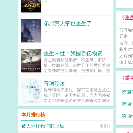
娃育儿！秦流西我明明拿的是咸鱼剧
本，谁给我偷换了？被大小姐怼得怀
疑人生的堂妹感觉大姐姐看我们像看
《重
麻烦一样！被大小姐揍得皮实教做人
弟弟荒天帝也重生了
的秦三公子大胆点，把感觉去掉！被
前方远
...
大小姐鸡得自闭的秦小五大姐姐是我
的，亲的，谁都别想抢！后来，有人
开来。
问秦流西如果人生重来一次，梦想是
地方，
什么？秦流西沉默了许久不求上进苟
杨尘对
百年！...
重生末世：我囤百亿物资坐等末世
才踩到
女主飒爽杀伐果断，不圣母，不矫
体上飘
情，智商在线。末世五年前世靳姜被
丈夫夺取空间异能，扔进丧尸群。重
来一世，开局她先囤好物资，坐等末
《重
世来临。这一世，她要建立自己的基
青珂浮屠
地，自己当老大它不香吗？...
许青珂为了报仇，穿了官服爬上权位
第两
成了弄臣。诸国争乱起，国内国外权
贵者都先奔着名声来挑衅听说贵国许
成全
第两
探花长得十分好看？于是他们都来
了，然后他们都弯了。狗哥那没有
本月排行榜
第两
的，我后来把自己掰直了，因小许许
女装更好看。小剧场姜信下毒火烧暗
被人外怪物们盯上后
彦非鸽
杀我多少回？我只想跟你结盟，为啥
不信我？许青珂你知道太多了。姜信