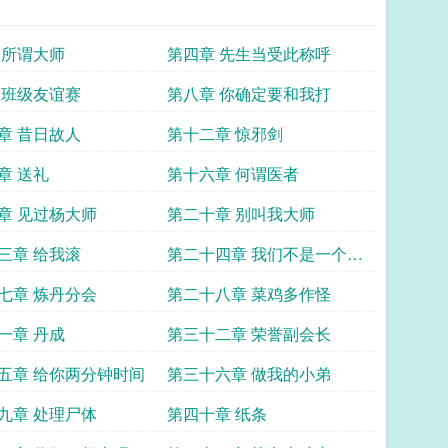
 所谓大师
第四章 先生当受此称呼
 班级友谊赛
第八章 你确定要和我打
章 昔日故人
第十二章 惊邪剑
章 送礼
第十六章 何谓医者
章 见过杨大师
第二十章 别叫我大师
三章 给我滚
第二十四章 我们不是一个世
界的
七章 炼丹分会
第二十八章 菜鸡多作怪
一章 丹成
第三十二章 荣誉副会长
五章 给你两分钟时间
第三十六章 做我的小弟
九章 处理尸体
第四十章 纸条