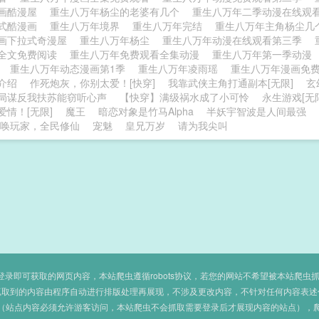
画酷漫屋
重生八万年杨尘的老婆有几个
重生八万年二季动漫在线观
式酷漫画
重生八万年境界
重生八万年完结
重生八万年主角杨尘
画下拉式奇漫屋
重生八万年杨尘
重生八万年动漫在线观看第三季
全文免费阅读
重生八万年免费观看全集动漫
重生八万年第一季动漫
分
重生八万年动态漫画第1季
重生八万年凌雨瑶
重生八万年漫画免
物介绍
作死炮灰，你别太爱！[快穿]
我靠武侠主角打通副本[无限]
玄
局谋反我扶苏能窃听心声
【快穿】满级祸水成了小可怜
永生游戏[无
爱情！[无限]
魔王
暗恋对象是竹马Alpha
半妖宇智波是人间最强
唤玩家，全民修仙
宠魅
皇兄万岁
请为我尖叫
即可获取的网页内容，本站爬虫遵循robots协议，若您的网站不希望被本站爬虫抓取，可
抓取到的内容由程序自动进行排版处理再展现，不涉及更改内容，不针对任何内容表述
（站点内容必须允许游客访问，本站爬虫不会抓取需要登录后才展现内容的站点），