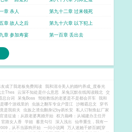
一章 杀人
第九十二章 过来领死
五章 故人之后
第九十六章 以下犯上
九章 参加寿宴
第一百章 丢出去
男友成了我老板免费阅读
我和清冷美人的婚约养成_度春光
士Thes
云深不知处是什么意思
呆兔沉默在线阅读顾北
交
霸总台词
呆兔Boss
驾校教练的老婆是不是都会开车
我和
是哪个游戏里的
虫族之翻车专业户晋江
沙雕霸总文
穿书
竟是我前夫
虫族之渣虫翻身记by易长安
私人订制鱼缸厂家
官道征途：从跟老婆离婚开始
权力巅峰：从城建办主任开
官路女人香
学姐
蓄意勾引
深入浅出
仙帝重生，我有一
2009，从不当舔狗开始
一问小说网
万人迷她千娇百媚[穿