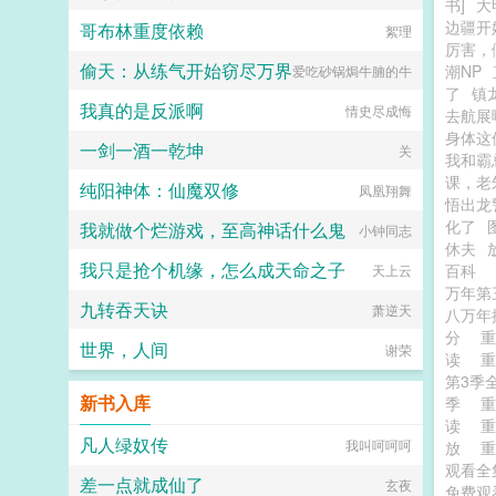
书]
大
边疆开
哥布林重度依赖
絮理
厉害，
偷天：从练气开始窃尽万界
潮NP
爱吃砂锅焗牛腩的牛
了
镇
我真的是反派啊
情史尽成悔
去航展
身体这
一剑一酒一乾坤
关
我和霸
课，老
纯阳神体：仙魔双修
凤凰翔舞
悟出龙警
化了
我就做个烂游戏，至高神话什么鬼
小钟同志
休夫
我只是抢个机缘，怎么成天命之子
百科
天上云
万年
九转吞天诀
萧逆天
八万年
分
世界，人间
谢荣
读
第3季
新书入库
季
读
凡人绿奴传
我叫呵呵呵
放
观看全
差一点就成仙了
玄夜
免费