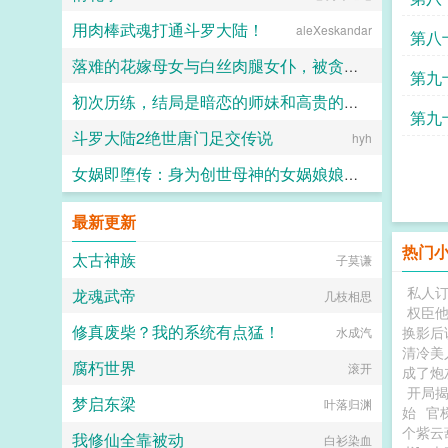
用肉棒武魂打通斗罗大陆！
aleXeskandar
第八
落难的花嫁母女与白丝肉腿女仆，被贪婪的哥布林操成母猪性奴啦～
第九
初次历练，结局是暗恋的师妹和高贵的宗主美母被我肏怀孕了！（无绿改）
琴师
第九
斗罗大陆2绝世唐门足交传说
Kars
hyh
女娲即堕传：身为创世母神的女娲娘娘，怎么可能被区区改造秘境调教成满脑子鸡巴的母猪雌畜？
魂魄静树
最新更新
热门
太古神族
子莫谦
私人
龙魂武帝
几枝相思
权臣
修真废柴？我的系统有点猛！
换影后
水成汽
清冷美
腐朽世界
滚开
成了炮
开局
梦启东梁
叶落归渊
始
官
个紫云
我修仙全靠被动
白衫染血