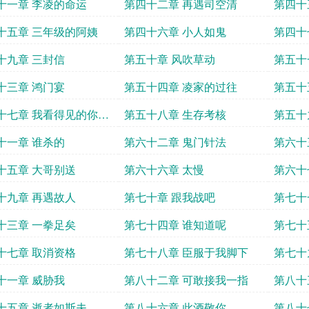
十一章 李凌的命运
第四十二章 再遇司空清
第四十
十五章 三年级的阿姨
第四十六章 小人如鬼
第四十
十九章 三封信
第五十章 风吹草动
第五十
十三章 鸿门宴
第五十四章 凌家的过往
第五十
十七章 我看得见的你看
第五十八章 生存考核
第五十
十一章 谁杀的
第六十二章 鬼门针法
第六十
十五章 大哥别送
第六十六章 太慢
第六十
十九章 再遇故人
第七十章 跟我战吧
第七十
十三章 一拳足矣
第七十四章 谁知道呢
第七十
十七章 取消资格
第七十八章 臣服于我脚下
第七十
十一章 威胁我
第八十二章 可敢接我一指
第八十
十五章 逝者如斯夫
第八十六章 此酒敬你
第八十