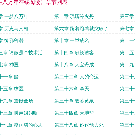
生八万年在线阅读》章节列表
章 一梦八万年
第二章 琉璃淬火丹
第三章
章 历史与真相
第六章 跑着跑着就突破了
第七章
章 惊邪剑谱
第十章 一举成名
第十一
三章 请假是个技术活
第十四章 班长请客
第十五
七章 神医
第十八章 大宝丹成
第十九
十一章 赌
第二十二章 人的命运
第二十
十五章 求医
第二十六章 李天
第二十
十九章 震慑全场
第三十章 碧落黄泉
第三十
十三章 叫声姐姐听
第三十四章 天地盟
第三十
十七章 凌雨瑶的心思
第三十八章 你代他去死
第三十