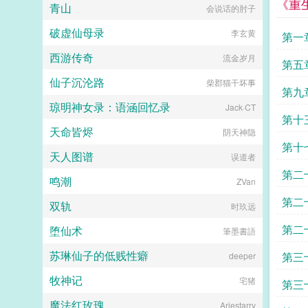
《重
青山
会说话的肘子
最上乘的谋略不是杀人灭口，而是将
对方变成自己人。许青珂太麻烦。姜
破虚仙母录
李玄黄
信不麻烦，我跟元宝已经在你房间门
第一
外了。金元宝汪汪！起初，他只是想
西游传奇
流金岁月
结盟，后来，他想跟她成为自己人，
第五
再后来不说了，准备嫁妆入赘去！金
仙子沉沦路
柴郡猫干坏事
元宝我的原主人脸皮很厚，因为天天
第九
带着人皮面具，有时候还戴两层，我
琼明神女录：语涵回忆录
Jack·CT
觉得他有病，对了，我叫金元宝，是
第十
一条狗，我只为自己代言。...
天命皆烬
阴天神隐
第十
天人图谱
误道者
第二
鸣潮
ZVan
第二
双轨
时玖远
第二
堕仙术
筆墨書語
苏琳仙子的低贱性癖
第三
deeper
牧神记
宅猪
第三
魔法红玫瑰
Ariestarry