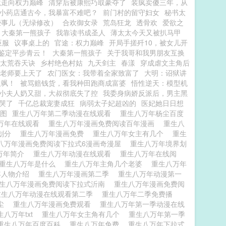
境走向权力巅峰
清穿后被康熙巧取豪夺了
装疯卖傻三年，从
小药店通古今，我暴富不难吧？
前门村的留守妇女
秘书太
些事儿（无绿修改）
合欢御女录
荒岛狂龙
透骨欢
爱欲之
大秦第一熊孩子
我靠读书成圣人
薄太太今天又被扒马甲
臣服
议事桌上的
官途：权力巅峰
开局手搓歼10，被女儿开
鉴定平步青云！
大秦第一熊孩子
关于我哥和我男朋友互换
太荒吞天诀
乡村绝色村姑
九天剑主
春漾
穿成虐文主角后
老师要上天了
农门医女：我带着全家致富了
大明：诏狱讲
又飒！
被骂赔钱货，看我种田跑商成富婆
悟性逆天：模型机
小夫人奶又甜，大叔彻底失了控
我委身病娇反派后，男主黑
哭了
千亿总裁宠妻成狂
病弱太子妃超凶的
医妃她日日想
图
重生八万年第二季动漫在线观看
重生八万年杨尘百度
万年在线观看
重生八万年漫画免费阅读百年漫画
重生八
为划分
重生八万年漫画免费
重生八万年女主有几个
重生
八万年漫画免费阅读下拉式6漫画奇漫屋
重生八万年境界划
万年简介
重生八万年动漫在线观看
重生八万年在线阅
重生八万年是什么
重生八万年主角几个老婆
重生八万年
年人物介绍
重生八万年漫画第二季
重生八万年动漫第一
生八万年漫画免费阅读下拉式沂南
重生八万年漫画免费阅
重生八万年动漫在线观看第二季
重生八万年二季免费播
扬尘
重生八万年漫画免费观看
重生八万年第一季动漫在线
生八万年txt
重生八万年女主角有几个
重生八万年第一季
重生八万年百度百科
重生八万年免费
重生八万年下拉式