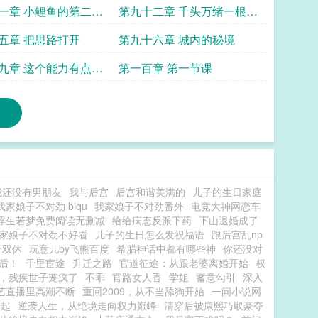
织机二更
一章 小鲤鱼的第二个
第九十二章 千头万绪一根针
更晚上还有哦
六更
五章 把思路打开
第九十六章 城内的秘境
九章 这个能力有点强
第一百章 第一节课
有更新哦
我还没有男朋友
我与后宫
后宫和谐美满的
儿子的生日家庭
我家娘子不对劲 biqu
我家娘子不对劲番外
电竞大神网恋车
浮生若梦免费阅读无删减
给给病态反派下药
下山退婚成了
家娘子不对劲不好看
儿子的生日怎么发祝福语
跟后宫乱np
帝双休
玩意儿by飞熊百度
希腊神话中都有哪些神
你还没对
后！
千里宦途
升迁之路
官道征途：从跟老婆离婚开始
权
，残疾世子宠疯了
不乖
官路女人香
学姐
蓄意勾引
深入
艺直播里高潮不断
重回2009，从不当舔狗开始
一问小说网
崛起
逆袭人生，从绝境走向权力巅峰
清穿后被康熙巧取豪夺