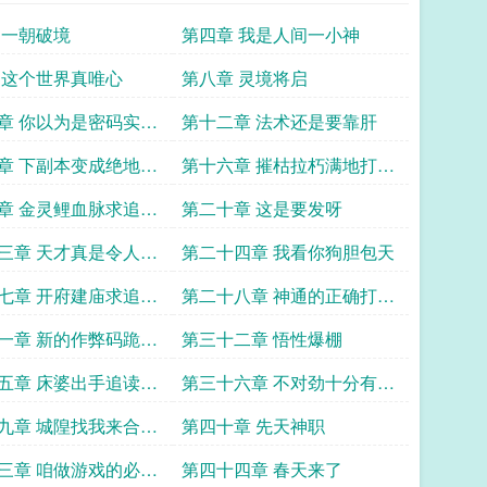
 一朝破境
第四章 我是人间一小神
 这个世界真唯心
第八章 灵境将启
章 你以为是密码实际
第十二章 法术还是要靠肝
证码
章 下副本变成绝地求
第十六章 摧枯拉朽满地打滚
求追读
章 金灵鲤血脉求追读
第二十章 这是要发呀
三章 天才真是令人嫉
第二十四章 我看你狗胆包天
读哟
七章 开府建庙求追读
第二十八章 神通的正确打开
方式
一章 新的作弊码跪求
第三十二章 悟性爆棚
么哒
五章 床婆出手追读走
第三十六章 不对劲十分有十
二分不对劲
九章 城隍找我来合作
第四十章 先天神职
读
三章 咱做游戏的必须
第四十四章 春天来了