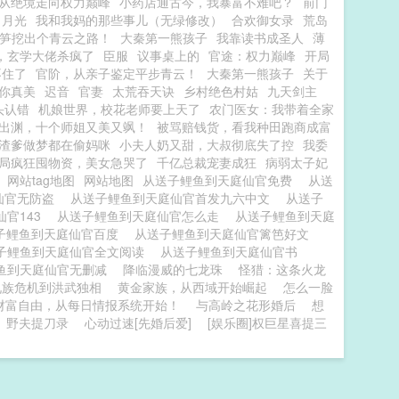
从绝境走向权力巅峰
小药店通古今，我暴富不难吧？
前门
白月光
我和我妈的那些事儿（无绿修改）
合欢御女录
荒岛
笋挖出个青云之路！
大秦第一熊孩子
我靠读书成圣人
薄
，玄学大佬杀疯了
臣服
议事桌上的
官途：权力巅峰
开局
不住了
官阶，从亲子鉴定平步青云！
大秦第一熊孩子
关于
你真美
迟音
官妻
太荒吞天诀
乡村绝色村姑
九天剑主
头认错
机娘世界，校花老师要上天了
农门医女：我带着全家
出渊，十个师姐又美又飒！
被骂赔钱货，看我种田跑商成富
渣爹做梦都在偷妈咪
小夫人奶又甜，大叔彻底失了控
我委
局疯狂囤物资，美女急哭了
千亿总裁宠妻成狂
病弱太子妃
网站tag地图
网站地图
从送子鲤鱼到天庭仙官免费
从送
仙官无防盗
从送子鲤鱼到天庭仙官首发九六中文
从送子
仙官143
从送子鲤鱼到天庭仙官怎么走
从送子鲤鱼到天庭
子鲤鱼到天庭仙官百度
从送子鲤鱼到天庭仙官篱笆好文
子鲤鱼到天庭仙官全文阅读
从送子鲤鱼到天庭仙官书
鱼到天庭仙官无删减
降临漫威的七龙珠
怪猎：这条火龙
九族危机到洪武独相
黄金家族，从西域开始崛起
怎么一脸
财富自由，从每日情报系统开始！
与高岭之花形婚后
想
野夫提刀录
心动过速[先婚后爱]
[娱乐圈]权巨星喜提三