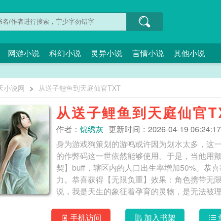
网游小说
科幻小说
灵异小说
言情小说
其他小说
天小说网
>
从送子鲤鱼到天庭仙官TXT
从送子鲤鱼到天庭仙官T
作者：
锦绣灰
更新时间：2026-04-19 06:24:17
身为游戏狗策划的游鸣或许因为划水太多，这
的作弊码这一世依然能够使用。于是，当他用
契】buff，辖区内的人口出生率增加50%。恭
力。恭喜获得【无限负重】效果：角色携带无
说，我是天生的象征着孕育的灵物，是无法被
手机访问
加入书架