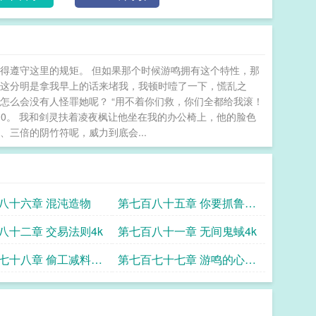
得遵守这里的规矩。 但如果那个时候游鸣拥有这个特性，那
 这分明是拿我早上的话来堵我，我顿时噎了一下，慌乱之
怎么会没有人怪罪她呢？ “用不着你们救，你们全都给我滚！
0。 我和剑灵扶着凌夜枫让他坐在我的办公椅上，他的脸色
三倍的阴竹符呢，威力到底会...
八十六章 混沌造物
第七百八十五章 你要抓鲁迅
跟我周树人有什么关系
八十二章 交易法则4k
第七百八十一章 无间鬼蜮4k
七十八章 偷工减料的
第七百七十七章 游鸣的心血
来潮4k