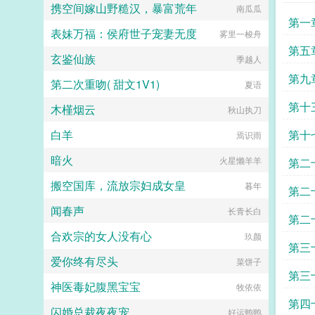
携空间嫁山野糙汉，暴富荒年
南瓜瓜
第一
表妹万福：侯府世子宠妻无度
雾里一梭舟
第五
玄鉴仙族
季越人
第九
第二次重吻( 甜文1V1)
夏语
第十
木槿烟云
秋山执刀
追读
白羊
第十
焉识雨
暗火
火星懒羊羊
第二
搬空国库，流放宗妇成女皇
暮年
呀
第二
闻春声
长青长白
追读
第二
合欢宗的女人没有心
玖颜
求追
第三
爱你终有尽头
菜饼子
裂枣
第三
神医毒妃腹黑宝宝
牧依依
摧抱
第四
闪婚总裁夜夜宠
好运鸭鸭