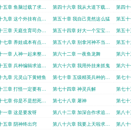
追读哟
重视节
十五章 鱼脑过载了求追
第四十六章 我从大道下载典
第四十
籍
求追读
十九章 这个外挂有点强
第五十章 我自己竟然这么猛
第五十
读哟
十三章 天庭生育司办事
第五十四章 好大一个宝宝求
第五十
西海安敢阻拦
追读
读
十七章 养娃成本有点高
第五十八章 别拿河神不当干
第五十
求追读哟
部
求追读
十一章 人神一起来整活
第六十二章 一夜鱼龙舞
第六十
读哟
轻人
十五章 兵种编辑求追读
第六十六章 我用外挂来抓鬼
第六十
十九章 元灵山下黄鲤鱼
第七十章 五级精英兵种的厉
第七十
害求追读哟
追读哟
十三章 打怪一定要有掉
第七十四章 神灵兵解
第七十
追读
十七章 你是不是想死求
第七十八章 屠神
第七十
哟
哟
十一章 这是要发呀
第八十二章 加深合作求追读
第八十
哟
求追读
十五章 阴神终出窍
第八十六章 我要上天啦求追
第八十