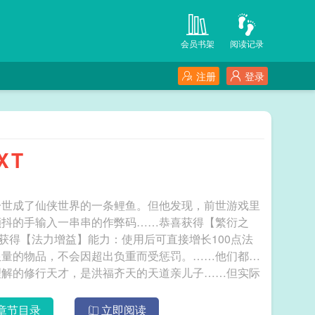
会员书架
阅读记录
注册
登录
XT
一世成了仙侠世界的一条鲤鱼。但他发现，前世游戏里
颤抖的手输入一串串的作弊码……恭喜获得【繁衍之
喜获得【法力增益】能力：使用后可直接增长100点法
限量的物品，不会因超出负重而受惩罚。……他们都
理解的修行天才，是洪福齐天的天道亲儿子……但实际
是，我只是个挂逼。抱歉，我知道开挂不是一个好习惯。但，真的很爽。 从送子鲤鱼到天庭仙官
章节目录
立即阅读