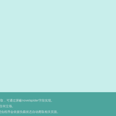
通过屏蔽novelspider字段实现。
任何立场。
爬虫程序会依据负载状态自动爬取相关页面。