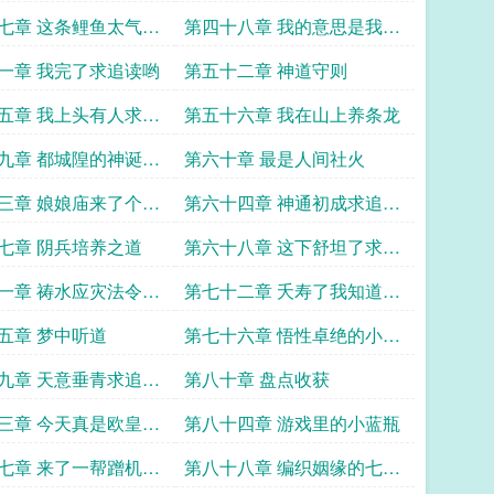
日活动求追读哟
七章 这条鲤鱼太气人
第四十八章 我的意思是我想
哟
挑战你们
一章 我完了求追读哟
第五十二章 神道守则
五章 我上头有人求追
第五十六章 我在山上养条龙
九章 都城隍的神诞日
第六十章 最是人间社火
哟
三章 娘娘庙来了个年
第六十四章 神通初成求追读
哟
七章 阴兵培养之道
第六十八章 这下舒坦了求追
读哦
一章 祷水应灾法令求
第七十二章 夭寿了我知道了
大秘密
五章 梦中听道
第七十六章 悟性卓绝的小鲤
鱼第四更
九章 天意垂青求追读
第八十章 盘点收获
三章 今天真是欧皇了
第八十四章 游戏里的小蓝瓶
哟
七章 来了一帮蹭机缘
第八十八章 编织姻缘的七座