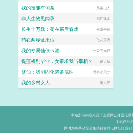
我的技能有词条
凡尘山人
非人生物见闻录
都广建木
长生十万载：苟在幕后看戏
崔眠手册
苟在两界证果位
飞花落湖
我的专属仙侠卡池
一朵闪光菇
提蓝桥刚毕业，女帝求我当宰相？
逆天疯
修仙：我能固化装备属性
码字小天才
我的乡村女人
李六郎
本站所有内容来源于互联网公开且无需登录
本站仅对
同时您可手动提交相关目标站点网址给我们