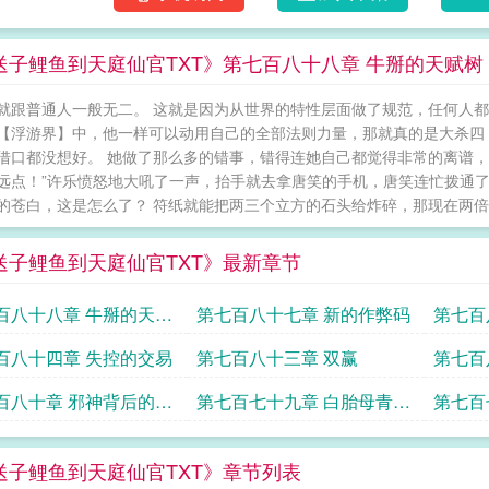
送子鲤鱼到天庭仙官TXT》第七百八十八章 牛掰的天赋树
就跟普通人一般无二。 这就是因为从世界的特性层面做了规范，任何人都
【浮游界】中，他一样可以动用自己的全部法则力量，那就真的是大杀四
借口都没想好。 她做了那么多的错事，错得连她自己都觉得非常的离谱，
远点！”许乐愤怒地大吼了一声，抬手就去拿唐笑的手机，唐笑连忙拨通了
的苍白，这是怎么了？ 符纸就能把两三个立方的石头给炸碎，那现在两倍、
送子鲤鱼到天庭仙官TXT》最新章节
百八十八章 牛掰的天赋
第七百八十七章 新的作弊码
第七百
百八十四章 失控的交易
第七百八十三章 双赢
第七百
百八十章 邪神背后的势
第七百七十九章 白胎母青壤
第七百
君赤兵主4k
魂灵4k
送子鲤鱼到天庭仙官TXT》章节列表