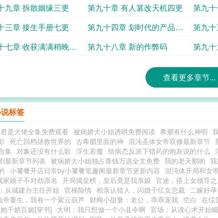
读哟
的一更
十九章 拆散姻缘三更
第九十章 有人篡改天机四更
第九十
神通五
十三章 接生手册七更
第九十四章 划时代的产品八
第九十
更
十七章 收获满满稍晚点
第九十八章 新的作弊码
第九十
更新哟
晚上还
查看更多章节...
小说标签
夫君是大佬全集免费观看
被病娇大小姐诱哄免费阅读
希腊有什么神明
影
死亡回档拯救世界的
古希腊里面的神
混沌圣体女帝双修最新章节
合集
对象还没有什么歌
浮生若魔
给病态反派下错药的炮灰说的什么
剧最新章节列表
被病娇大小姐独占青钱万选全文免费
我的老天鹅喲
我
的
小饕餮开店日常by小饕餮笔趣阁最新章节更新内容
混沌体开局和女
我家娘子不对劲原名
开局揭皇榜，皇后竟是我亲娘
官途，搭上女领导之
：从城建办主任开始
官梯险情
相亲认错人，闪婚千亿女总裁
二嫁好孕
仙帝重生，我有一个紫云葫芦
财阀小甜妻：老公，乖乖宠我
空白
在综
她千娇百媚[穿书]
大明：我只想做一个小县令啊
官场：从读心术开始