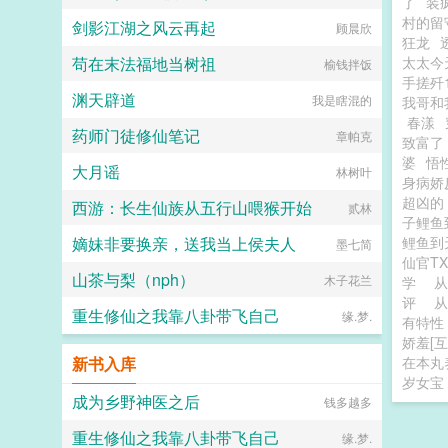
了
装
村的留
剑影江湖之风云再起
顾晨欣
狂龙
苟在末法福地当树祖
太太今
榆钱拌饭
手搓歼
渊天辟道
我是瞎混的
我哥和
春漾
药师门徒修仙笔记
章帕克
致富了
婆
悟
大月谣
林树叶
身病娇
超凶的
西游：长生仙族从五行山喂猴开始
贰林
子鲤鱼
嫡妹非要换亲，送我当上侯夫人
鲤鱼到
墨七简
仙官T
山茶与梨（nph）
木子花兰
学
评
重生修仙之我靠八卦带飞自己
缘.梦.
有特性
娇羞[互
新书入库
在本丸
岁女宝
成为乡野神医之后
钱多越多
重生修仙之我靠八卦带飞自己
缘.梦.