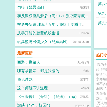
第八
饲狼（禁忌 高H）
晚来归
第九
和反派权臣共梦后（高h 1v1 强取豪夺疯批男主）
第九
被送去新娘训练营五年，我终于学乖了随决明陈思思
一世安好
还有
从零开始的碧蓝航线生活
随决明陈思思
Unicon
玩具熊与出镜少女（兄妹高H）
Donut_Juan
最新更新
热门
西游：拦路人！
九月病句
我的
旅行电
哪有啥祖宗，都是我编的
六作
祸情节
我见过龙
宗师短
裴不了
差不多
这个师姐不讲道理
金铃动
象吧
力巅峰
《玉壶传》（骨科）（兄妹）（np）
辞玖玖
浅出
万人迷
遭殃（1v1，校园h）
popofyhrfp