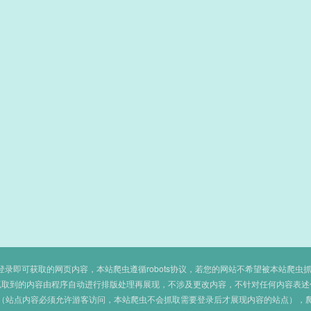
即可获取的网页内容，本站爬虫遵循robots协议，若您的网站不希望被本站爬虫抓取，可
抓取到的内容由程序自动进行排版处理再展现，不涉及更改内容，不针对任何内容表述
（站点内容必须允许游客访问，本站爬虫不会抓取需要登录后才展现内容的站点），