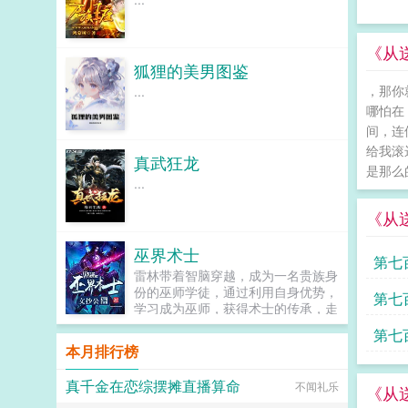
《从
狐狸的美男图鉴
，那你
...
哪怕在
间，连
给我滚
真武狂龙
是那么
...
《从
巫界术士
第七
雷林带着智脑穿越，成为一名贵族身
份的巫师学徒，通过利用自身优势，
树
第七
学习成为巫师，获得术士的传承，走
上血脉的道路，在神秘诡异的巫师世
第七
界进行一系列探险，最后获得...
本月排行榜
力
真千金在恋综摆摊直播算命
不闻礼乐
《从