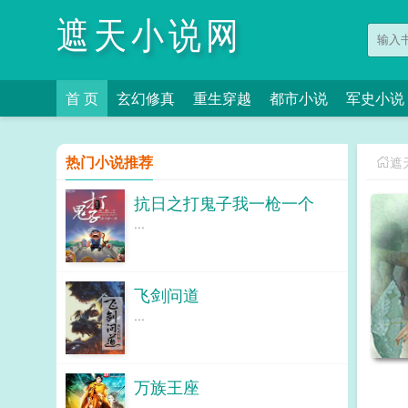
遮天小说网
首 页
玄幻修真
重生穿越
都市小说
军史小说
热门小说推荐
遮
抗日之打鬼子我一枪一个
...
飞剑问道
...
万族王座
...