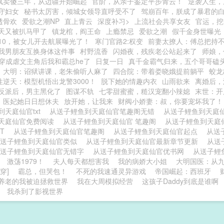
疯卖傻三年，从边疆开始崛起
官阶，从亲子鉴定平步青云！
逆袭人生，
守妇女
秘书太厉害，倾城女领导直呼受不了
驾崩百年，朕成了暴君的
透骨欢
爱欲之潮NP
直上青云
深度补习>
上流社会共享女友
官运，挖
天又被扒马甲了
镇龙棺，阎王命
上瘾禁忌
爱欲之潮
假千金身世曝光
10，被女儿开去航展曝光了！
寒门官路2:权变
前妻太撩人：傅总把持
我男朋友互换身体这件事
村野流香
闪婚夜，残疾老公站起来了
师娘，
穿成虐文主角后我和霸总he了
日复一日
真千金霸气归来，五个哥哥磕
大明：诏狱讲课，老朱偷听人麻了
四合院：带着娄晓娥提前躺平
蛟龙
性逆天：模型机悟出龙警3000！
脱下她的情趣内衣
山雨欲来
离婚后，
反派后，男主黑化了
图谋不轨
七零甜蜜蜜，糙汉宠翻小辣媳
末世：开
医妃她日日想休夫
放开她，让我来
财阀小娇妻：叔，你要宠坏我了！
到天庭仙官txt
从送子鲤鱼到天庭仙官笔趣阁无错
从送子鲤鱼到天庭
天庭仙官免费阅读
从送子鲤鱼到天庭仙官 笔趣阁
从送子鲤鱼到天庭
XT
从送子鲤鱼到天庭仙官笔趣阁
从送子鲤鱼到天庭仙官起点
从送
从送子鲤鱼到天庭仙官类似
从送子鲤鱼到天庭仙官最新章节更新
从送
从送子鲤鱼到天庭仙官无错字
从送子鲤鱼到天庭仙官优书网
从送子鲤
激荡1979！
夫人每天都想害我
我的病娇大小姐
大明国医：从
穿]
霸总，但哭包！
不死的我速通灵异游戏
帝国崛起：西班牙
养老的我被迫拯救世界
我在大周模拟经营
这孩子Daddy到底是谁啊
我杀到了影视世界