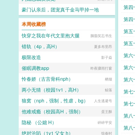
新求
第四
豪门认亲后，团宠真千金马甲掉一地
读哟
第四
烟花六月
本周收藏榜
求追
第五
快穿之我在年代文里抱大腿
胭脂笑忘书生
区区
第五
错轨（4p，高H）
夏多布里昂
啊求
第六
极限改造
影子焱
求追
第六
催眠调教app
昨夜骤雨打窗
哟
怜春娇（古言骨科nph）
第六
栖烟
两小无猜（校园1v1，高H）
鲸落
第七
狼窝（nph，强制，性虐，bg）
人生逃避号
落求
第七
他难戒瘾（校园高H，强制）
蛋王酥
追读
第八
隐秘 （公媳 H）
碎碎平安
第八
绝对沦陷（1v1 父女 h）
惊春时