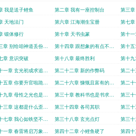
章 我是送子鲤鱼
第二章 我有一座控制台
第三章
章 天地法门
第六章 江海潮生宝册
第七章
章 锻体修行
第十章 天书虫篆
第十一
上是验
三章 别给咱神道丢份求
第十四章 跟想象的有点不一
第十五
哦
样啊
生
七章 意识突破
第十八章 最终胜利
第十九
哟
十一章 玄光初成求追读
第二十二章 新的作弊码
第二十
妒求追
十五章 你要升官啦跪求
第二十六章 慷慨且富有的金
第二十
童神君
哟
十九章 母性之光也是光
第三十章 教科书也是书求追
第三十
读哟
读哟
追读么
十三章 这都是什么歪瓜
第三十四章 各司其职
第三十
求追读哟
起来哟
十七章 我心如铁坚不可
第三十八章 玄光点灯
第三十
大腿求追读
跪求追
十一章 春雷将启万象更
第四十二章 小鲤鱼硬了
第四十