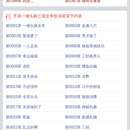
第0388章 四进二
第0387章 哪有你重要
开局一馒头换亡国女帝扮演者
章节列表
第0001章 一馒头换女帝
第0002章 血溅七尺
第0003章 娶老婆了
第0004章 秀才疯了
第0005章 一人足矣
第0006章 娘胎里就练功
第0007章 幸运福袋
第0008章 三秒真男人
第0009章 进阶
第0010章 嗜血狂飆
第0011章 逆天改命
第0012章 冷艷
第0013章 不必强求
第0014章 口中的朋友
第0015章 全军出击
第0016章 狠狠消费
第0017章 夫君做到了
第0018章 神秘包裹
第0019章 凯旋
第0020章 新婚礼物
第0021章 乱点好啊
第0022章 三招