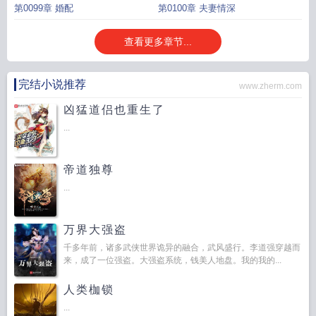
第0099章 婚配
第0100章 夫妻情深
查看更多章节...
完结小说推荐
www.zherm.com
凶猛道侣也重生了
...
帝道独尊
...
万界大强盗
千多年前，诸多武侠世界诡异的融合，武风盛行。李道强穿越而
来，成了一位强盗。大强盗系统，钱美人地盘。我的我的...
人类枷锁
...